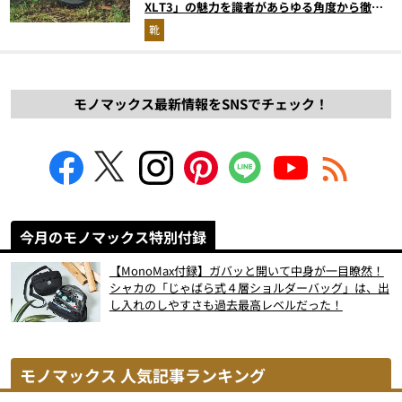
XLT3」の魅力を識者があらゆる角度から徹底
解説！
靴
モノマックス最新情報をSNSでチェック！
今月のモノマックス特別付録
【MonoMax付録】ガバッと開いて中身が一目瞭然！
シャカの「じゃばら式４層ショルダーバッグ」は、出
し入れのしやすさも過去最高レベルだった！
モノマックス 人気記事ランキング