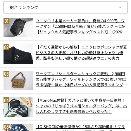
ユニクロ「本業メーカー顔負け」奇跡の4,990円、ワ
ークマン「2,500円は反則級」凄い万能バッグ…ほか
【リュックの人気記事ランキングベスト3】（2026年
6月版）
【汗だく通勤からの解放】ユニクロのポロシャツが夏
ビジネスの大正解！オリヒカの透け防止シャツも優
秀。酷暑も涼しい顔で働ける超快適ウエアの実力
ワークマン「ショルダー⇔リュックに変形」2,900円
の万能サブバッグ、ワイルドシングス“水に強い”初コ
ラボ付録…ほか【休日バッグの人気記事ランキングベ
スト3】（2026年6月版）
【MonoMax付録】ガバッと開いて中身が一目瞭然！
シャカの「じゃばら式４層ショルダーバッグ」は、出
し入れのしやすさも過去最高レベルだった！
【G-SHOCKの最高傑作か】18年ぶり超絶進化！グラ