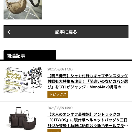
記事に戻る
関連記事
2026/08/06 17:00
【明日発売】シャカ付録もキャプテンスタッグ
付録も大特集も注目！「間違いのないカバン選
び」をプロがジャッジ・MonoMax9月号の目
次を公開
トピックス
2026/08/05 15:00
【大人のオンオフ最強鞄】アントラックの
「CITY/DS」に現代版ヘルメットバッグ＆三日
月型が登場！秋服に絶対合う新色モールブラウ
ンが傑作