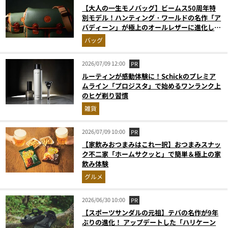
【大人の一生モノバッグ】ビームス50周年特
別モデル！ハンティング・ワールドの名作「ア
バディーン」が極上のオールレザーに進化して
登場
バッグ
2026/07/09 12:00
PR
ルーティンが感動体験に！Schickのプレミア
ムライン「プロジスタ」で始めるワンランク上
のヒゲ剃り習慣
雑貨
2026/07/09 10:00
PR
【家飲みおつまみはこれ一択】おつまみスナッ
ク不二家「ホームサクッと」で簡単＆極上の家
飲み体験
グルメ
2026/06/30 10:00
PR
【スポーツサンダルの元祖】テバの名作が9年
ぶりの進化！ アップデートした「ハリケーン