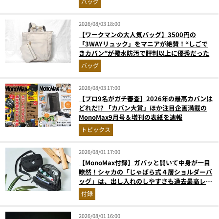
バッグ
2026/08/03 18:00
【ワークマンの大人気バッグ】3500円の
「3WAYリュック」をマニアが絶賛！“しごで
きカバン”が撥水防汚で評判以上に優秀だった
バッグ
2026/08/03 17:00
【プロ9名がガチ審査】2026年の最高カバンは
どれだ!? 「カバン大賞」ほか注目企画満載の
MonoMax9月号＆増刊の表紙を速報
トピックス
2026/08/01 17:00
【MonoMax付録】ガバッと開いて中身が一目
瞭然！シャカの「じゃばら式４層ショルダーバ
ッグ」は、出し入れのしやすさも過去最高レベ
ルだった！
付録
2026/08/01 16:00