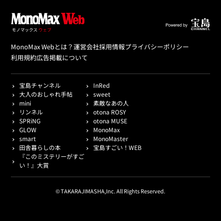
MonoMax Webとは？
運営会社
採用情報
プライバシーポリシー
利用規約
広告掲載について
宝島チャンネル
InRed
大人のおしゃれ手帖
sweet
mini
素敵なあの人
リンネル
otona ROSY
SPRiNG
otona MUSE
GLOW
MonoMax
smart
MonoMaster
田舎暮らしの本
宝島すごい！WEB
『このミステリーがすご
い！』大賞
© TAKARAJIMASHA,Inc. All Rights Reserved.