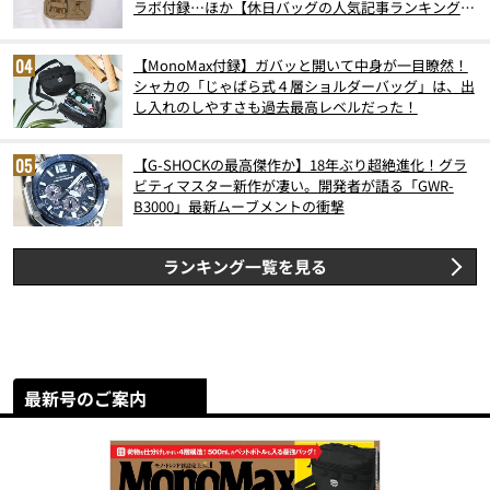
ラボ付録…ほか【休日バッグの人気記事ランキングベ
スト3】（2026年6月版）
【MonoMax付録】ガバッと開いて中身が一目瞭然！
シャカの「じゃばら式４層ショルダーバッグ」は、出
し入れのしやすさも過去最高レベルだった！
【G-SHOCKの最高傑作か】18年ぶり超絶進化！グラ
ビティマスター新作が凄い。開発者が語る「GWR-
B3000」最新ムーブメントの衝撃
ランキング一覧を見る
最新号のご案内