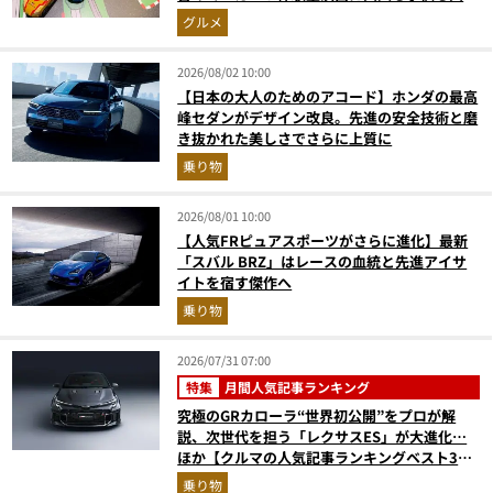
奮間違いなし
グルメ
2026/08/02 10:00
【日本の大人のためのアコード】ホンダの最高
峰セダンがデザイン改良。先進の安全技術と磨
き抜かれた美しさでさらに上質に
乗り物
2026/08/01 10:00
【人気FRピュアスポーツがさらに進化】最新
「スバル BRZ」はレースの血統と先進アイサ
イトを宿す傑作へ
乗り物
2026/07/31 07:00
特集
月間人気記事ランキング
究極のGRカローラ“世界初公開”をプロが解
説、次世代を担う「レクサスES」が大進化…
ほか【クルマの人気記事ランキングベスト3】
（2026年6月版）
乗り物