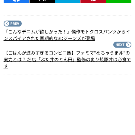
P
「こんなデニムが欲しかった！」傑作モトクロスパンツからイ
ンスパイアされた画期的な3Dジーンズが登場
N
【ごはんが進みすぎるコンビニ飯】ファミマ“めちゃうま丼”の
実力とは？ 名店「ぶた丼のとん田」監修の炙り焼豚丼は必食で
す