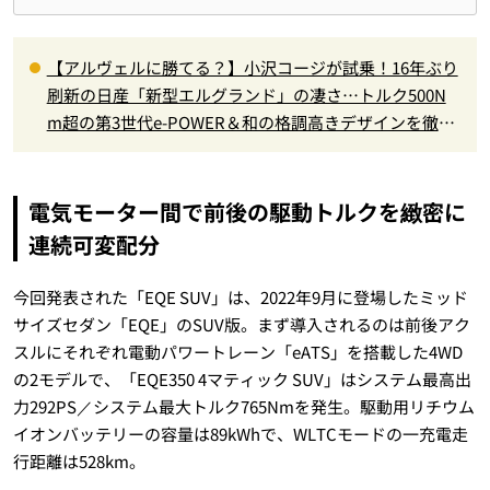
【アルヴェルに勝てる？】小沢コージが試乗！16年ぶり
刷新の日産「新型エルグランド」の凄さ…トルク500N
m超の第3世代e-POWER＆和の格調高きデザインを徹底
チェック
電気モーター間で前後の駆動トルクを緻密に
連続可変配分
今回発表された「EQE SUV」は、2022年9月に登場したミッド
サイズセダン「EQE」のSUV版。まず導入されるのは前後アク
スルにそれぞれ電動パワートレーン「eATS」を搭載した4WD
の2モデルで、「EQE350 4マティック SUV」はシステム最高出
力292PS／システム最大トルク765Nmを発生。駆動用リチウム
イオンバッテリーの容量は89kWhで、WLTCモードの一充電走
行距離は528km。