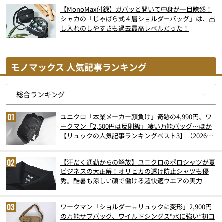
【MonoMax付録】ガバッと開いて中身が一目瞭然！
シャカの「じゃばら式４層ショルダーバッグ」は、出
し入れのしやすさも過去最高レベルだった！
モノマックス 人気記事ランキング
ユニクロ「本業メーカー顔負け」奇跡の4,990円、ワ
ークマン「2,500円は反則級」凄い万能バッグ…ほか
【リュックの人気記事ランキングベスト3】（2026年
6月版）
【汗だく通勤からの解放】ユニクロのポロシャツが夏
ビジネスの大正解！オリヒカの透け防止シャツも優
秀。酷暑も涼しい顔で働ける超快適ウエアの実力
ワークマン「ショルダー⇔リュックに変形」2,900円
の万能サブバッグ、ワイルドシングス“水に強い”初コ