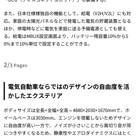
また、日本仕様様独自の機能として、給電（V2H/V2L）にも対
応。家庭の太陽光パネルなどで発電した電気の貯蔵装置となる
ほか、停電時などに電気を家庭に送る予備電源としても使え
る。給電はMBUX設定画面より、バッテリー残容量10%から5
0%まで10%単位で設定することができる。
2/
3
Pages
電気自動車ならではのデザインの自由度を活
かしたエクステリア
ボディサイズは全長×全幅×全高＝4880×2030×1670mmで、ホ
イールベースは3030mm。エンジンを搭載しないためデザイン
に自由度が高い一方で、ノイズが小さいことから風切り音が耳
につきやすくなるため、静粛性やエアロダイナミクスにはとく