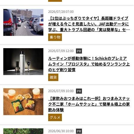
2026/07/28 07:00
【1位はぶっちぎりでタイヤ】長距離ドライブ
が増える今こそ見直したい。JAF出動データに
学ぶ、重大トラブル回避の「実は簡単な」セル
フメンテ術
乗り物
2026/07/09 12:00
PR
ルーティンが感動体験に！Schickのプレミア
ムライン「プロジスタ」で始めるワンランク上
のヒゲ剃り習慣
雑貨
2026/07/09 10:00
PR
【家飲みおつまみはこれ一択】おつまみスナッ
ク不二家「ホームサクッと」で簡単＆極上の家
飲み体験
グルメ
2026/06/30 10:00
PR