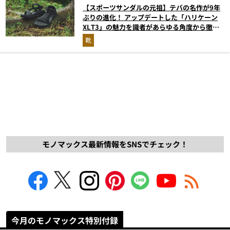
【スポーツサンダルの元祖】テバの名作が9年
ぶりの進化！ アップデートした「ハリケーン
XLT3」の魅力を識者があらゆる角度から徹底
解説！
靴
モノマックス最新情報をSNSでチェック！
今月のモノマックス特別付録