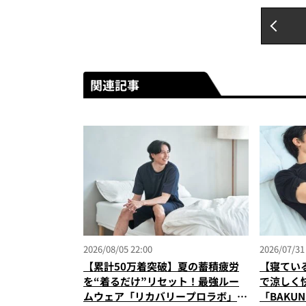
関連記事
2026/08/05 22:00
2026/07/31
【累計50万着突破】夏の蓄積疲労
【寝てい
を“着るだけ”リセット！最強ルー
で涼しく
ムウェア「リカバリープロラボ」に
「BAKU