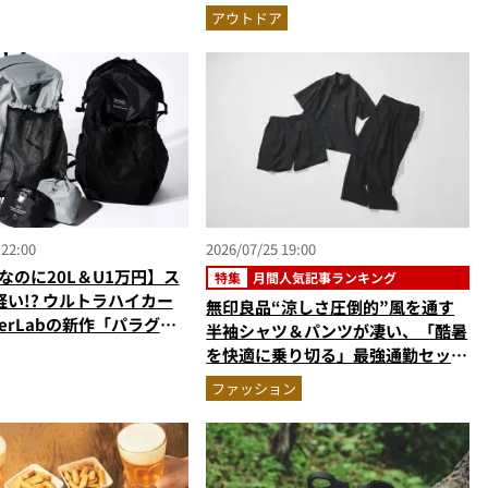
ぎる
グの快適ギア6選を徹底解説
アウトドア
 22:00
2026/07/25 19:00
gなのに20L＆U1万円】ス
特集
月間人気記事ランキング
い!? ウルトラハイカー
無印良品“涼しさ圧倒的”風を通す
erLabの新作「パラグラ
半袖シャツ＆パンツが凄い、「酷暑
材バックパック」に大注目
を快適に乗り切る」最強通勤セット
アップ…ほか【涼感ウェアの人気記
ファッション
事ランキングベスト3】（2026年6
月版）