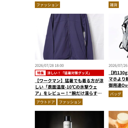
新色登場
が優秀す
ファッション
雑貨
2026/07/28 18:00
2026/07/26
【約130
特集
涼しい！「猛暑対策グッズ」
マホより軽
【ワークマン】猛暑でも着る方が涼
御用達Ov
しい「表面温度-10℃の氷撃ウェ
イダー素
ア」をレビュー！“腕だけ濡らすの
バッグ
が正解”の気化冷却機能が凄い
アウトドア
ファッション