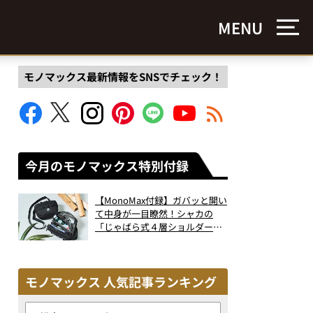
MENU
モノマックス最新情報をSNSでチェック！
今月のモノマックス特別付録
【MonoMax付録】ガバッと開い
て中身が一目瞭然！シャカの
「じゃばら式４層ショルダーバ
ッグ」は、出し入れのしやすさ
も過去最高レベルだった！
モノマックス 人気記事ランキング