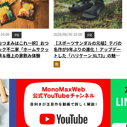
 10:00
2026/06/30 10:00
PR
PR
おつまみはこれ一択】おつ
【スポーツサンダルの元祖】テバの
ック不二家「ホームサクッ
名作が9年ぶりの進化！ アップデー
単＆極上の家飲み体験
トした「ハリケーン XLT3」の魅力
を識者があらゆる角度から徹底解
靴
説！