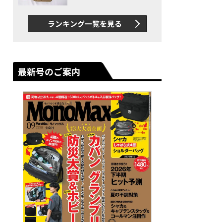
グス“水に強い”初コラボ付
録…ほか【休日バッグの人気
ランキング一覧を見る
記事ランキングベスト3】
（2026年6月版）
最新号のご案内