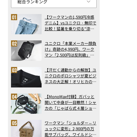
【ワークマンの1,590円冷感
デニム】vsユニクロ・無印で
比較！猛暑を乗り切る“涼感
ロングパンツ”3選を徹底解
剖。接触冷感から綿100%ま
ユニクロ「本業メーカー顔負
で決定版
け」奇跡の4,990円、ワーク
マン「2,500円は反則級」凄
い万能バッグ…ほか【リュッ
クの人気記事ランキングベス
【汗だく通勤からの解放】ユ
ト3】（2026年6月版）
ニクロのポロシャツが夏ビジ
ネスの大正解！オリヒカの透
け防止シャツも優秀。酷暑も
涼しい顔で働ける超快適ウエ
【MonoMax付録】ガバッと
アの実力
開いて中身が一目瞭然！シャ
カの「じゃばら式４層ショル
ダーバッグ」は、出し入れの
しやすさも過去最高レベルだ
ワークマン「ショルダー⇔リ
った！
ュックに変形」2,900円の万
能サブバッグ、ワイルドシン