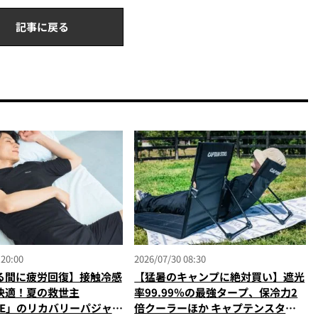
記事に戻る
 20:00
2026/07/30 08:30
る間に疲労回復】接触冷感
【猛暑のキャンプに絶対買い】遮光
快適！夏の救世主
率99.99％の最強タープ、保冷力2
NE」のリカバリーパジャマ
倍クーラーほか キャプテンスタッ