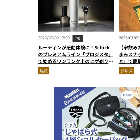
2026/07/09 12:00
2026/07/09
PR
ルーティンが感動体験に！Schick
【家飲み
のプレミアムライン「プロジスタ」
まみスナ
で始めるワンランク上のヒゲ剃り習
と」で簡
慣
雑貨
グルメ