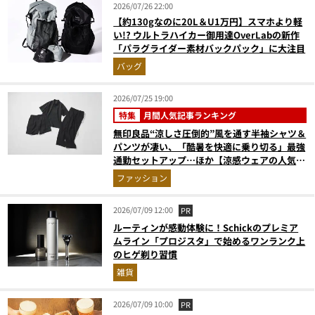
2026/07/26 22:00
【約130gなのに20L＆U1万円】スマホより軽
い!? ウルトラハイカー御用達OverLabの新作
「パラグライダー素材バックパック」に大注目
バッグ
2026/07/25 19:00
特集
月間人気記事ランキング
無印良品“涼しさ圧倒的”風を通す半袖シャツ＆
パンツが凄い、「酷暑を快適に乗り切る」最強
通勤セットアップ…ほか【涼感ウェアの人気記
事ランキングベスト3】（2026年6月版）
ファッション
2026/07/09 12:00
PR
ルーティンが感動体験に！Schickのプレミア
ムライン「プロジスタ」で始めるワンランク上
のヒゲ剃り習慣
雑貨
2026/07/09 10:00
PR