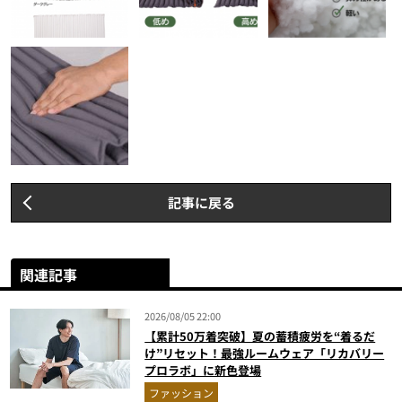
記事に戻る
関連記事
2026/08/05 22:00
【累計50万着突破】夏の蓄積疲労を“着るだ
け”リセット！最強ルームウェア「リカバリー
プロラボ」に新色登場
ファッション