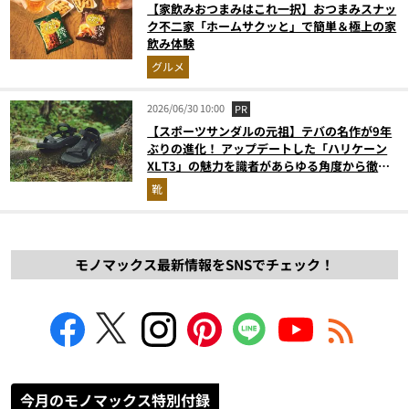
【家飲みおつまみはこれ一択】おつまみスナッ
ク不二家「ホームサクッと」で簡単＆極上の家
飲み体験
グルメ
2026/06/30 10:00
PR
【スポーツサンダルの元祖】テバの名作が9年
ぶりの進化！ アップデートした「ハリケーン
XLT3」の魅力を識者があらゆる角度から徹底
解説！
靴
モノマックス最新情報をSNSでチェック！
今月のモノマックス特別付録