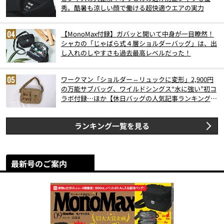
秀。酷暑も涼しい顔で働ける超快適ウエアの実力
【MonoMax付録】ガバッと開いて中身が一目瞭然！
シャカの「じゃばら式４層ショルダーバッグ」は、出
し入れのしやすさも過去最高レベルだった！
ワークマン「ショルダー⇔リュックに変形」2,900円
の万能サブバッグ、ワイルドシングス“水に強い”初コ
ラボ付録…ほか【休日バッグの人気記事ランキングベ
スト3】（2026年6月版）
ランキング一覧を見る
最新号のご案内