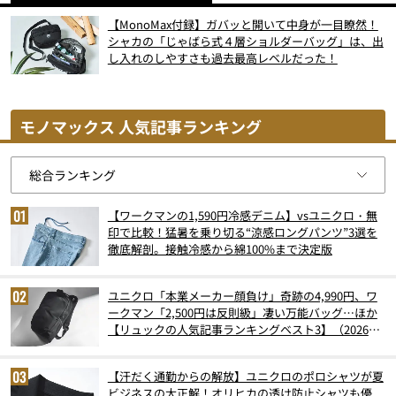
【MonoMax付録】ガバッと開いて中身が一目瞭然！
シャカの「じゃばら式４層ショルダーバッグ」は、出
し入れのしやすさも過去最高レベルだった！
モノマックス 人気記事ランキング
【ワークマンの1,590円冷感デニム】vsユニクロ・無
印で比較！猛暑を乗り切る“涼感ロングパンツ”3選を
徹底解剖。接触冷感から綿100%まで決定版
ユニクロ「本業メーカー顔負け」奇跡の4,990円、ワ
ークマン「2,500円は反則級」凄い万能バッグ…ほか
【リュックの人気記事ランキングベスト3】（2026年
6月版）
【汗だく通勤からの解放】ユニクロのポロシャツが夏
ビジネスの大正解！オリヒカの透け防止シャツも優