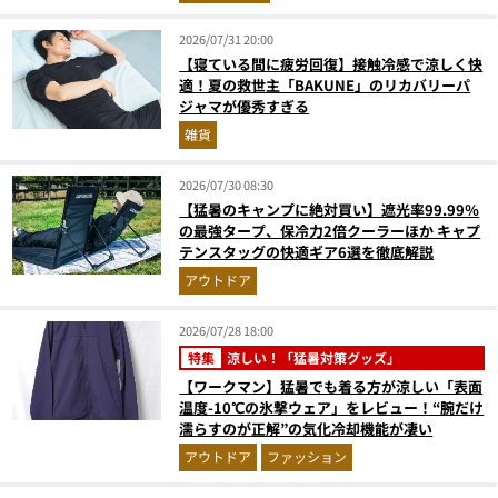
2026/07/31 20:00
【寝ている間に疲労回復】接触冷感で涼しく快
適！夏の救世主「BAKUNE」のリカバリーパ
ジャマが優秀すぎる
雑貨
2026/07/30 08:30
【猛暑のキャンプに絶対買い】遮光率99.99％
の最強タープ、保冷力2倍クーラーほか キャプ
テンスタッグの快適ギア6選を徹底解説
アウトドア
2026/07/28 18:00
特集
涼しい！「猛暑対策グッズ」
【ワークマン】猛暑でも着る方が涼しい「表面
温度-10℃の氷撃ウェア」をレビュー！“腕だけ
濡らすのが正解”の気化冷却機能が凄い
アウトドア
ファッション