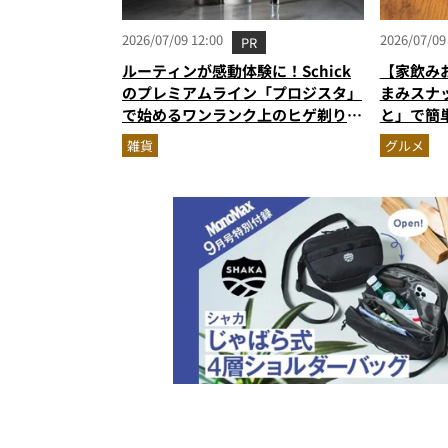
2026/07/09 12:00
2026/07/09
PR
ルーティンが感動体験に！Schick
【家飲み
のプレミアムライン「プロジスタ」
まみスナ
で始めるワンランク上のヒゲ剃り習
と」で簡
慣
雑貨
グルメ