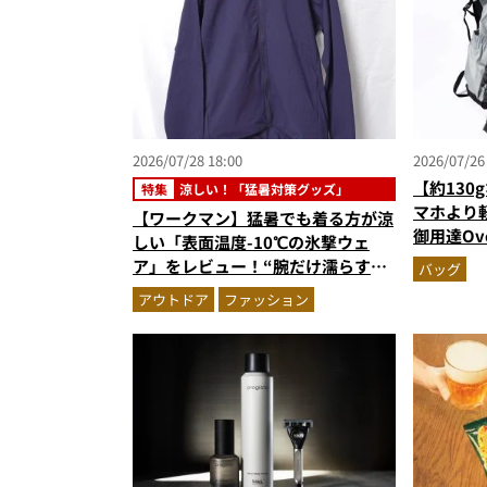
2026/07/28 18:00
2026/07/26
【約130
特集
涼しい！「猛暑対策グッズ」
マホより軽
【ワークマン】猛暑でも着る方が涼
御用達Ov
しい「表面温度-10℃の氷撃ウェ
イダー素
ア」をレビュー！“腕だけ濡らすの
バッグ
が正解”の気化冷却機能が凄い
アウトドア
ファッション