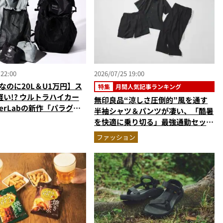
 22:00
2026/07/25 19:00
gなのに20L＆U1万円】ス
特集
月間人気記事ランキング
い!? ウルトラハイカー
無印良品“涼しさ圧倒的”風を通す
erLabの新作「パラグラ
半袖シャツ＆パンツが凄い、「酷暑
材バックパック」に大注目
を快適に乗り切る」最強通勤セット
アップ…ほか【涼感ウェアの人気記
ファッション
事ランキングベスト3】（2026年6
月版）