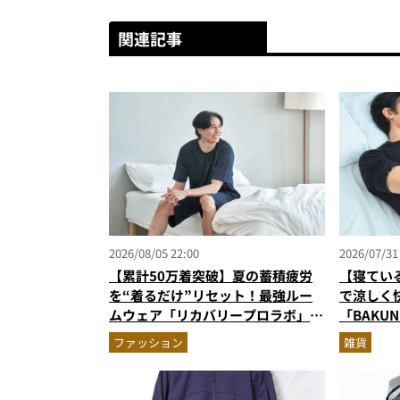
関連記事
2026/08/05 22:00
2026/07/31
【累計50万着突破】夏の蓄積疲労
【寝てい
を“着るだけ”リセット！最強ルー
で涼しく
ムウェア「リカバリープロラボ」に
「BAKU
新色登場
が優秀す
ファッション
雑貨