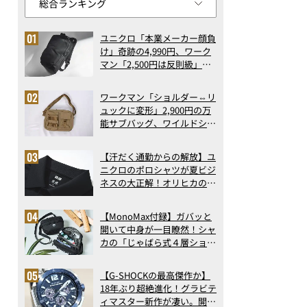
ユニクロ「本業メーカー顔負
け」奇跡の4,990円、ワーク
マン「2,500円は反則級」凄
い万能バッグ…ほか【リュッ
クの人気記事ランキングベス
ワークマン「ショルダー⇔リ
ト3】（2026年6月版）
ュックに変形」2,900円の万
能サブバッグ、ワイルドシン
グス“水に強い”初コラボ付
録…ほか【休日バッグの人気
【汗だく通勤からの解放】ユ
記事ランキングベスト3】
ニクロのポロシャツが夏ビジ
（2026年6月版）
ネスの大正解！オリヒカの透
け防止シャツも優秀。酷暑も
涼しい顔で働ける超快適ウエ
【MonoMax付録】ガバッと
アの実力
開いて中身が一目瞭然！シャ
カの「じゃばら式４層ショル
ダーバッグ」は、出し入れの
しやすさも過去最高レベルだ
【G-SHOCKの最高傑作か】
った！
18年ぶり超絶進化！グラビテ
ィマスター新作が凄い。開発