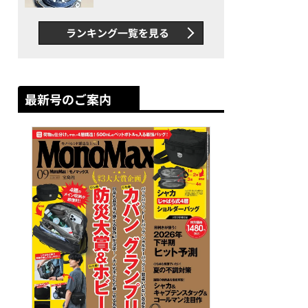
者が語る「GWR-B3000」最
新ムーブメントの衝撃
ランキング一覧を見る
最新号のご案内