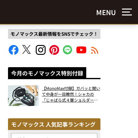
MENU
モノマックス最新情報をSNSでチェック！
今月のモノマックス特別付録
【MonoMax付録】ガバッと開い
て中身が一目瞭然！シャカの
「じゃばら式４層ショルダーバ
ッグ」は、出し入れのしやすさ
も過去最高レベルだった！
モノマックス 人気記事ランキング