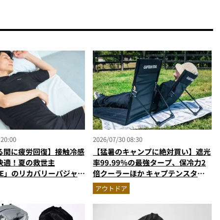
 20:00
2026/07/30 08:30
る間に疲労回復】接触冷感
【猛暑のキャンプに絶対買い】遮光
快適！夏の救世主
率99.99％の最強タープ、保冷力2
NE」のリカバリーパジャマ
倍クーラーほか キャプテンスタッ
ぎる
グの快適ギア6選を徹底解説
アウトドア