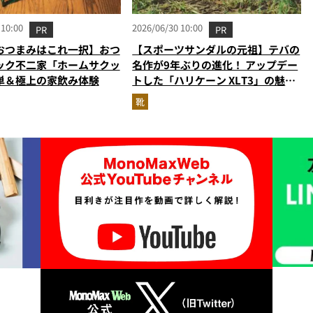
 10:00
2026/06/30 10:00
PR
PR
おつまみはこれ一択】おつ
【スポーツサンダルの元祖】テバの
ック不二家「ホームサクッ
名作が9年ぶりの進化！ アップデー
単＆極上の家飲み体験
トした「ハリケーン XLT3」の魅力
を識者があらゆる角度から徹底解
靴
説！