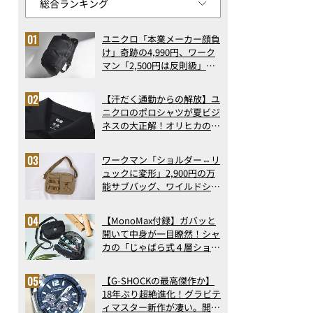
ユニクロ「本業メーカー顔負
け」奇跡の4,990円、ワーク
マン「2,500円は反則級」凄
い万能バッグ…ほか【リュッ
クの人気記事ランキングベス
【汗だく通勤からの解放】ユ
ト3】（2026年6月版）
ニクロのポロシャツが夏ビジ
ネスの大正解！オリヒカの透
け防止シャツも優秀。酷暑も
涼しい顔で働ける超快適ウエ
ワークマン「ショルダー⇔リ
アの実力
ュックに変形」2,900円の万
能サブバッグ、ワイルドシン
グス“水に強い”初コラボ付
録…ほか【休日バッグの人気
【MonoMax付録】ガバッと
記事ランキングベスト3】
開いて中身が一目瞭然！シャ
（2026年6月版）
カの「じゃばら式４層ショル
ダーバッグ」は、出し入れの
しやすさも過去最高レベルだ
【G-SHOCKの最高傑作か】
った！
18年ぶり超絶進化！グラビテ
ィマスター新作が凄い。開発