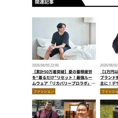
関連記事
2026/08/05 22:00
2026/08/02
【累計50万着突破】夏の蓄積疲労
【1万円
を“着るだけ”リセット！最強ルー
ブランド
ムウェア「リカバリープロラボ」に
主に！デ
新色登場
用傘ほか
ファッション
ファッシ