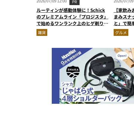
2026/07/09 12:00
2026/07/09
PR
ルーティンが感動体験に！Schick
【家飲み
のプレミアムライン「プロジスタ」
まみスナ
で始めるワンランク上のヒゲ剃り習
と」で簡
慣
雑貨
グルメ