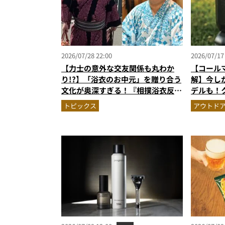
2026/07/28 22:00
2026/07/17
【力士の意外な交友関係も丸わか
【コール
り!?】「浴衣のお中元」を贈り合う
解】今し
文化が奥深すぎる！『相撲浴衣反物
デルも！
見本帖』で紐解く粋なこだわりとと
トブラッ
トピックス
アウトド
っておきの1着
応援＆レ