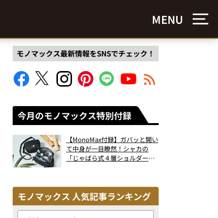
MENU
モノマックス最新情報をSNSでチェック！
今月のモノマックス特別付録
【MonoMax付録】ガバッと開い
て中身が一目瞭然！シャカの
「じゃばら式４層ショルダーバ
ッグ」は、出し入れのしやすさ
も過去最高レベルだった！
モノマックス 人気記事ランキング