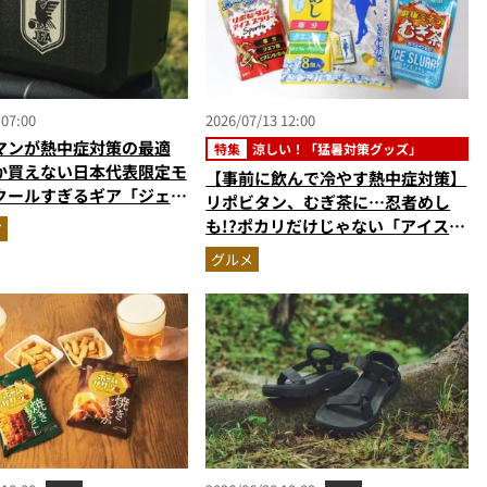
 07:00
2026/07/13 12:00
マンが熱中症対策の最適
特集
涼しい！「猛暑対策グッズ」
か買えない日本代表限定モ
【事前に飲んで冷やす熱中症対策】
クールすぎるギア「ジェッ
リポビタン、むぎ茶に…忍者めし
ク」を解説。夏のスポーツ
も!?ポカリだけじゃない「アイスス
ア
ジャーの強い味方
ラリー」変わり種3種を食べ比べ
グルメ