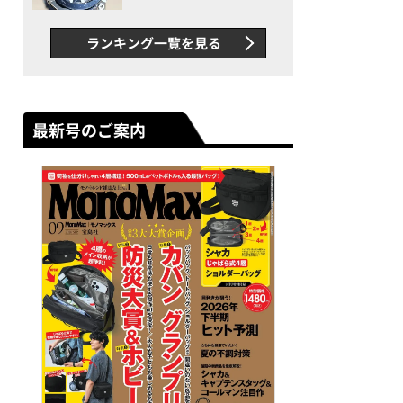
者が語る「GWR-B3000」最
新ムーブメントの衝撃
ランキング一覧を見る
最新号のご案内