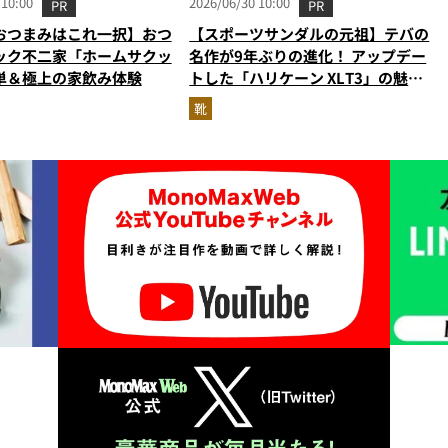
 10:00
2026/06/30 10:00
PR
PR
おつまみはこれ一択】おつ
【スポーツサンダルの元祖】テバの
ック不二家「ホームサクッ
名作が9年ぶりの進化！ アップデー
単＆極上の家飲み体験
トした「ハリケーン XLT3」の魅力
を識者があらゆる角度から徹底解
靴
説！