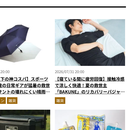
 20:00
2026/07/31 20:00
以下の神コスパ】スポーツ
【寝ている間に疲労回復】接触冷感
発の日常ギアが猛暑の救世
で涼しく快適！夏の救世主
サントの壊れにくい晴雨兼
「BAKUNE」のリカバリーパジャマ
を徹底解説
が優秀すぎる
ョン
雑貨
雑貨