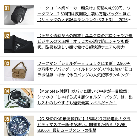
ユニクロ「本業メーカー顔負け」奇跡の4,990円、ワ
ークマン「2,500円は反則級」凄い万能バッグ…ほか
【リュックの人気記事ランキングベスト3】（2026年
6月版）
【汗だく通勤からの解放】ユニクロのポロシャツが夏
ビジネスの大正解！オリヒカの透け防止シャツも優
秀。酷暑も涼しい顔で働ける超快適ウエアの実力
ワークマン「ショルダー⇔リュックに変形」2,900円
の万能サブバッグ、ワイルドシングス“水に強い”初コ
ラボ付録…ほか【休日バッグの人気記事ランキングベ
スト3】（2026年6月版）
【MonoMax付録】ガバッと開いて中身が一目瞭然！
シャカの「じゃばら式４層ショルダーバッグ」は、出
し入れのしやすさも過去最高レベルだった！
【G-SHOCKの最高傑作か】18年ぶり超絶進化！グラ
ビティマスター新作が凄い。開発者が語る「GWR-
B3000」最新ムーブメントの衝撃