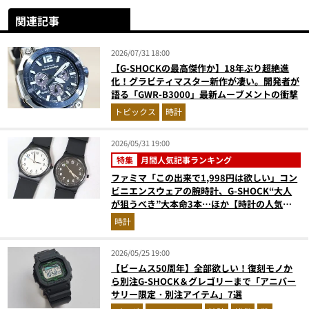
関連記事
2026/07/31 18:00
【G-SHOCKの最高傑作か】18年ぶり超絶進
化！グラビティマスター新作が凄い。開発者が
語る「GWR-B3000」最新ムーブメントの衝撃
トピックス
時計
2026/05/31 19:00
特集
月間人気記事ランキング
ファミマ「この出来で1,998円は欲しい」コン
ビニエンスウェアの腕時計、G-SHOCK“大人
が狙うべき”大本命3本…ほか【時計の人気記
事ランキングベスト3】（2026年4月版）
時計
2026/05/25 19:00
【ビームス50周年】全部欲しい！復刻モノか
ら別注G-SHOCK＆グレゴリーまで「アニバー
サリー限定・別注アイテム」7選