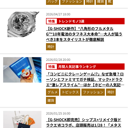
バッグ
ファッション
時計
雑貨
靴
2026/04/27 18:00
特集
トレンドモノ3選
【G-SHOCK新作】“八角形のフルメタル
G”“10年電池のタフネス大本命”…大人が狙う
べき3本をスタイリストが徹底解説
時計
2026/02/28 20:00
特集
月間人気記事ランキング
「コンビニにクレーンゲーム!?」なぜ急増？ロ
ーソンとファミマでガチ検証、マック×ドラク
エ“激レアスライム”…ほか【ホビーの人気記事
ランキングベスト3】（2026年1月版）
グルメ
トピックス
ファッション
時計
雑貨
2026/01/25 16:00
【G-SHOCK即完売】シップス×リメイク版ド
ラクエⅦコラボ、店頭販売は1/28！「メタス