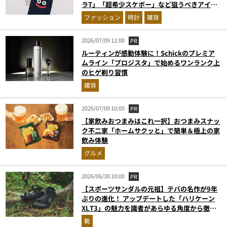
ラT」「超希少スケボー」など狙うべきアイテ
ムまとめ
ファッション
時計
雑貨
2026/07/09 12:00
PR
ルーティンが感動体験に！Schickのプレミア
ムライン「プロジスタ」で始めるワンランク上
のヒゲ剃り習慣
雑貨
2026/07/09 10:00
PR
【家飲みおつまみはこれ一択】おつまみスナッ
ク不二家「ホームサクッと」で簡単＆極上の家
飲み体験
グルメ
2026/06/30 10:00
PR
【スポーツサンダルの元祖】テバの名作が9年
ぶりの進化！ アップデートした「ハリケーン
XLT3」の魅力を識者があらゆる角度から徹底
解説！
靴