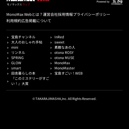
MonoMax Webとは？
運営会社
採用情報
プライバシーポリシー
利用規約
広告掲載について
宝島チャンネル
InRed
大人のおしゃれ手帖
sweet
mini
素敵なあの人
リンネル
otona ROSY
SPRiNG
otona MUSE
GLOW
MonoMax
smart
MonoMaster
田舎暮らしの本
宝島すごい！WEB
『このミステリーがすご
い！』大賞
© TAKARAJIMASHA,Inc. All Rights Reserved.