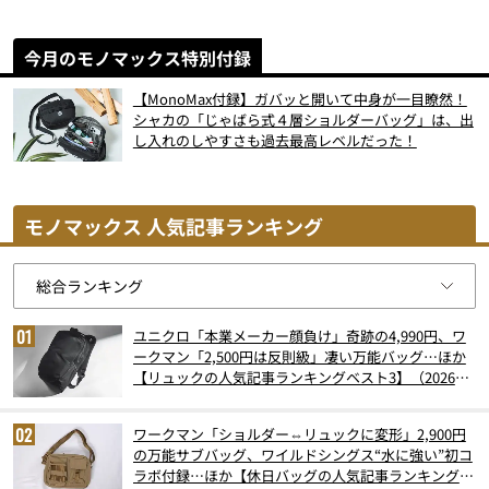
今月のモノマックス特別付録
【MonoMax付録】ガバッと開いて中身が一目瞭然！
シャカの「じゃばら式４層ショルダーバッグ」は、出
し入れのしやすさも過去最高レベルだった！
モノマックス 人気記事ランキング
ユニクロ「本業メーカー顔負け」奇跡の4,990円、ワ
ークマン「2,500円は反則級」凄い万能バッグ…ほか
【リュックの人気記事ランキングベスト3】（2026年
6月版）
ワークマン「ショルダー⇔リュックに変形」2,900円
の万能サブバッグ、ワイルドシングス“水に強い”初コ
ラボ付録…ほか【休日バッグの人気記事ランキングベ