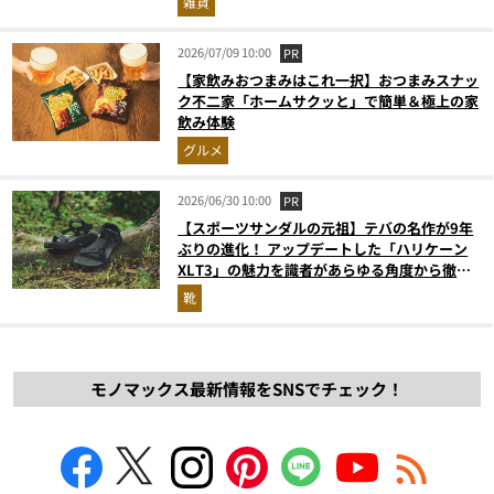
雑貨
2026/07/09 10:00
PR
【家飲みおつまみはこれ一択】おつまみスナッ
ク不二家「ホームサクッと」で簡単＆極上の家
飲み体験
グルメ
2026/06/30 10:00
PR
【スポーツサンダルの元祖】テバの名作が9年
ぶりの進化！ アップデートした「ハリケーン
XLT3」の魅力を識者があらゆる角度から徹底
解説！
靴
モノマックス最新情報をSNSでチェック！