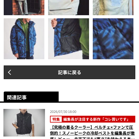
記事に戻る
関連記事
2026/07/30 18:00
特集
編集長が注目する新作「コレ買いです」
【究極の着るクーラー】ペルチェ×ファンで圧
倒的！スノーピークの冷却ベストを編集長が徹
底レビュー。炎天下でも“寒さ”を味わえる本気