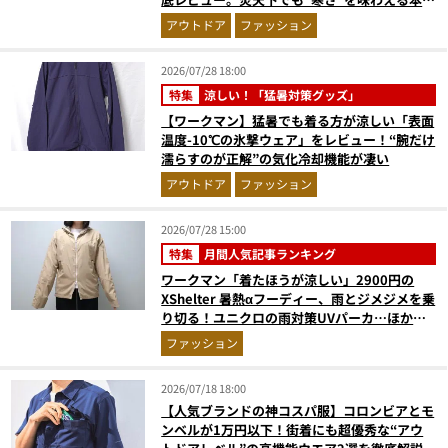
のギア『コレ買いです』Vol.172
アウトドア
ファッション
2026/07/28 18:00
特集
涼しい！「猛暑対策グッズ」
【ワークマン】猛暑でも着る方が涼しい「表面
温度-10℃の氷撃ウェア」をレビュー！“腕だけ
濡らすのが正解”の気化冷却機能が凄い
アウトドア
ファッション
2026/07/28 15:00
特集
月間人気記事ランキング
ワークマン「着たほうが涼しい」2900円の
XShelter 暑熱αフーディー、雨とジメジメを乗
り切る！ユニクロの雨対策UVパーカ…ほか
【アウターの人気記事ランキングベスト3】
ファッション
（2026年6月版）
2026/07/18 18:00
【人気ブランドの神コスパ服】コロンビアとモ
ンベルが1万円以下！街着にも超優秀な“アウ