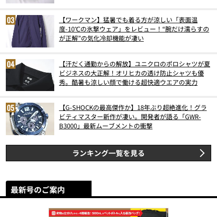
スト3】（2026年6月版）
【ワークマン】猛暑でも着る方が涼しい「表面温
度-10℃の氷撃ウェア」をレビュー！“腕だけ濡らすの
が正解”の気化冷却機能が凄い
【汗だく通勤からの解放】ユニクロのポロシャツが夏
ビジネスの大正解！オリヒカの透け防止シャツも優
秀。酷暑も涼しい顔で働ける超快適ウエアの実力
【G-SHOCKの最高傑作か】18年ぶり超絶進化！グラ
ビティマスター新作が凄い。開発者が語る「GWR-
B3000」最新ムーブメントの衝撃
ランキング一覧を見る
最新号のご案内