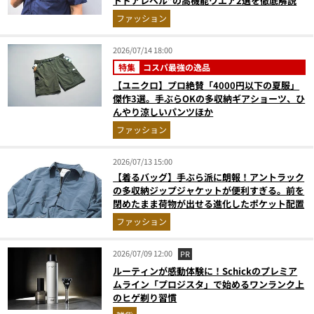
トドアレベル”の高機能ウエア2選を徹底解説
ファッション
2026/07/14 18:00
特集
コスパ最強の逸品
【ユニクロ】プロ絶賛「4000円以下の夏服」
傑作3選。手ぶらOKの多収納ギアショーツ、ひ
んやり涼しいパンツほか
ファッション
2026/07/13 15:00
【着るバッグ】手ぶら派に朗報！アントラック
の多収納ジップジャケットが便利すぎる。前を
閉めたまま荷物が出せる進化したポケット配置
ファッション
2026/07/09 12:00
PR
ルーティンが感動体験に！Schickのプレミア
ムライン「プロジスタ」で始めるワンランク上
のヒゲ剃り習慣