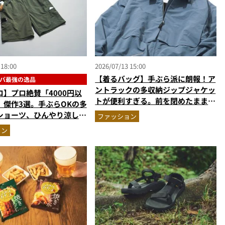
 18:00
2026/07/13 15:00
【着るバッグ】手ぶら派に朗報！ア
パ最強の逸品
ントラックの多収納ジップジャケッ
】プロ絶賛「4000円以
トが便利すぎる。前を閉めたまま荷
」傑作3選。手ぶらOKの多
物が出せる進化したポケット配置
ショーツ、ひんやり涼しい
ファッション
か
ョン