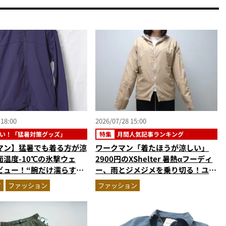
 18:00
2026/07/28 15:00
い！「猛暑対策グッズ」
特集
月間人気記事ランキング
マン】猛暑でも着る方が涼
ワークマン「着たほうが涼しい」
温度-10℃の氷撃ウェ
2900円のXShelter 暑熱αフーディ
ビュー！“腕だけ濡らすの
ー、雨とジメジメを乗り切る！ユニ
の気化冷却機能が凄い
クロの雨対策UVパーカ…ほか【ア
ア
ファッション
ファッション
ウターの人気記事ランキングベスト
3】（2026年6月版）