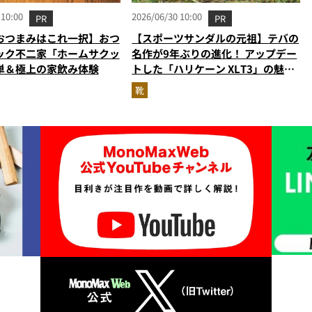
 10:00
2026/06/30 10:00
PR
PR
おつまみはこれ一択】おつ
【スポーツサンダルの元祖】テバの
ック不二家「ホームサクッ
名作が9年ぶりの進化！ アップデー
単＆極上の家飲み体験
トした「ハリケーン XLT3」の魅力
を識者があらゆる角度から徹底解
靴
説！