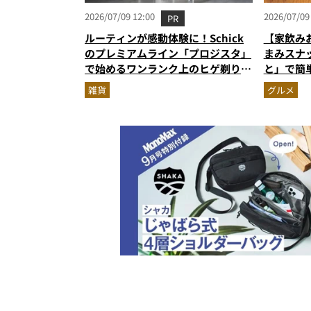
2026/07/09 12:00
2026/07/09
PR
ルーティンが感動体験に！Schick
【家飲み
のプレミアムライン「プロジスタ」
まみスナ
で始めるワンランク上のヒゲ剃り習
と」で簡
慣
雑貨
グルメ