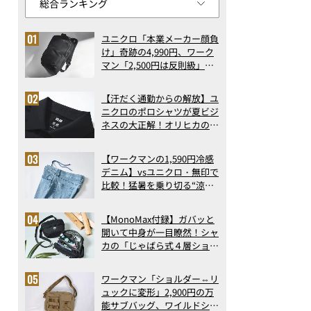
ユニクロ「本業メーカー顔負
け」奇跡の4,990円、ワーク
マン「2,500円は反則級」凄
い万能バッグ…ほか【リュッ
クの人気記事ランキングベス
【汗だく通勤からの解放】ユ
ト3】（2026年6月版）
ニクロのポロシャツが夏ビジ
ネスの大正解！オリヒカの透
け防止シャツも優秀。酷暑も
涼しい顔で働ける超快適ウエ
【ワークマンの1,590円冷感
アの実力
デニム】vsユニクロ・無印で
比較！猛暑を乗り切る“涼感
ロングパンツ”3選を徹底解
剖。接触冷感から綿100%ま
【MonoMax付録】ガバッと
で決定版
開いて中身が一目瞭然！シャ
カの「じゃばら式４層ショル
ダーバッグ」は、出し入れの
しやすさも過去最高レベルだ
ワークマン「ショルダー⇔リ
った！
ュックに変形」2,900円の万
能サブバッグ、ワイルドシン