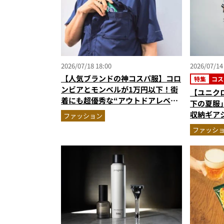
2026/07/18 18:00
2026/07/14
【人気ブランドの神コスパ服】コロ
特集
コス
ンビアとモンベルが1万円以下！街
【ユニクロ
着にも超優秀な“アウトドアレベ
下の夏服
ル”の高機能ウエア2選を徹底解説
収納ギア
ファッション
パンツほ
ファッシ