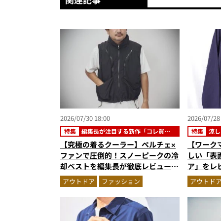
2026/07/30 18:00
2026/07/28
特集
編集長が注目する新作「コレ買い
特集
涼し
です」
【究極の着るクーラー】ペルチェ×
【ワーク
ファンで圧倒的！スノーピークの冷
しい「表面
却ベストを編集長が徹底レビュー。
ア」をレ
炎天下でも“寒さ”を味わえる本気
が正解”
アウトドア
ファッション
アウトド
のギア『コレ買いです』Vol.172