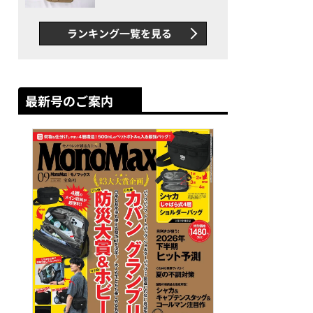
グス“水に強い”初コラボ付
録…ほか【休日バッグの人気
ランキング一覧を見る
記事ランキングベスト3】
（2026年6月版）
最新号のご案内