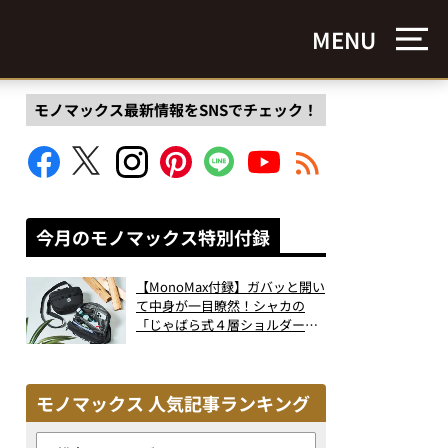
MENU
モノマックス最新情報をSNSでチェック！
今月のモノマックス特別付録
【MonoMax付録】ガバッと開い
て中身が一目瞭然！シャカの
「じゃばら式４層ショルダーバ
ッグ」は、出し入れのしやすさ
も過去最高レベルだった！
モノマックス 人気記事ランキング