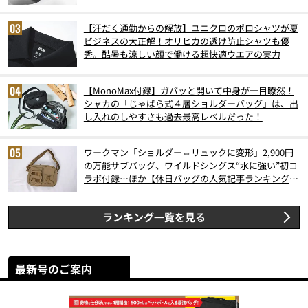
6月版）
【汗だく通勤からの解放】ユニクロのポロシャツが夏
ビジネスの大正解！オリヒカの透け防止シャツも優
秀。酷暑も涼しい顔で働ける超快適ウエアの実力
【MonoMax付録】ガバッと開いて中身が一目瞭然！
シャカの「じゃばら式４層ショルダーバッグ」は、出
し入れのしやすさも過去最高レベルだった！
ワークマン「ショルダー⇔リュックに変形」2,900円
の万能サブバッグ、ワイルドシングス“水に強い”初コ
ラボ付録…ほか【休日バッグの人気記事ランキングベ
スト3】（2026年6月版）
ランキング一覧を見る
最新号のご案内