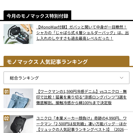
今月のモノマックス特別付録
【MonoMax付録】ガバッと開いて中身が一目瞭然！
シャカの「じゃばら式４層ショルダーバッグ」は、出
し入れのしやすさも過去最高レベルだった！
モノマックス 人気記事ランキング
【ワークマンの1,590円冷感デニム】vsユニクロ・無
印で比較！猛暑を乗り切る“涼感ロングパンツ”3選を
徹底解剖。接触冷感から綿100%まで決定版
ユニクロ「本業メーカー顔負け」奇跡の4,990円、ワ
ークマン「2,500円は反則級」凄い万能バッグ…ほか
【リュックの人気記事ランキングベスト3】（2026年