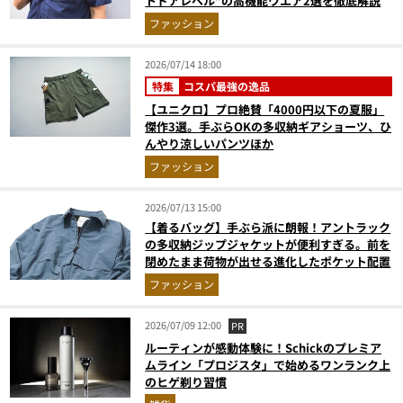
トドアレベル”の高機能ウエア2選を徹底解説
ファッション
2026/07/14 18:00
特集
コスパ最強の逸品
【ユニクロ】プロ絶賛「4000円以下の夏服」
傑作3選。手ぶらOKの多収納ギアショーツ、ひ
んやり涼しいパンツほか
ファッション
2026/07/13 15:00
【着るバッグ】手ぶら派に朗報！アントラック
の多収納ジップジャケットが便利すぎる。前を
閉めたまま荷物が出せる進化したポケット配置
ファッション
2026/07/09 12:00
PR
ルーティンが感動体験に！Schickのプレミア
ムライン「プロジスタ」で始めるワンランク上
のヒゲ剃り習慣