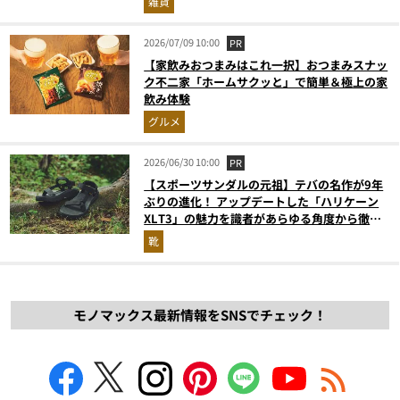
雑貨
2026/07/09 10:00
PR
【家飲みおつまみはこれ一択】おつまみスナッ
ク不二家「ホームサクッと」で簡単＆極上の家
飲み体験
グルメ
2026/06/30 10:00
PR
【スポーツサンダルの元祖】テバの名作が9年
ぶりの進化！ アップデートした「ハリケーン
XLT3」の魅力を識者があらゆる角度から徹底
解説！
靴
モノマックス最新情報をSNSでチェック！