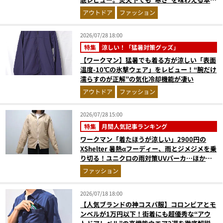
のギア『コレ買いです』Vol.172
アウトドア
ファッション
2026/07/28 18:00
特集
涼しい！「猛暑対策グッズ」
【ワークマン】猛暑でも着る方が涼しい「表面
温度-10℃の氷撃ウェア」をレビュー！“腕だけ
濡らすのが正解”の気化冷却機能が凄い
アウトドア
ファッション
2026/07/28 15:00
特集
月間人気記事ランキング
ワークマン「着たほうが涼しい」2900円の
XShelter 暑熱αフーディー、雨とジメジメを乗
り切る！ユニクロの雨対策UVパーカ…ほか
【アウターの人気記事ランキングベスト3】
ファッション
（2026年6月版）
2026/07/18 18:00
【人気ブランドの神コスパ服】コロンビアとモ
ンベルが1万円以下！街着にも超優秀な“アウ