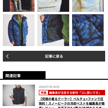
記事に戻る
関連記事
2026/07/30 18:00
特集
編集長が注目する新作「コレ買いです」
【究極の着るクーラー】ペルチェ×ファンで圧
倒的！スノーピークの冷却ベストを編集長が徹
底レビュー。炎天下でも“寒さ”を味わえる本気