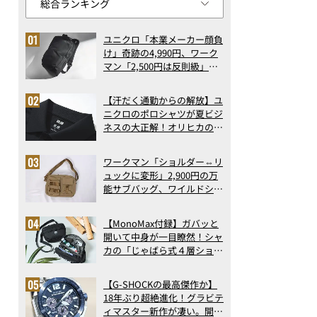
ユニクロ「本業メーカー顔負
け」奇跡の4,990円、ワーク
マン「2,500円は反則級」凄
い万能バッグ…ほか【リュッ
クの人気記事ランキングベス
【汗だく通勤からの解放】ユ
ト3】（2026年6月版）
ニクロのポロシャツが夏ビジ
ネスの大正解！オリヒカの透
け防止シャツも優秀。酷暑も
涼しい顔で働ける超快適ウエ
ワークマン「ショルダー⇔リ
アの実力
ュックに変形」2,900円の万
能サブバッグ、ワイルドシン
グス“水に強い”初コラボ付
録…ほか【休日バッグの人気
【MonoMax付録】ガバッと
記事ランキングベスト3】
開いて中身が一目瞭然！シャ
（2026年6月版）
カの「じゃばら式４層ショル
ダーバッグ」は、出し入れの
しやすさも過去最高レベルだ
【G-SHOCKの最高傑作か】
った！
18年ぶり超絶進化！グラビテ
ィマスター新作が凄い。開発