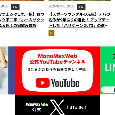
 10:00
2026/06/30 10:00
PR
PR
おつまみはこれ一択】おつ
【スポーツサンダルの元祖】テバの
ック不二家「ホームサクッ
名作が9年ぶりの進化！ アップデー
単＆極上の家飲み体験
トした「ハリケーン XLT3」の魅力
を識者があらゆる角度から徹底解
靴
説！