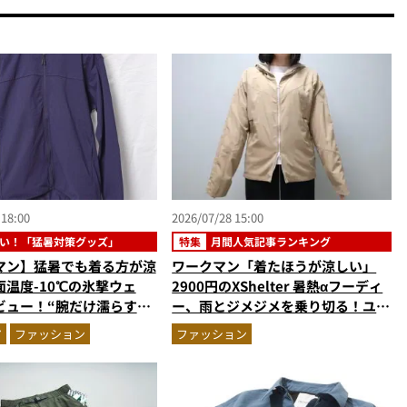
 18:00
2026/07/28 15:00
い！「猛暑対策グッズ」
特集
月間人気記事ランキング
マン】猛暑でも着る方が涼
ワークマン「着たほうが涼しい」
温度-10℃の氷撃ウェ
2900円のXShelter 暑熱αフーディ
ビュー！“腕だけ濡らすの
ー、雨とジメジメを乗り切る！ユニ
の気化冷却機能が凄い
クロの雨対策UVパーカ…ほか【ア
ア
ファッション
ファッション
ウターの人気記事ランキングベスト
3】（2026年6月版）