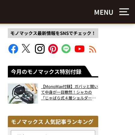
MENU
モノマックス最新情報をSNSでチェック！
今月のモノマックス特別付録
【MonoMax付録】ガバッと開い
て中身が一目瞭然！シャカの
「じゃばら式４層ショルダーバ
ッグ」は、出し入れのしやすさ
も過去最高レベルだった！
モノマックス 人気記事ランキング