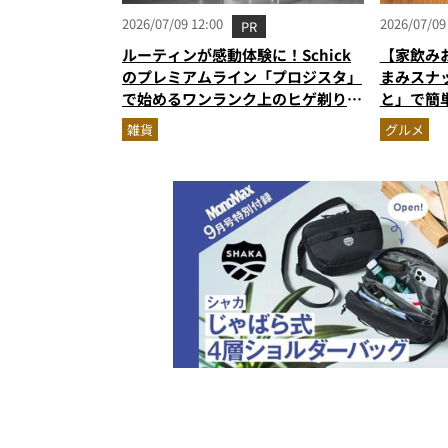
2026/07/09 12:00
2026/07/09
PR
ルーティンが感動体験に！Schick
【家飲み
のプレミアムライン「プロジスタ」
まみスナ
で始めるワンランク上のヒゲ剃り習
と」で簡
慣
雑貨
グルメ