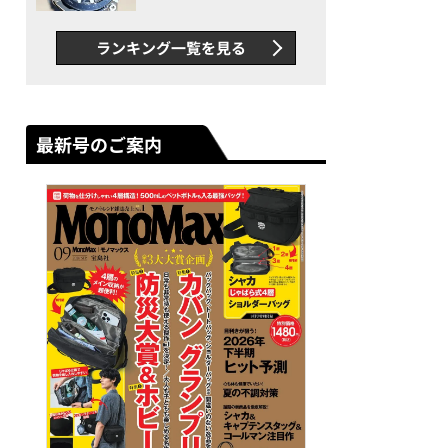
者が語る「GWR-B3000」最
新ムーブメントの衝撃
ランキング一覧を見る
最新号のご案内