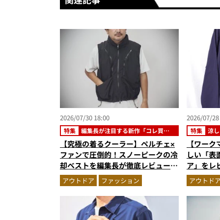
2026/07/30 18:00
2026/07/28
特集
編集長が注目する新作「コレ買い
特集
涼し
です」
【究極の着るクーラー】ペルチェ×
【ワーク
ファンで圧倒的！スノーピークの冷
しい「表面
却ベストを編集長が徹底レビュー。
ア」をレ
炎天下でも“寒さ”を味わえる本気
が正解”
アウトドア
ファッション
アウトド
のギア『コレ買いです』Vol.172