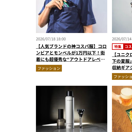
2026/07/18 18:00
2026/07/14
【人気ブランドの神コスパ服】コロ
特集
コス
ンビアとモンベルが1万円以下！街
【ユニクロ
着にも超優秀な“アウトドアレベ
下の夏服
ル”の高機能ウエア2選を徹底解説
収納ギア
ファッション
パンツほ
ファッシ