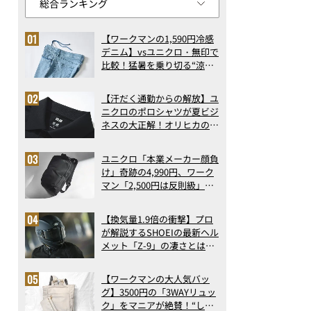
【ワークマンの1,590円冷感
デニム】vsユニクロ・無印で
比較！猛暑を乗り切る“涼感
ロングパンツ”3選を徹底解
剖。接触冷感から綿100%ま
【汗だく通勤からの解放】ユ
で決定版
ニクロのポロシャツが夏ビジ
ネスの大正解！オリヒカの透
け防止シャツも優秀。酷暑も
涼しい顔で働ける超快適ウエ
ユニクロ「本業メーカー顔負
アの実力
け」奇跡の4,990円、ワーク
マン「2,500円は反則級」凄
い万能バッグ…ほか【リュッ
クの人気記事ランキングベス
【換気量1.9倍の衝撃】プロ
ト3】（2026年6月版）
が解説するSHOEIの最新ヘル
メット「Z-9」の凄さとは？
浮き上がり13%減で高速ライ
ドも超快適な傑作フルフェイ
【ワークマンの大人気バッ
ス
グ】3500円の「3WAYリュッ
ク」をマニアが絶賛！“しご