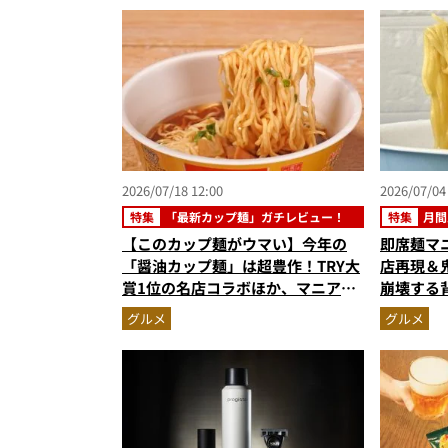
6月版）
2026/07/18 12:00
2026/07/04
特集
「最新カップ麺」ガチレビュー！
特集
月間
【このカップ麺がウマい】今年の
即席麺マ
「醤油カップ麺」は超豊作！TRY大
店再現＆
賞1位の名店コラボほか、マニア激
崩壊する
推しの3杯を徹底レビュー
【カップ
グルメ
グルメ
スト3】（