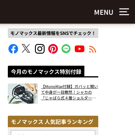
MENU
モノマックス最新情報をSNSでチェック！
今月のモノマックス特別付録
【MonoMax付録】ガバッと開い
て中身が一目瞭然！シャカの
「じゃばら式４層ショルダーバ
ッグ」は、出し入れのしやすさ
も過去最高レベルだった！
モノマックス 人気記事ランキング