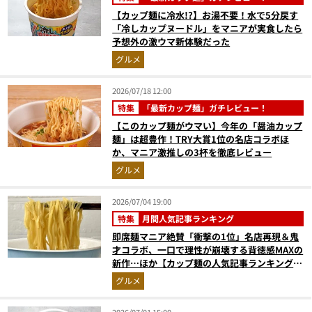
【カップ麺に冷水!?】お湯不要！水で5分戻す
「冷しカップヌードル」をマニアが実食したら
予想外の激ウマ新体験だった
グルメ
2026/07/18 12:00
特集
「最新カップ麺」ガチレビュー！
【このカップ麺がウマい】今年の「醤油カップ
麺」は超豊作！TRY大賞1位の名店コラボほ
か、マニア激推しの3杯を徹底レビュー
グルメ
2026/07/04 19:00
特集
月間人気記事ランキング
即席麺マニア絶賛「衝撃の1位」名店再現＆鬼
才コラボ、一口で理性が崩壊する背徳感MAXの
新作…ほか【カップ麺の人気記事ランキングベ
スト3】（2026年5月版）
グルメ
2026/07/01 15:00