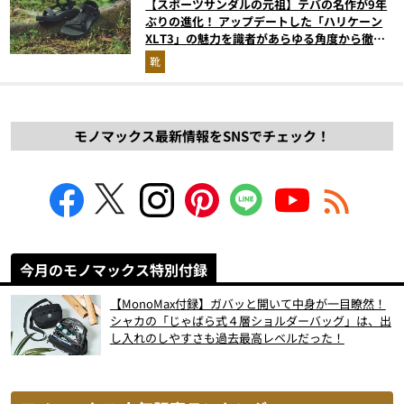
【スポーツサンダルの元祖】テバの名作が9年
ぶりの進化！ アップデートした「ハリケーン
XLT3」の魅力を識者があらゆる角度から徹底
解説！
靴
モノマックス最新情報をSNSでチェック！
今月のモノマックス特別付録
【MonoMax付録】ガバッと開いて中身が一目瞭然！
シャカの「じゃばら式４層ショルダーバッグ」は、出
し入れのしやすさも過去最高レベルだった！