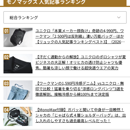
モノマックス 人気記事ランキング
ユニクロ「本業メーカー顔負け」奇跡の4,990円、ワ
ークマン「2,500円は反則級」凄い万能バッグ…ほか
【リュックの人気記事ランキングベスト3】（2026年
6月版）
【汗だく通勤からの解放】ユニクロのポロシャツが夏
ビジネスの大正解！オリヒカの透け防止シャツも優
秀。酷暑も涼しい顔で働ける超快適ウエアの実力
【ワークマンの1,590円冷感デニム】vsユニクロ・無
印で比較！猛暑を乗り切る“涼感ロングパンツ”3選を
徹底解剖。接触冷感から綿100%まで決定版
【MonoMax付録】ガバッと開いて中身が一目瞭然！
シャカの「じゃばら式４層ショルダーバッグ」は、出
し入れのしやすさも過去最高レベルだった！