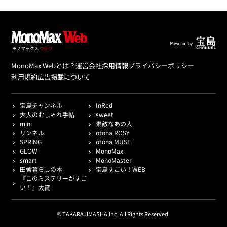
MonoMax Webとは？
運営会社
採用情報
プライバシーポリシー
利用規約
広告掲載について
宝島チャンネル
InRed
大人のおしゃれ手帖
sweet
mini
素敵なあの人
リンネル
otona ROSY
SPRiNG
otona MUSE
GLOW
MonoMax
smart
MonoMaster
田舎暮らしの本
宝島すごい！WEB
『このミステリーがすご
い！』大賞
© TAKARAJIMASHA,Inc. All Rights Reserved.