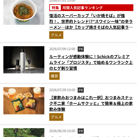
特集
月間人気記事ランキング
復活のスーパーカップ「いか焼そば」が強
烈！、世界的トレンド!?“スワイシー味”の辛ラ
ーメン…ほか【カップ焼きそばの人気記事ラン
キングベスト3】（2026年5月版）
グルメ
2026/07/09 12:00
PR
ルーティンが感動体験に！Schickのプレミア
ムライン「プロジスタ」で始めるワンランク上
のヒゲ剃り習慣
雑貨
2026/07/09 10:00
PR
【家飲みおつまみはこれ一択】おつまみスナッ
ク不二家「ホームサクッと」で簡単＆極上の家
飲み体験
グルメ
2026/06/30 10:00
PR