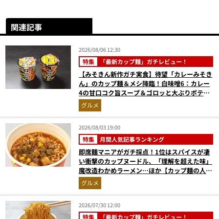
関連記事
2026/08/06 12:30
特集
「最新カップ麺」ガチレビュー！
【みそきん新作ガチ実食】待望「カレーみそき
ん」のカップ麺＆メシ降臨！白味噌6：カレー
4の甘口コク旨スープ＆ゴロッと大ぶりポテト
に歓喜
グルメ
2026/08/03 19:00
特集
月間人気記事ランキング
即席麺マニアがガチ採点！1位はスパイスが凄
い衝撃のカップヌードル、「理解を超えた味」
魔改造わかめラーメン…ほか【カップ麺の人気
記事ランキングベスト3】（2026年6月版）
グルメ
2026/07/30 12:00
特集
「最新カップ麺」ガチレビュー！