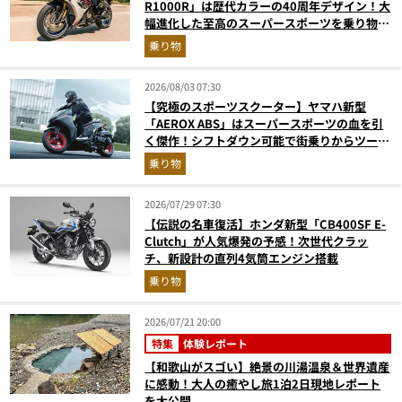
R1000R」は歴代カラーの40周年デザイン！大
幅進化した至高のスーパースポーツを乗り物ラ
イターが解説
乗り物
2026/08/03 07:30
【究極のスポーツスクーター】ヤマハ新型
「AEROX ABS」はスーパースポーツの血を引
く傑作！シフトダウン可能で街乗りからツーリ
ングまで最強
乗り物
2026/07/29 07:30
【伝説の名車復活】ホンダ新型「CB400SF E-
Clutch」が人気爆発の予感！次世代クラッ
チ、新設計の直列4気筒エンジン搭載
乗り物
2026/07/21 20:00
特集
体験レポート
【和歌山がスゴい】絶景の川湯温泉＆世界遺産
に感動！大人の癒やし旅1泊2日現地レポート
を大公開