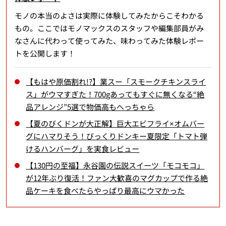
モノの本当のよさは実際に体験してみたからこそわかる
もの。ここではモノマックスのスタッフや編集部員がみ
なさんに代わって使ってみた、味わってみた体験レポー
トを公開します！
【もはや原価割れ!?】業スー「スモークチキンスライ
ス」がウマすぎた！700gあってもすぐに無くなる“絶
品アレンジ”5選で物価高もへっちゃら
【夏のびくドンが大正解】巨大エビフライ×オムバー
グにハマりそう！びっくりドンキー夏限定「トマト弾
けるハンバーグ」を実食レビュー
【130円の至福】永谷園の伝説スイーツ「モコモコ」
が12年ぶり復活！ファン大歓喜のマグカップで作る絶
品ケーキを食べたらやっぱり最高にウマかった