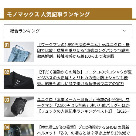
モノマックス 人気記事ランキング
【ワークマンの1,590円冷感デニム】vsユニクロ・無
印で比較！猛暑を乗り切る“涼感ロングパンツ”3選を
徹底解剖。接触冷感から綿100%まで決定版
【汗だく通勤からの解放】ユニクロのポロシャツが夏
ビジネスの大正解！オリヒカの透け防止シャツも優
秀。酷暑も涼しい顔で働ける超快適ウエアの実力
ユニクロ「本業メーカー顔負け」奇跡の4,990円、ワ
ークマン「2,500円は反則級」凄い万能バッグ…ほか
【リュックの人気記事ランキングベスト3】（2026年
6月版）
【換気量1.9倍の衝撃】プロが解説するSHOEIの最新
ヘルメット「Z-9」の凄さとは？浮き上がり13%減で