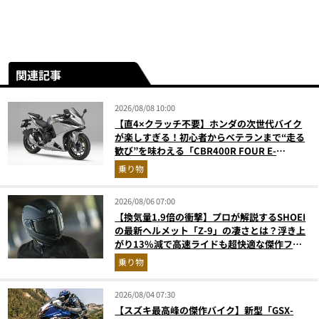
関連記事
2026/08/08 10:00
【直4×クラッチ不要】ホンダの次世代バイク
が楽しすぎる！初心者からベテランまで“走る
歓び”を味わえる「CBR400R FOUR E-
Clutch」を徹底解説
乗り物
2026/08/06 07:00
【換気量1.9倍の衝撃】プロが解説するSHOEI
の最新ヘルメット「Z-9」の凄さとは？浮き上
がり13%減で高速ライドも超快適な傑作フル
フェイス
乗り物
2026/08/04 07:30
【スズキ最高峰の傑作バイク】新型「GSX-