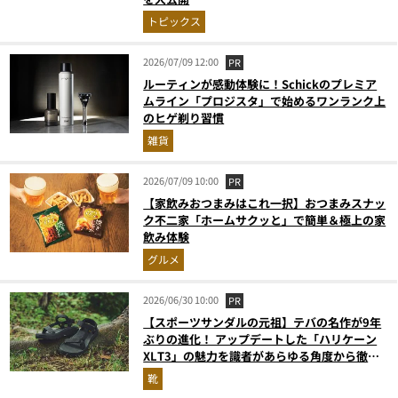
トピックス
2026/07/09 12:00
PR
ルーティンが感動体験に！Schickのプレミア
ムライン「プロジスタ」で始めるワンランク上
のヒゲ剃り習慣
雑貨
2026/07/09 10:00
PR
【家飲みおつまみはこれ一択】おつまみスナッ
ク不二家「ホームサクッと」で簡単＆極上の家
飲み体験
グルメ
2026/06/30 10:00
PR
【スポーツサンダルの元祖】テバの名作が9年
ぶりの進化！ アップデートした「ハリケーン
XLT3」の魅力を識者があらゆる角度から徹底
解説！
靴