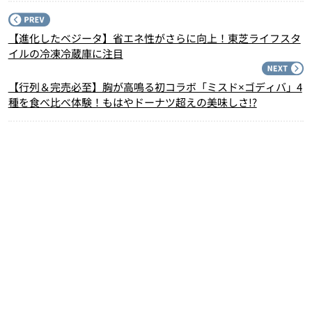
P
【進化したベジータ】省エネ性がさらに向上！東芝ライフスタ
イルの冷凍冷蔵庫に注目
N
【行列＆完売必至】胸が高鳴る初コラボ「ミスド×ゴディバ」4
種を食べ比べ体験！もはやドーナツ超えの美味しさ!?