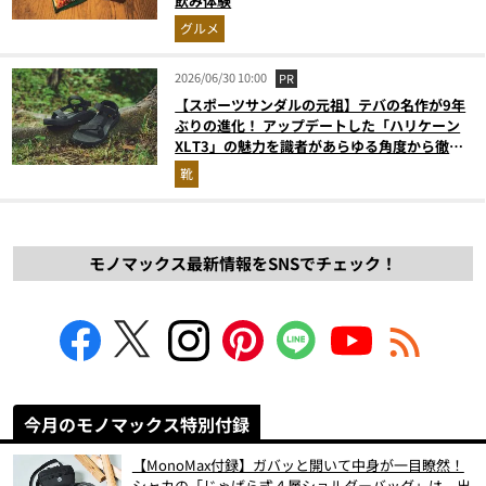
飲み体験
グルメ
2026/06/30 10:00
PR
【スポーツサンダルの元祖】テバの名作が9年
ぶりの進化！ アップデートした「ハリケーン
XLT3」の魅力を識者があらゆる角度から徹底
解説！
靴
モノマックス最新情報をSNSでチェック！
今月のモノマックス特別付録
【MonoMax付録】ガバッと開いて中身が一目瞭然！
シャカの「じゃばら式４層ショルダーバッグ」は、出