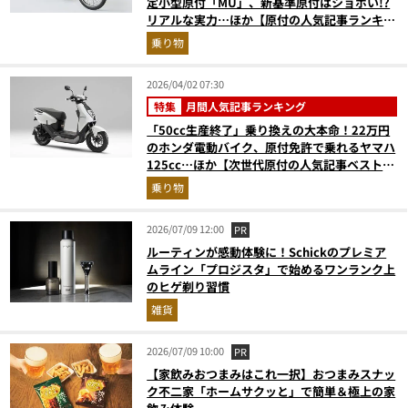
定小型原付「MU」、新基準原付はショボい!?
リアルな実力…ほか【原付の人気記事ランキン
グベスト3】（2026年3月版）
乗り物
2026/04/02 07:30
特集
月間人気記事ランキング
「50cc生産終了」乗り換えの大本命！22万円
のホンダ電動バイク、原付免許で乗れるヤマハ
125cc…ほか【次世代原付の人気記事ベスト
3】（2026年2月版）
乗り物
2026/07/09 12:00
PR
ルーティンが感動体験に！Schickのプレミア
ムライン「プロジスタ」で始めるワンランク上
のヒゲ剃り習慣
雑貨
2026/07/09 10:00
PR
【家飲みおつまみはこれ一択】おつまみスナッ
ク不二家「ホームサクッと」で簡単＆極上の家