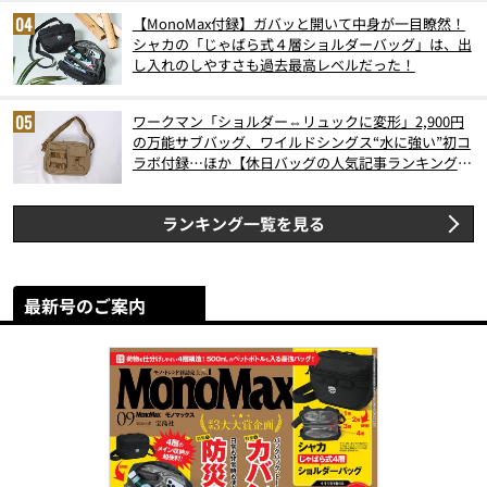
【MonoMax付録】ガバッと開いて中身が一目瞭然！
シャカの「じゃばら式４層ショルダーバッグ」は、出
し入れのしやすさも過去最高レベルだった！
ワークマン「ショルダー⇔リュックに変形」2,900円
の万能サブバッグ、ワイルドシングス“水に強い”初コ
ラボ付録…ほか【休日バッグの人気記事ランキングベ
スト3】（2026年6月版）
ランキング一覧を見る
最新号のご案内