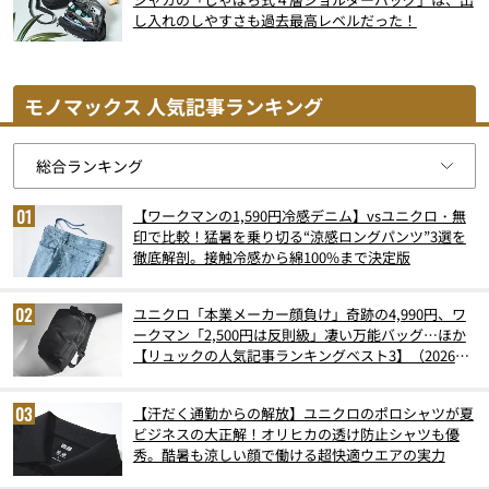
し入れのしやすさも過去最高レベルだった！
モノマックス 人気記事ランキング
【ワークマンの1,590円冷感デニム】vsユニクロ・無
印で比較！猛暑を乗り切る“涼感ロングパンツ”3選を
徹底解剖。接触冷感から綿100%まで決定版
ユニクロ「本業メーカー顔負け」奇跡の4,990円、ワ
ークマン「2,500円は反則級」凄い万能バッグ…ほか
【リュックの人気記事ランキングベスト3】（2026年
6月版）
【汗だく通勤からの解放】ユニクロのポロシャツが夏
ビジネスの大正解！オリヒカの透け防止シャツも優
秀。酷暑も涼しい顔で働ける超快適ウエアの実力