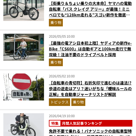
【街乗り＆ちょい乗りの大本命】ヤマハの電動
自転車「パス クレイグ アリー」が最強！ミニ
ベロでも“128km走れる”スゴい新作を徹底解
説
乗り物
2026/05/05 10:00
【最強の電アシ日本初上陸】ヤディアの新作e-
Bike「CS600」は自動ギアと100km走行で無
双級！注油不要のドライブベルト採用
乗り物
2026/05/02 10:00
【自転車の青切符】右折矢印で進むのは違法!?
歩道の逆走はアリ？迷いがちな「曖昧ルールの
正解」を自動車ジャーナリストが解説
トピックス
乗り物
2026/04/19 10:00
特集
月間人気記事ランキング
免許不要で乗れる！パナソニックの自転車型特