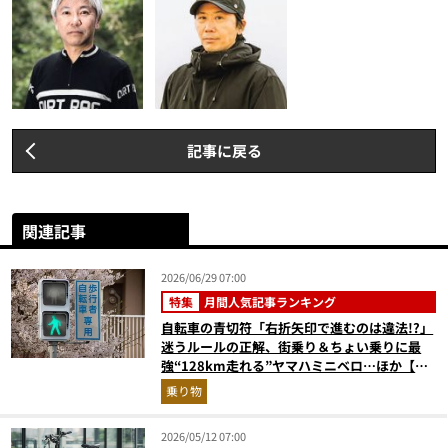
記事に戻る
関連記事
2026/06/29 07:00
特集
月間人気記事ランキング
自転車の青切符「右折矢印で進むのは違法!?」
迷うルールの正解、街乗り＆ちょい乗りに最
強“128km走れる”ヤマハミニベロ…ほか【自
転車の人気記事ランキングベスト3】（2026年
乗り物
5月版）
2026/05/12 07:00