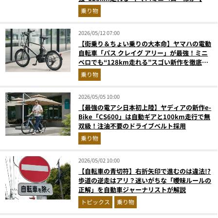
転車の人気記事ランキングベスト3】（2026年
乗り物
5月版）
2026/05/12 07:00
【街乗り＆ちょい乗りの大本命】ヤマハの電動
自転車「パス クレイグ アリー」が最強！ミニ
ベロでも“128km走れる”スゴい新作を徹底解
説
乗り物
2026/05/05 10:00
【最強の電アシ日本初上陸】ヤディアの新作e-
Bike「CS600」は自動ギアと100km走行で無
双級！注油不要のドライブベルト採用
乗り物
2026/05/02 10:00
【自転車の青切符】右折矢印で進むのは違法!?
歩道の逆走はアリ？迷いがちな「曖昧ルールの
正解」を自動車ジャーナリストが解説
トピックス
乗り物