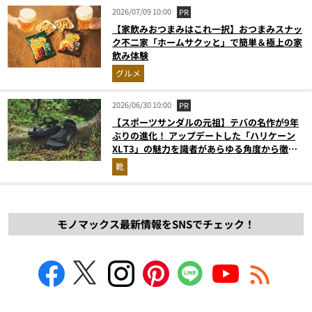
2026/07/09 10:00
PR
【家飲みおつまみはこれ一択】おつまみスナッ
ク不二家「ホームサクッと」で簡単＆極上の家
飲み体験
グルメ
2026/06/30 10:00
PR
【スポーツサンダルの元祖】テバの名作が9年
ぶりの進化！ アップデートした「ハリケーン
XLT3」の魅力を識者があらゆる角度から徹底
解説！
靴
モノマックス最新情報をSNSでチェック！