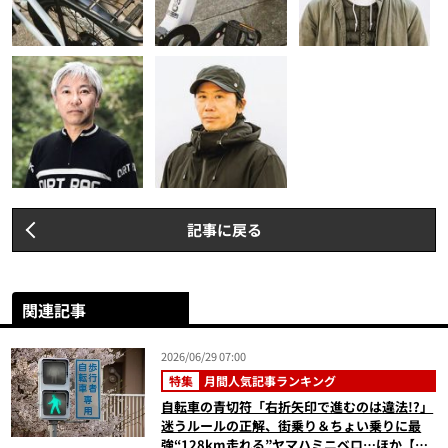
記事に戻る
関連記事
2026/06/29 07:00
特集
月間人気記事ランキング
自転車の青切符「右折矢印で進むのは違法!?」
迷うルールの正解、街乗り＆ちょい乗りに最
強“128km走れる”ヤマハミニベロ…ほか【自