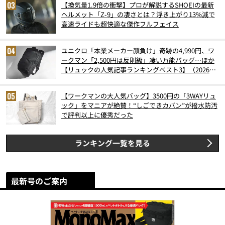
【換気量1.9倍の衝撃】プロが解説するSHOEIの最新
ヘルメット「Z-9」の凄さとは？浮き上がり13%減で
高速ライドも超快適な傑作フルフェイス
ユニクロ「本業メーカー顔負け」奇跡の4,990円、ワ
ークマン「2,500円は反則級」凄い万能バッグ…ほか
【リュックの人気記事ランキングベスト3】（2026年
6月版）
【ワークマンの大人気バッグ】3500円の「3WAYリュ
ック」をマニアが絶賛！“しごできカバン”が撥水防汚
で評判以上に優秀だった
ランキング一覧を見る
最新号のご案内