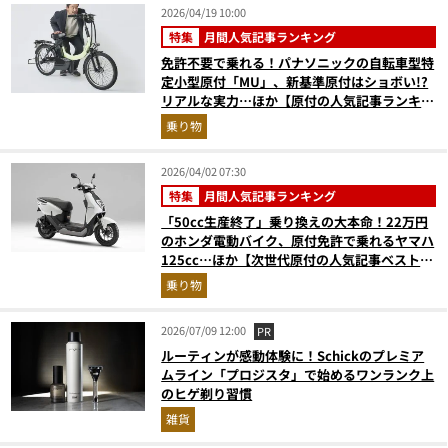
2026/04/19 10:00
特集
月間人気記事ランキング
免許不要で乗れる！パナソニックの自転車型特
定小型原付「MU」、新基準原付はショボい!?
リアルな実力…ほか【原付の人気記事ランキン
グベスト3】（2026年3月版）
乗り物
2026/04/02 07:30
特集
月間人気記事ランキング
「50cc生産終了」乗り換えの大本命！22万円
のホンダ電動バイク、原付免許で乗れるヤマハ
125cc…ほか【次世代原付の人気記事ベスト
3】（2026年2月版）
乗り物
2026/07/09 12:00
PR
ルーティンが感動体験に！Schickのプレミア
ムライン「プロジスタ」で始めるワンランク上
のヒゲ剃り習慣
雑貨