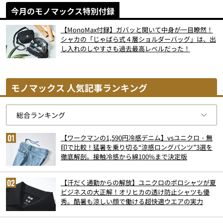
今月のモノマックス特別付録
【MonoMax付録】ガバッと開いて中身が一目瞭然！
シャカの「じゃばら式４層ショルダーバッグ」は、出
し入れのしやすさも過去最高レベルだった！
モノマックス 人気記事ランキング
【ワークマンの1,590円冷感デニム】vsユニクロ・無
印で比較！猛暑を乗り切る“涼感ロングパンツ”3選を
徹底解剖。接触冷感から綿100%まで決定版
【汗だく通勤からの解放】ユニクロのポロシャツが夏
ビジネスの大正解！オリヒカの透け防止シャツも優
秀。酷暑も涼しい顔で働ける超快適ウエアの実力