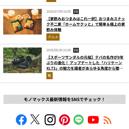
2026/07/09 10:00
PR
【家飲みおつまみはこれ一択】おつまみスナッ
ク不二家「ホームサクッと」で簡単＆極上の家
飲み体験
グルメ
2026/06/30 10:00
PR
【スポーツサンダルの元祖】テバの名作が9年
ぶりの進化！ アップデートした「ハリケーン
XLT3」の魅力を識者があらゆる角度から徹底
解説！
靴
モノマックス最新情報をSNSでチェック！