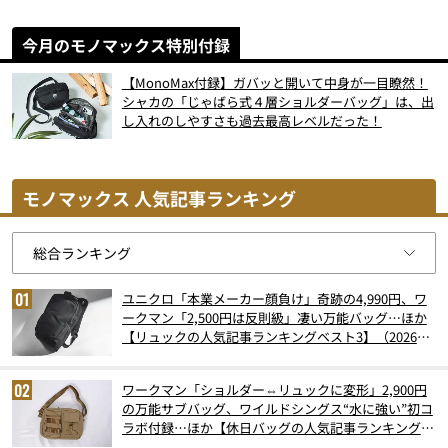
今月のモノマックス特別付録
【MonoMax付録】ガバッと開いて中身が一目瞭然！
シャカの「じゃばら式４層ショルダーバッグ」は、出
し入れのしやすさも過去最高レベルだった！
モノマックス 人気記事ランキング
ユニクロ「本業メーカー顔負け」奇跡の4,990円、ワ
ークマン「2,500円は反則級」凄い万能バッグ…ほか
【リュックの人気記事ランキングベスト3】（2026年
6月版）
ワークマン「ショルダー⇔リュックに変形」2,900円
の万能サブバッグ、ワイルドシングス“水に強い”初コ
ラボ付録…ほか【休日バッグの人気記事ランキングベ
スト3】（2026年6月版）