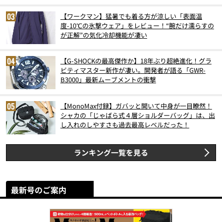
【ワークマン】猛暑でも着る方が涼しい「表面温
度-10℃の氷撃ウェア」をレビュー！“腕だけ濡らすの
が正解”の気化冷却機能が凄い
【G-SHOCKの最高傑作か】18年ぶり超絶進化！グラ
ビティマスター新作が凄い。開発者が語る「GWR-
B3000」最新ムーブメントの衝撃
【MonoMax付録】ガバッと開いて中身が一目瞭然！
シャカの「じゃばら式４層ショルダーバッグ」は、出
し入れのしやすさも過去最高レベルだった！
ランキング一覧を見る
最新号のご案内