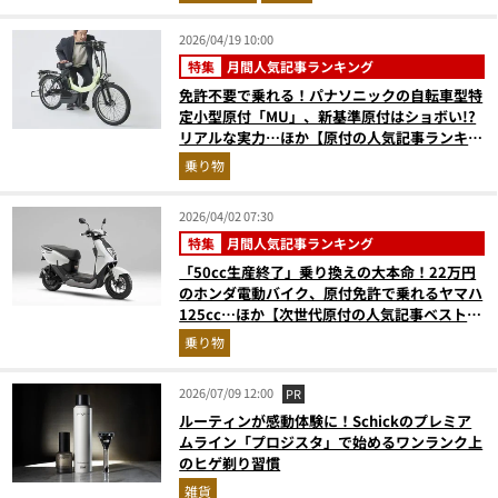
2026/04/19 10:00
特集
月間人気記事ランキング
免許不要で乗れる！パナソニックの自転車型特
定小型原付「MU」、新基準原付はショボい!?
リアルな実力…ほか【原付の人気記事ランキン
グベスト3】（2026年3月版）
乗り物
2026/04/02 07:30
特集
月間人気記事ランキング
「50cc生産終了」乗り換えの大本命！22万円
のホンダ電動バイク、原付免許で乗れるヤマハ
125cc…ほか【次世代原付の人気記事ベスト
3】（2026年2月版）
乗り物
2026/07/09 12:00
PR
ルーティンが感動体験に！Schickのプレミア
ムライン「プロジスタ」で始めるワンランク上
のヒゲ剃り習慣
雑貨