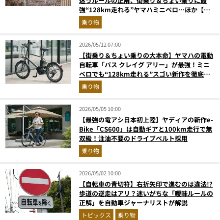
迷うルールの正解、街乗り＆ちょい乗りに最
強“128km走れる”ヤマハミニベロ…ほか【自
転車の人気記事ランキングベスト3】（2026年
乗り物
5月版）
2026/05/12 07:00
【街乗り＆ちょい乗りの大本命】ヤマハの電動
自転車「パス クレイグ アリー」が最強！ミニ
ベロでも“128km走れる”スゴい新作を徹底解
説
乗り物
2026/05/05 10:00
【最強の電アシ日本初上陸】ヤディアの新作e-
Bike「CS600」は自動ギアと100km走行で無
双級！注油不要のドライブベルト採用
乗り物
2026/05/02 10:00
【自転車の青切符】右折矢印で進むのは違法!?
歩道の逆走はアリ？迷いがちな「曖昧ルールの
正解」を自動車ジャーナリストが解説
トピックス
乗り物