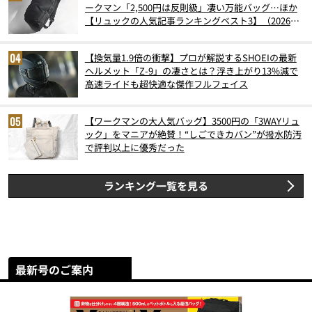
ークマン「2,500円は反則級」凄い万能バッグ…ほか
【リュックの人気記事ランキングベスト3】（2026年
6月版）
【換気量1.9倍の衝撃】プロが解説するSHOEIの最新
ヘルメット「Z-9」の凄さとは？浮き上がり13%減で
高速ライドも超快適な傑作フルフェイス
【ワークマンの大人気バッグ】3500円の「3WAYリュ
ック」をマニアが絶賛！“しごできカバン”が撥水防汚
で評判以上に優秀だった
ランキング一覧を見る
最新号のご案内