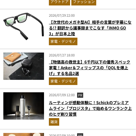
アウトドア
ファッション
2026/07/29 22:00
【次世代のメガネ型AI】相手の言葉が字幕にな
る!? 翻訳から議事録までこなす「INMO GO
3」が日本上陸
家電・デジモノ
2026/07/27 18:00
【物価高の救世主】6千円以下の優秀スペック
家電！Anker＆フィリップスの「QOLを爆上
げ」する名品2選
家電・デジモノ
2026/07/09 12:00
PR
ルーティンが感動体験に！Schickのプレミア
ムライン「プロジスタ」で始めるワンランク上
のヒゲ剃り習慣
雑貨
2026/07/09 10:00
PR