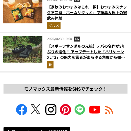
【家飲みおつまみはこれ一択】おつまみスナッ
ク不二家「ホームサクッと」で簡単＆極上の家
飲み体験
グルメ
2026/06/30 10:00
PR
【スポーツサンダルの元祖】テバの名作が9年
ぶりの進化！ アップデートした「ハリケーン
XLT3」の魅力を識者があらゆる角度から徹底
解説！
靴
モノマックス最新情報をSNSでチェック！