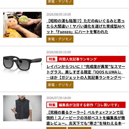
家電・デジモノ
2026/08/05 19:00
【昭和の漢も陥落!?】ただのぬいぐるみと思っ
たら大間違い！ヤバい進化を遂げた育成型AIペ
ット「Fuzozo」にハートを奪われた
家電・デジモノ
2026/08/03 15:00
特集
月間人気記事ランキング
レイバンからついに！“完成度が異常”なスマー
トグラス、美しすぎる限定「IQOS ILUMA i」
…ほか【ガジェットの人気記事ランキングベス
ト3】（2026年6月版）
家電・デジモノ
2026/07/30 18:00
特集
編集長が注目する新作「コレ買いです」
【究極の着るクーラー】ペルチェ×ファンで圧
倒的！スノーピークの冷却ベストを編集長が徹
底レビュー。炎天下でも“寒さ”を味わえる本気
のギア『コレ買いです』Vol.172