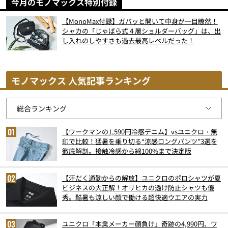
今月のモノマックス特別付録
【MonoMax付録】ガバッと開いて中身が一目瞭然！
シャカの「じゃばら式４層ショルダーバッグ」は、出
し入れのしやすさも過去最高レベルだった！
モノマックス 人気記事ランキング
【ワークマンの1,590円冷感デニム】vsユニクロ・無
印で比較！猛暑を乗り切る“涼感ロングパンツ”3選を
徹底解剖。接触冷感から綿100%まで決定版
【汗だく通勤からの解放】ユニクロのポロシャツが夏
ビジネスの大正解！オリヒカの透け防止シャツも優
秀。酷暑も涼しい顔で働ける超快適ウエアの実力
ユニクロ「本業メーカー顔負け」奇跡の4,990円、ワ