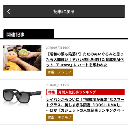
記事に戻る
関連記事
2026/08/05 19:00
【昭和の漢も陥落!?】ただのぬいぐるみと思っ
たら大間違い！ヤバい進化を遂げた育成型AIペ
ット「Fuzozo」にハートを奪われた
家電・デジモノ
2026/08/03 15:00
特集
月間人気記事ランキング
レイバンからついに！“完成度が異常”なスマー
トグラス、美しすぎる限定「IQOS ILUMA i」
…ほか【ガジェットの人気記事ランキングベス
ト3】（2026年6月版）
家電・デジモノ