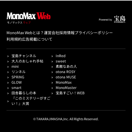
MonoMax Webとは？
運営会社
採用情報
プライバシーポリシー
利用規約
広告掲載について
宝島チャンネル
InRed
大人のおしゃれ手帖
sweet
mini
素敵なあの人
リンネル
otona ROSY
SPRiNG
otona MUSE
GLOW
MonoMax
smart
MonoMaster
田舎暮らしの本
宝島すごい！WEB
『このミステリーがすご
い！』大賞
© TAKARAJIMASHA,Inc. All Rights Reserved.