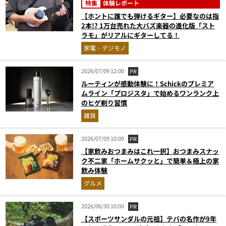
特集
体験レポート
【ホントに誰でも弾けるギター】必要なのは指
2本!? 1万台売れた大バズ楽器の進化版「スト
ラモ」がリアルにギターしてる！
家電・デジモノ
2026/07/09 12:00
PR
ルーティンが感動体験に！Schickのプレミア
ムライン「プロジスタ」で始めるワンランク上
のヒゲ剃り習慣
雑貨
2026/07/09 10:00
PR
【家飲みおつまみはこれ一択】おつまみスナッ
ク不二家「ホームサクッと」で簡単＆極上の家
飲み体験
グルメ
2026/06/30 10:00
PR
【スポーツサンダルの元祖】テバの名作が9年