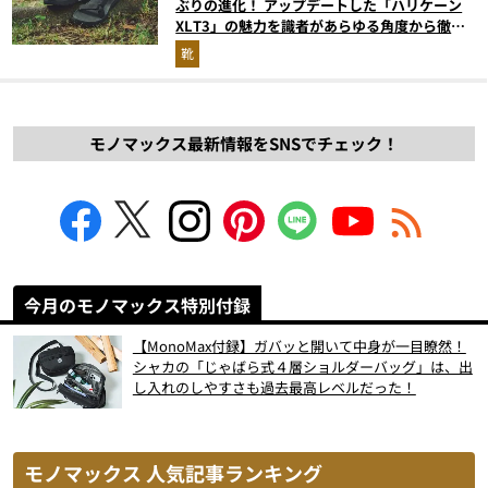
ぶりの進化！ アップデートした「ハリケーン
XLT3」の魅力を識者があらゆる角度から徹底
解説！
靴
モノマックス最新情報をSNSでチェック！
今月のモノマックス特別付録
【MonoMax付録】ガバッと開いて中身が一目瞭然！
シャカの「じゃばら式４層ショルダーバッグ」は、出
し入れのしやすさも過去最高レベルだった！
モノマックス 人気記事ランキング