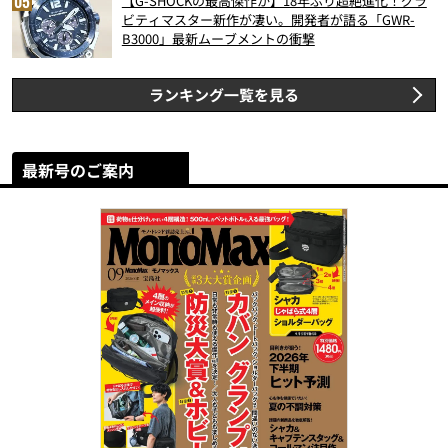
【G-SHOCKの最高傑作か】18年ぶり超絶進化！グラ
ビティマスター新作が凄い。開発者が語る「GWR-
B3000」最新ムーブメントの衝撃
ランキング一覧を見る
最新号のご案内