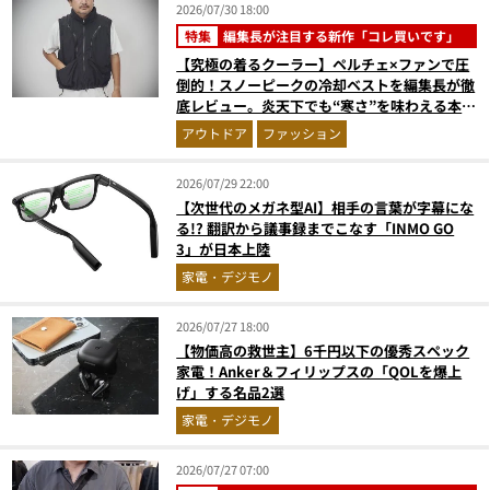
2026/07/30 18:00
特集
編集長が注目する新作「コレ買いです」
【究極の着るクーラー】ペルチェ×ファンで圧
倒的！スノーピークの冷却ベストを編集長が徹
底レビュー。炎天下でも“寒さ”を味わえる本気
のギア『コレ買いです』Vol.172
アウトドア
ファッション
2026/07/29 22:00
【次世代のメガネ型AI】相手の言葉が字幕にな
る!? 翻訳から議事録までこなす「INMO GO
3」が日本上陸
家電・デジモノ
2026/07/27 18:00
【物価高の救世主】6千円以下の優秀スペック
家電！Anker＆フィリップスの「QOLを爆上
げ」する名品2選
家電・デジモノ
2026/07/27 07:00