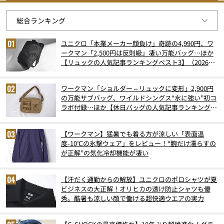
ユニクロ「本業メーカー顔負け」奇跡の4,990円、ワ
ークマン「2,500円は反則級」凄い万能バッグ…ほか
【リュックの人気記事ランキングベスト3】（2026年
6月版）
ワークマン「ショルダー⇔リュックに変形」2,900円
の万能サブバッグ、ワイルドシングス“水に強い”初コ
ラボ付録…ほか【休日バッグの人気記事ランキングベ
スト3】（2026年6月版）
【ワークマン】猛暑でも着る方が涼しい「表面温
度-10℃の氷撃ウェア」をレビュー！“腕だけ濡らすの
が正解”の気化冷却機能が凄い
【汗だく通勤からの解放】ユニクロのポロシャツが夏
ビジネスの大正解！オリヒカの透け防止シャツも優
秀。酷暑も涼しい顔で働ける超快適ウエアの実力