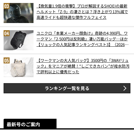
【換気量1.9倍の衝撃】プロが解説するSHOEIの最新
ヘルメット「Z-9」の凄さとは？浮き上がり13%減で
高速ライドも超快適な傑作フルフェイス
ユニクロ「本業メーカー顔負け」奇跡の4,990円、ワ
ークマン「2,500円は反則級」凄い万能バッグ…ほか
【リュックの人気記事ランキングベスト3】（2026年
6月版）
【ワークマンの大人気バッグ】3500円の「3WAYリュ
ック」をマニアが絶賛！“しごできカバン”が撥水防汚
で評判以上に優秀だった
ランキング一覧を見る
最新号のご案内