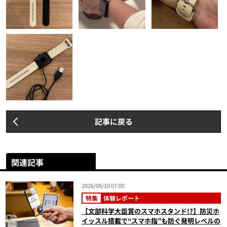
記事に戻る
関連記事
2026/08/10 07:00
特集
体験レポート
【文部科学大臣賞のスマホスタンド!?】防災ホ
イッスル搭載で“スマホ指”も防ぐ発明レベルの