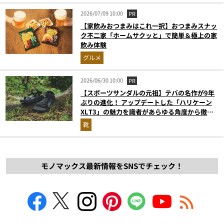
2026/07/09 10:00
PR
【家飲みおつまみはこれ一択】おつまみスナッ
ク不二家「ホームサクッと」で簡単＆極上の家
飲み体験
グルメ
2026/06/30 10:00
PR
【スポーツサンダルの元祖】テバの名作が9年
ぶりの進化！ アップデートした「ハリケーン
XLT3」の魅力を識者があらゆる角度から徹底
解説！
靴
モノマックス最新情報をSNSでチェック！