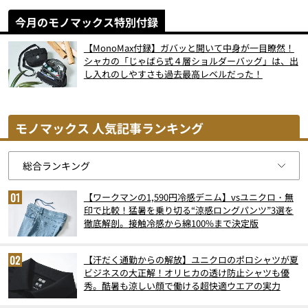
今月のモノマックス特別付録
【MonoMax付録】ガバッと開いて中身が一目瞭然！
シャカの「じゃばら式４層ショルダーバッグ」は、出
し入れのしやすさも過去最高レベルだった！
モノマックス 人気記事ランキング
【ワークマンの1,590円冷感デニム】vsユニクロ・無
印で比較！猛暑を乗り切る“涼感ロングパンツ”3選を
徹底解剖。接触冷感から綿100%まで決定版
【汗だく通勤からの解放】ユニクロのポロシャツが夏
ビジネスの大正解！オリヒカの透け防止シャツも優
秀。酷暑も涼しい顔で働ける超快適ウエアの実力