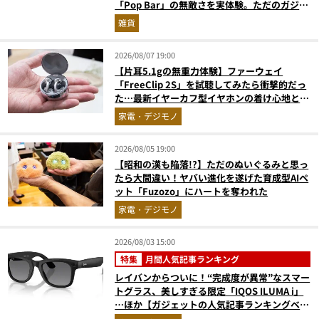
「Pop Bar」の無敵さを実体験。ただのガジェ
ットじゃない！
雑貨
2026/08/07 19:00
【片耳5.1gの無重力体験】ファーウェイ
「FreeClip 2S」を試聴してみたら衝撃的だっ
た…最新イヤーカフ型イヤホンの着け心地とAI
技術に感動
家電・デジモノ
2026/08/05 19:00
【昭和の漢も陥落!?】ただのぬいぐるみと思っ
たら大間違い！ヤバい進化を遂げた育成型AIペ
ット「Fuzozo」にハートを奪われた
家電・デジモノ
2026/08/03 15:00
特集
月間人気記事ランキング
レイバンからついに！“完成度が異常”なスマー
トグラス、美しすぎる限定「IQOS ILUMA i」
…ほか【ガジェットの人気記事ランキングベス
ト3】（2026年6月版）