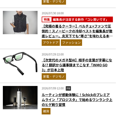
家電・デジモノ
2026/07/30 18:00
特集
編集長が注目する新作「コレ買いです」
【究極の着るクーラー】ペルチェ×ファンで圧
倒的！スノーピークの冷却ベストを編集長が徹
底レビュー。炎天下でも“寒さ”を味わえる本気
のギア『コレ買いです』Vol.172
アウトドア
ファッション
2026/07/29 22:00
【次世代のメガネ型AI】相手の言葉が字幕にな
る!? 翻訳から議事録までこなす「INMO GO
3」が日本上陸
家電・デジモノ
2026/07/09 12:00
PR
ルーティンが感動体験に！Schickのプレミア
ムライン「プロジスタ」で始めるワンランク上
のヒゲ剃り習慣
雑貨