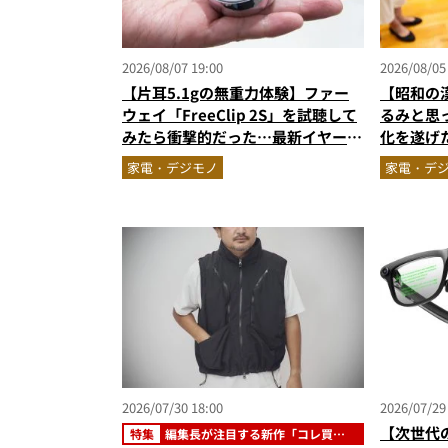
2026/08/07 19:00
2026/08/05
【片耳5.1gの無重力体験】ファー
【昭和の
ウェイ「FreeClip 2S」を試聴して
るみと思
みたら衝撃的だった…最新イヤーカ
化を遂げ
フ型イヤホンの着け心地とAI技術に
「Fuzo
家電・デジモノ
家電・デ
感動
2026/07/30 18:00
2026/07/29
【次世代
特集
編集長が注目する新作「コレ買い