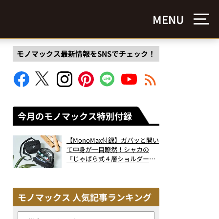
MENU
モノマックス最新情報をSNSでチェック！
今月のモノマックス特別付録
【MonoMax付録】ガバッと開い
て中身が一目瞭然！シャカの
「じゃばら式４層ショルダーバ
ッグ」は、出し入れのしやすさ
も過去最高レベルだった！
モノマックス 人気記事ランキング