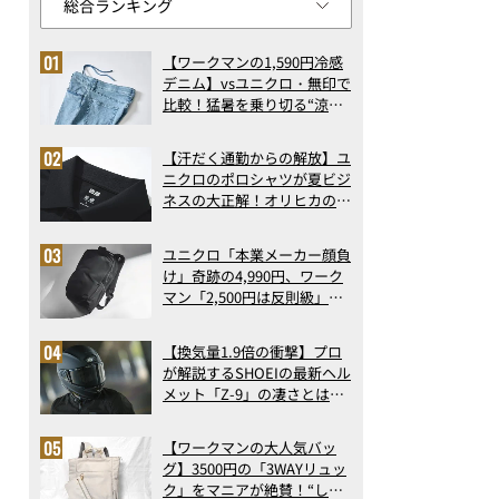
【ワークマンの1,590円冷感
デニム】vsユニクロ・無印で
比較！猛暑を乗り切る“涼感
ロングパンツ”3選を徹底解
剖。接触冷感から綿100%ま
【汗だく通勤からの解放】ユ
で決定版
ニクロのポロシャツが夏ビジ
ネスの大正解！オリヒカの透
け防止シャツも優秀。酷暑も
涼しい顔で働ける超快適ウエ
ユニクロ「本業メーカー顔負
アの実力
け」奇跡の4,990円、ワーク
マン「2,500円は反則級」凄
い万能バッグ…ほか【リュッ
クの人気記事ランキングベス
【換気量1.9倍の衝撃】プロ
ト3】（2026年6月版）
が解説するSHOEIの最新ヘル
メット「Z-9」の凄さとは？
浮き上がり13%減で高速ライ
ドも超快適な傑作フルフェイ
【ワークマンの大人気バッ
ス
グ】3500円の「3WAYリュッ
ク」をマニアが絶賛！“しご