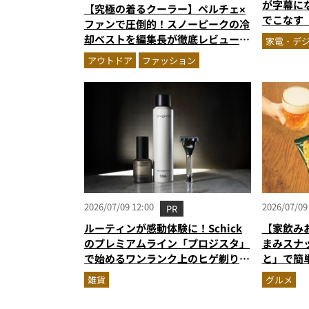
です」
が字幕にな
【究極の着るクーラー】ペルチェ×
でこなす「
ファンで圧倒的！スノーピークの冷
陸
却ベストを編集長が徹底レビュー。
家電・デ
炎天下でも“寒さ”を味わえる本気
アウトドア
ファッション
のギア『コレ買いです』Vol.172
2026/07/09 12:00
2026/07/09
PR
ルーティンが感動体験に！Schick
【家飲み
のプレミアムライン「プロジスタ」
まみスナ
で始めるワンランク上のヒゲ剃り習
と」で簡
慣
雑貨
グルメ