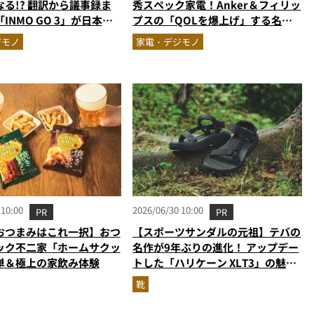
る!? 翻訳から議事録ま
秀スペック家電！Anker＆フィリッ
INMO GO 3」が日本上
プスの「QOLを爆上げ」する名品2
選
ジモノ
家電・デジモノ
 10:00
2026/06/30 10:00
PR
PR
おつまみはこれ一択】おつ
【スポーツサンダルの元祖】テバの
ック不二家「ホームサクッ
名作が9年ぶりの進化！ アップデー
単＆極上の家飲み体験
トした「ハリケーン XLT3」の魅力
を識者があらゆる角度から徹底解
靴
説！