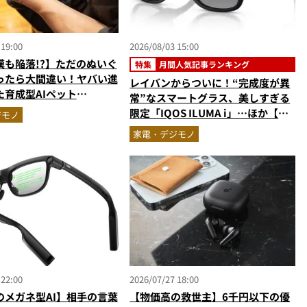
 19:00
2026/08/03 15:00
漢も陥落!?】ただのぬいぐ
特集
月間人気記事ランキング
ったら大間違い！ヤバい進
レイバンからついに！“完成度が異
た育成型AIペット
常”なスマートグラス、美しすぎる
zo」にハートを奪われた
限定「IQOS ILUMA i」…ほか【ガ
ジモノ
ジェットの人気記事ランキングベス
家電・デジモノ
ト3】（2026年6月版）
 22:00
2026/07/27 18:00
のメガネ型AI】相手の言葉
【物価高の救世主】6千円以下の優