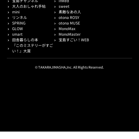
宝島チャンネル
InRed
大人のおしゃれ手帖
sweet
mini
素敵なあの人
リンネル
otona ROSY
SPRiNG
otona MUSE
GLOW
MonoMax
smart
MonoMaster
田舎暮らしの本
宝島すごい！WEB
『このミステリーがすご
い！』大賞
© TAKARAJIMASHA,Inc. All Rights Reserved.