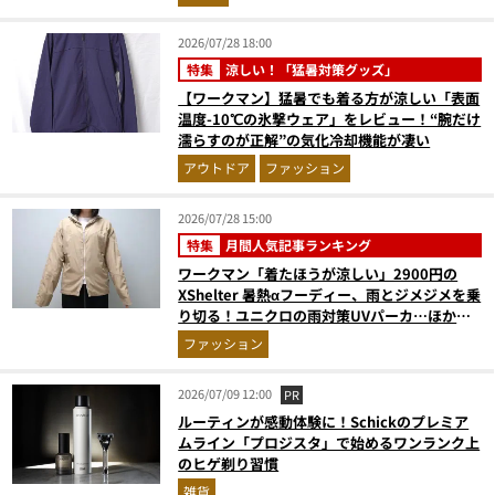
2026/07/28 18:00
特集
涼しい！「猛暑対策グッズ」
【ワークマン】猛暑でも着る方が涼しい「表面
温度-10℃の氷撃ウェア」をレビュー！“腕だけ
濡らすのが正解”の気化冷却機能が凄い
アウトドア
ファッション
2026/07/28 15:00
特集
月間人気記事ランキング
ワークマン「着たほうが涼しい」2900円の
XShelter 暑熱αフーディー、雨とジメジメを乗
り切る！ユニクロの雨対策UVパーカ…ほか
【アウターの人気記事ランキングベスト3】
ファッション
（2026年6月版）
2026/07/09 12:00
PR
ルーティンが感動体験に！Schickのプレミア
ムライン「プロジスタ」で始めるワンランク上
のヒゲ剃り習慣
雑貨