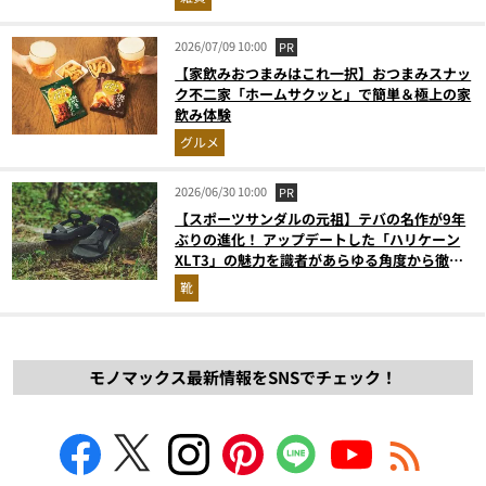
2026/07/09 10:00
PR
【家飲みおつまみはこれ一択】おつまみスナッ
ク不二家「ホームサクッと」で簡単＆極上の家
飲み体験
グルメ
2026/06/30 10:00
PR
【スポーツサンダルの元祖】テバの名作が9年
ぶりの進化！ アップデートした「ハリケーン
XLT3」の魅力を識者があらゆる角度から徹底
解説！
靴
モノマックス最新情報をSNSでチェック！