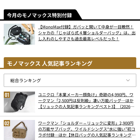
今月のモノマックス特別付録
【MonoMax付録】ガバッと開いて中身が一目瞭然！
シャカの「じゃばら式４層ショルダーバッグ」は、出
し入れのしやすさも過去最高レベルだった！
モノマックス 人気記事ランキング
ユニクロ「本業メーカー顔負け」奇跡の4,990円、ワ
ークマン「2,500円は反則級」凄い万能バッグ…ほか
【リュックの人気記事ランキングベスト3】（2026年
6月版）
ワークマン「ショルダー⇔リュックに変形」2,900円
の万能サブバッグ、ワイルドシングス“水に強い”初コ
ラボ付録…ほか【休日バッグの人気記事ランキングベ