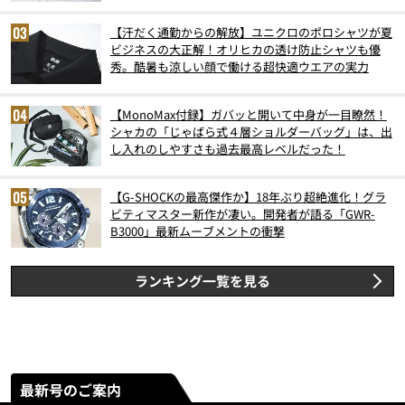
スト3】（2026年6月版）
【汗だく通勤からの解放】ユニクロのポロシャツが夏
ビジネスの大正解！オリヒカの透け防止シャツも優
秀。酷暑も涼しい顔で働ける超快適ウエアの実力
【MonoMax付録】ガバッと開いて中身が一目瞭然！
シャカの「じゃばら式４層ショルダーバッグ」は、出
し入れのしやすさも過去最高レベルだった！
【G-SHOCKの最高傑作か】18年ぶり超絶進化！グラ
ビティマスター新作が凄い。開発者が語る「GWR-
B3000」最新ムーブメントの衝撃
ランキング一覧を見る
最新号のご案内