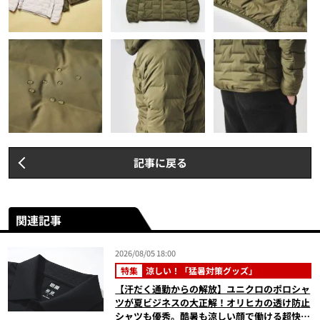
記事に戻る
関連記事
2026/08/05 18:00
特集
涼しい！「猛暑対策グッズ」
【汗だく通勤からの解放】ユニクロのポロシャ
ツが夏ビジネスの大正解！オリヒカの透け防止
シャツも優秀。酷暑も涼しい顔で働ける超快適