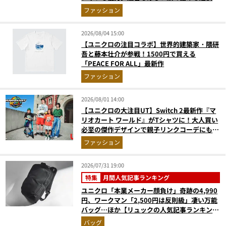
ウエアの実力
ファッション
2026/08/04 15:00
【ユニクロの注目コラボ】世界的建築家・隈研
吾と藤本壮介が参戦！1500円で買える
「PEACE FOR ALL」最新作
ファッション
2026/08/01 14:00
【ユニクロの大注目UT】Switch 2最新作『マ
リオカート ワールド』がTシャツに！大人買い
必至の傑作デザインで親子リンクコーデにも最
適
ファッション
2026/07/31 19:00
特集
月間人気記事ランキング
ユニクロ「本業メーカー顔負け」奇跡の4,990
円、ワークマン「2,500円は反則級」凄い万能
バッグ…ほか【リュックの人気記事ランキング
ベスト3】（2026年6月版）
バッグ