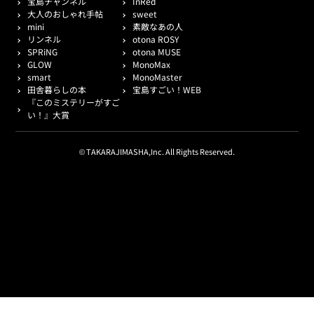
宝島チャンネル
InRed
大人のおしゃれ手帖
sweet
mini
素敵なあの人
リンネル
otona ROSY
SPRiNG
otona MUSE
GLOW
MonoMax
smart
MonoMaster
田舎暮らしの本
宝島すごい！WEB
『このミステリーがすご
い！』大賞
© TAKARAJIMASHA,Inc. All Rights Reserved.