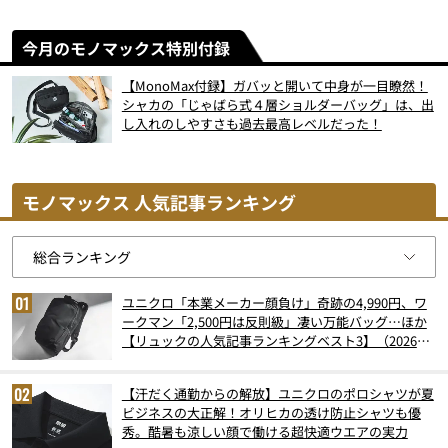
今月のモノマックス特別付録
【MonoMax付録】ガバッと開いて中身が一目瞭然！
シャカの「じゃばら式４層ショルダーバッグ」は、出
し入れのしやすさも過去最高レベルだった！
モノマックス 人気記事ランキング
ユニクロ「本業メーカー顔負け」奇跡の4,990円、ワ
ークマン「2,500円は反則級」凄い万能バッグ…ほか
【リュックの人気記事ランキングベスト3】（2026年
6月版）
【汗だく通勤からの解放】ユニクロのポロシャツが夏
ビジネスの大正解！オリヒカの透け防止シャツも優
秀。酷暑も涼しい顔で働ける超快適ウエアの実力