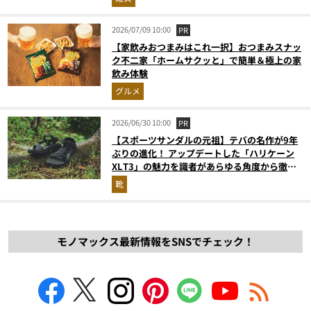
2026/07/09 10:00
PR
【家飲みおつまみはこれ一択】おつまみスナッ
ク不二家「ホームサクッと」で簡単＆極上の家
飲み体験
グルメ
2026/06/30 10:00
PR
【スポーツサンダルの元祖】テバの名作が9年
ぶりの進化！ アップデートした「ハリケーン
XLT3」の魅力を識者があらゆる角度から徹底
解説！
靴
モノマックス最新情報をSNSでチェック！