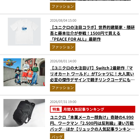
ウエアの実力
ファッション
2026/08/04 15:00
【ユニクロの注目コラボ】世界的建築家・隈研
吾と藤本壮介が参戦！1500円で買える
「PEACE FOR ALL」最新作
ファッション
2026/08/01 14:00
【ユニクロの大注目UT】Switch 2最新作『マ
リオカート ワールド』がTシャツに！大人買い
必至の傑作デザインで親子リンクコーデにも最
適
ファッション
2026/07/31 19:00
特集
月間人気記事ランキング
ユニクロ「本業メーカー顔負け」奇跡の4,990
円、ワークマン「2,500円は反則級」凄い万能
バッグ…ほか【リュックの人気記事ランキング
ベスト3】（2026年6月版）
バッグ