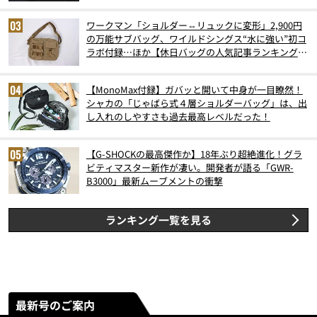
ワークマン「ショルダー⇔リュックに変形」2,900円
の万能サブバッグ、ワイルドシングス“水に強い”初コ
ラボ付録…ほか【休日バッグの人気記事ランキングベ
スト3】（2026年6月版）
【MonoMax付録】ガバッと開いて中身が一目瞭然！
シャカの「じゃばら式４層ショルダーバッグ」は、出
し入れのしやすさも過去最高レベルだった！
【G-SHOCKの最高傑作か】18年ぶり超絶進化！グラ
ビティマスター新作が凄い。開発者が語る「GWR-
B3000」最新ムーブメントの衝撃
ランキング一覧を見る
最新号のご案内