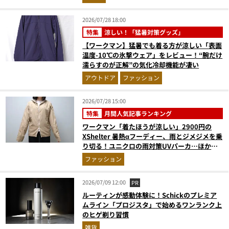
2026/07/28 18:00
特集
涼しい！「猛暑対策グッズ」
【ワークマン】猛暑でも着る方が涼しい「表面
温度-10℃の氷撃ウェア」をレビュー！“腕だけ
濡らすのが正解”の気化冷却機能が凄い
アウトドア
ファッション
2026/07/28 15:00
特集
月間人気記事ランキング
ワークマン「着たほうが涼しい」2900円の
XShelter 暑熱αフーディー、雨とジメジメを乗
り切る！ユニクロの雨対策UVパーカ…ほか
【アウターの人気記事ランキングベスト3】
ファッション
（2026年6月版）
2026/07/09 12:00
PR
ルーティンが感動体験に！Schickのプレミア
ムライン「プロジスタ」で始めるワンランク上
のヒゲ剃り習慣
雑貨