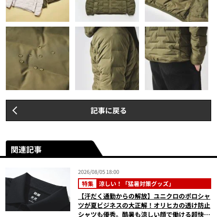
記事に戻る
関連記事
2026/08/05 18:00
特集
涼しい！「猛暑対策グッズ」
【汗だく通勤からの解放】ユニクロのポロシャ
ツが夏ビジネスの大正解！オリヒカの透け防止
シャツも優秀。酷暑も涼しい顔で働ける超快適