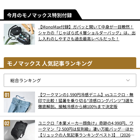
今月のモノマックス特別付録
【MonoMax付録】ガバッと開いて中身が一目瞭然！
シャカの「じゃばら式４層ショルダーバッグ」は、出
し入れのしやすさも過去最高レベルだった！
モノマックス 人気記事ランキング
【ワークマンの1,590円冷感デニム】vsユニクロ・無
印で比較！猛暑を乗り切る“涼感ロングパンツ”3選を
徹底解剖。接触冷感から綿100%まで決定版
ユニクロ「本業メーカー顔負け」奇跡の4,990円、ワ
ークマン「2,500円は反則級」凄い万能バッグ…ほか
【リュックの人気記事ランキングベスト3】（2026年