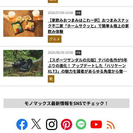
2026/07/09 10:00
PR
【家飲みおつまみはこれ一択】おつまみスナッ
ク不二家「ホームサクッと」で簡単＆極上の家
飲み体験
グルメ
2026/06/30 10:00
PR
【スポーツサンダルの元祖】テバの名作が9年
ぶりの進化！ アップデートした「ハリケーン
XLT3」の魅力を識者があらゆる角度から徹底
解説！
靴
モノマックス最新情報をSNSでチェック！