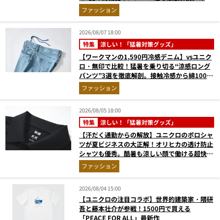
たに最適な1着は？
ファッション
2026/08/07 18:00
特集
涼しい！「猛暑対策グッズ」
【ワークマンの1,590円冷感デニム】vsユニク
ロ・無印で比較！猛暑を乗り切る“涼感ロング
パンツ”3選を徹底解剖。接触冷感から綿100%
まで決定版
ファッション
2026/08/05 18:00
特集
涼しい！「猛暑対策グッズ」
【汗だく通勤からの解放】ユニクロのポロシャ
ツが夏ビジネスの大正解！オリヒカの透け防止
シャツも優秀。酷暑も涼しい顔で働ける超快適
ウエアの実力
ファッション
2026/08/04 15:00
【ユニクロの注目コラボ】世界的建築家・隈研
吾と藤本壮介が参戦！1500円で買える
「PEACE FOR ALL」最新作