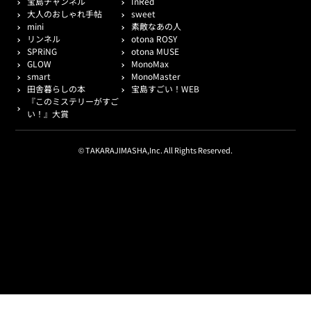
宝島チャンネル
InRed
大人のおしゃれ手帖
sweet
mini
素敵なあの人
リンネル
otona ROSY
SPRiNG
otona MUSE
GLOW
MonoMax
smart
MonoMaster
田舎暮らしの本
宝島すごい！WEB
『このミステリーがすご
い！』大賞
© TAKARAJIMASHA,Inc. All Rights Reserved.