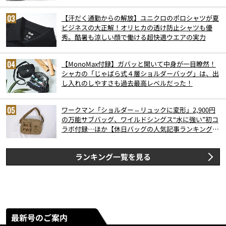
6月版）
【汗だく通勤からの解放】ユニクロのポロシャツが夏
ビジネスの大正解！オリヒカの透け防止シャツも優
秀。酷暑も涼しい顔で働ける超快適ウエアの実力
【MonoMax付録】ガバッと開いて中身が一目瞭然！
シャカの「じゃばら式４層ショルダーバッグ」は、出
し入れのしやすさも過去最高レベルだった！
ワークマン「ショルダー⇔リュックに変形」2,900円
の万能サブバッグ、ワイルドシングス“水に強い”初コ
ラボ付録…ほか【休日バッグの人気記事ランキングベ
スト3】（2026年6月版）
ランキング一覧を見る
最新号のご案内