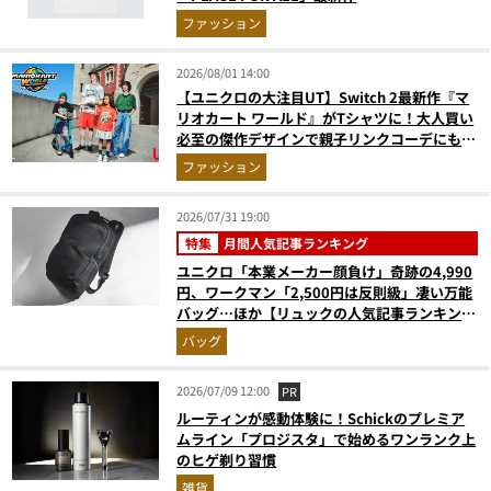
ファッション
2026/08/01 14:00
【ユニクロの大注目UT】Switch 2最新作『マ
リオカート ワールド』がTシャツに！大人買い
必至の傑作デザインで親子リンクコーデにも最
適
ファッション
2026/07/31 19:00
特集
月間人気記事ランキング
ユニクロ「本業メーカー顔負け」奇跡の4,990
円、ワークマン「2,500円は反則級」凄い万能
バッグ…ほか【リュックの人気記事ランキング
ベスト3】（2026年6月版）
バッグ
2026/07/09 12:00
PR
ルーティンが感動体験に！Schickのプレミア
ムライン「プロジスタ」で始めるワンランク上
のヒゲ剃り習慣
雑貨