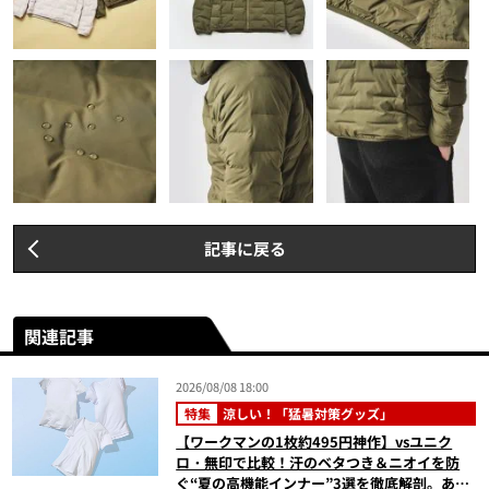
記事に戻る
関連記事
2026/08/08 18:00
特集
涼しい！「猛暑対策グッズ」
【ワークマンの1枚約495円神作】vsユニク
ロ・無印で比較！汗のベタつき＆ニオイを防
ぐ“夏の高機能インナー”3選を徹底解剖。あな