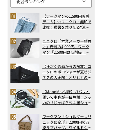
【ワークマンの1,590円冷感
デニム】vsユニクロ・無印で
比較！猛暑を乗り切る“涼感
ロングパンツ”3選を徹底解
剖。接触冷感から綿100%ま
ユニクロ「本業メーカー顔負
で決定版
け」奇跡の4,990円、ワーク
マン「2,500円は反則級」凄
い万能バッグ…ほか【リュッ
クの人気記事ランキングベス
【汗だく通勤からの解放】ユ
ト3】（2026年6月版）
ニクロのポロシャツが夏ビジ
ネスの大正解！オリヒカの透
け防止シャツも優秀。酷暑も
涼しい顔で働ける超快適ウエ
【MonoMax付録】ガバッと
アの実力
開いて中身が一目瞭然！シャ
カの「じゃばら式４層ショル
ダーバッグ」は、出し入れの
しやすさも過去最高レベルだ
ワークマン「ショルダー⇔リ
った！
ュックに変形」2,900円の万
能サブバッグ、ワイルドシン