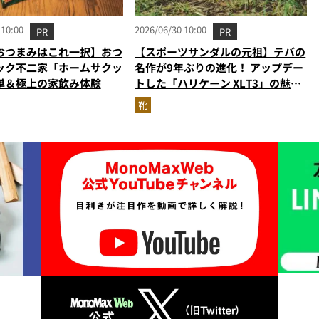
 10:00
2026/06/30 10:00
PR
PR
おつまみはこれ一択】おつ
【スポーツサンダルの元祖】テバの
ック不二家「ホームサクッ
名作が9年ぶりの進化！ アップデー
単＆極上の家飲み体験
トした「ハリケーン XLT3」の魅力
を識者があらゆる角度から徹底解
靴
説！