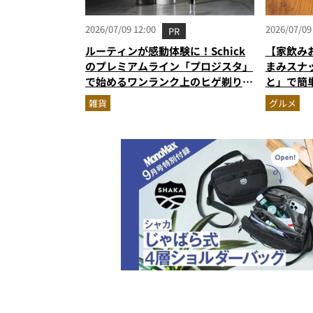
2026/07/09 12:00
2026/07/09
PR
ルーティンが感動体験に！Schick
【家飲み
のプレミアムライン「プロジスタ」
まみスナ
で始めるワンランク上のヒゲ剃り習
と」で簡
慣
雑貨
グルメ