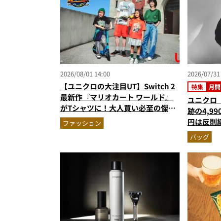
2026/08/01 14:00
2026/07/31
【ユニクロの大注目UT】Switch 2
特集
月間
最新作『マリオカート ワールド』
ユニクロ
がTシャツに！大人買い必至の傑作
跡の4,9
デザインで親子リンクコーデにも最
円は反則
ファッション
適
【リュッ
バッグ
スト3】（