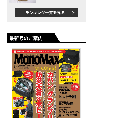
グス“水に強い”初コラボ付
録…ほか【休日バッグの人気
ランキング一覧を見る
記事ランキングベスト3】
（2026年6月版）
最新号のご案内