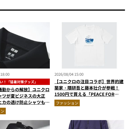
 18:00
2026/08/04 15:00
【ユニクロの注目コラボ】世界的建
い！「猛暑対策グッズ」
築家・隈研吾と藤本壮介が参戦！
通勤からの解放】ユニクロ
1500円で買える「PEACE FOR
ャツが夏ビジネスの大正
ALL」最新作
ヒカの透け防止シャツも優
ファッション
も涼しい顔で働ける超快適
ョン
実力