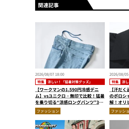
関連記事
2026/08/07 18:00
2026/08/05
特集
涼しい！「猛暑対策グッズ」
特集
涼し
【ワークマンの1,590円冷感デニ
【汗だく
ム】vsユニクロ・無印で比較！猛暑
のポロシ
を乗り切る“涼感ロングパンツ”3選
解！オリ
を徹底解剖。接触冷感から綿100%
秀。酷暑
ファッション
ファッシ
まで決定版
ウエアの