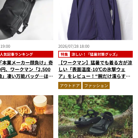
 19:00
2026/07/28 18:00
人気記事ランキング
特集
涼しい！「猛暑対策グッズ」
「本業メーカー顔負け」奇
【ワークマン】猛暑でも着る方が涼
90円、ワークマン「2,500
しい「表面温度-10℃の氷撃ウェ
級」凄い万能バッグ…ほか
ア」をレビュー！“腕だけ濡らすの
クの人気記事ランキングベ
が正解”の気化冷却機能が凄い
アウトドア
ファッション
2026年6月版）