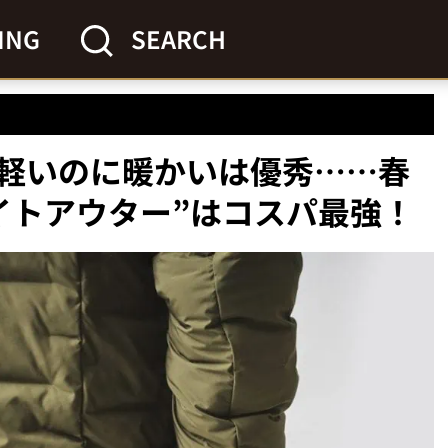
ING
SEARCH
軽いのに暖かいは優秀……春
イトアウター”はコスパ最強！