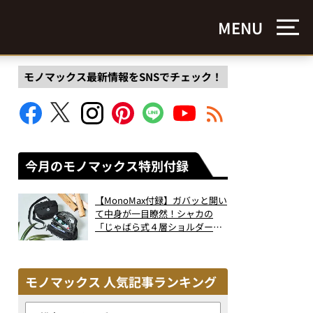
MENU
モノマックス最新情報をSNSでチェック！
今月のモノマックス特別付録
【MonoMax付録】ガバッと開い
て中身が一目瞭然！シャカの
「じゃばら式４層ショルダーバ
ッグ」は、出し入れのしやすさ
も過去最高レベルだった！
モノマックス 人気記事ランキング