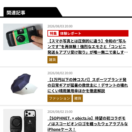
関連記事
2026/08/03 20:00
特集
体験レポート
【スマホ写真とは圧倒的に違う】令和の“写ル
ンです”を再体験！強烈なエモさと「コンビニ
発送＆アプリ受け取り」が唯一無二で楽しすぎ
た
雑貨
2026/08/02 20:00
【1万円以下の神コスパ】スポーツブランド発
の日常ギアが猛暑の救世主に！デサントの壊れ
にくい晴雨兼用傘ほかを徹底解説
ファッション
雑貨
2026/08/02 15:00
【SOPHNET. × objcts.io】待望の初コラボモ
ノはスコーピオンロゴを纏ったウェアラブルな
iPhoneケース！