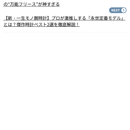
の“万能フリース”が神すぎる
N
【新・一生モノ腕時計】プロが激推しする「永世定番モデル」
とは？傑作時計ベスト2選を徹底解説！