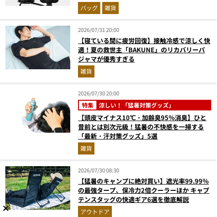
バッグ
雑貨
2026/07/31 20:00
【寝ている間に疲労回復】接触冷感で涼しく快
適！夏の救世主「BAKUNE」のリカバリーパ
ジャマが優秀すぎる
雑貨
2026/07/30 20:00
特集
涼しい！「猛暑対策グッズ」
【頭皮マイナス10℃・加齢臭95％消臭】ひと
昔前とは別次元級！猛暑の不快感を一掃する
「最新・汗対策グッズ」5選
雑貨
2026/07/30 08:30
【猛暑のキャンプに絶対買い】遮光率99.99％
の最強タープ、保冷力2倍クーラーほか キャプ
テンスタッグの快適ギア6選を徹底解説
アウトドア