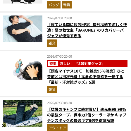
バッグ
雑貨
2026/07/31 20:00
【寝ている間に疲労回復】接触冷感で涼しく快
適！夏の救世主「BAKUNE」のリカバリーパ
ジャマが優秀すぎる
雑貨
2026/07/30 20:00
特集
涼しい！「猛暑対策グッズ」
【頭皮マイナス10℃・加齢臭95％消臭】ひと
昔前とは別次元級！猛暑の不快感を一掃する
「最新・汗対策グッズ」5選
雑貨
2026/07/30 08:30
【猛暑のキャンプに絶対買い】遮光率99.99％
の最強タープ、保冷力2倍クーラーほか キャプ
テンスタッグの快適ギア6選を徹底解説
アウトドア