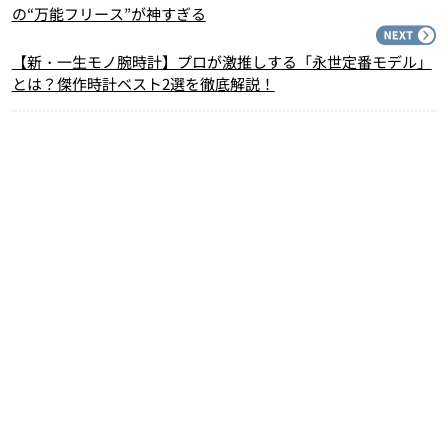
の“万能フリース”が神すぎる
N
【新・一生モノ腕時計】プロが激推しする「永世定番モデル」
とは？傑作時計ベスト2選を徹底解説！