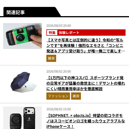
関連記事
2026/08/03 20:00
特集
体験レポート
【スマホ写真とは圧倒的に違う】令和の“写ル
ンです”を再体験！強烈なエモさと「コンビニ
発送＆アプリ受け取り」が唯一無二で楽しすぎ
た
雑貨
2026/08/02 20:00
【1万円以下の神コスパ】スポーツブランド発
の日常ギアが猛暑の救世主に！デサントの壊れ
にくい晴雨兼用傘ほかを徹底解説
ファッション
雑貨
2026/08/02 15:00
【SOPHNET. × objcts.io】待望の初コラボモ
ノはスコーピオンロゴを纏ったウェアラブルな
iPhoneケース！