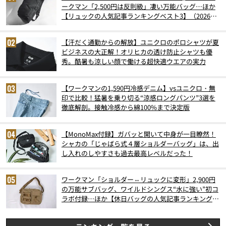
ークマン「2,500円は反則級」凄い万能バッグ…ほか
【リュックの人気記事ランキングベスト3】（2026年
6月版）
【汗だく通勤からの解放】ユニクロのポロシャツが夏
ビジネスの大正解！オリヒカの透け防止シャツも優
秀。酷暑も涼しい顔で働ける超快適ウエアの実力
【ワークマンの1,590円冷感デニム】vsユニクロ・無
印で比較！猛暑を乗り切る“涼感ロングパンツ”3選を
徹底解剖。接触冷感から綿100%まで決定版
【MonoMax付録】ガバッと開いて中身が一目瞭然！
シャカの「じゃばら式４層ショルダーバッグ」は、出
し入れのしやすさも過去最高レベルだった！
ワークマン「ショルダー⇔リュックに変形」2,900円
の万能サブバッグ、ワイルドシングス“水に強い”初コ
ラボ付録…ほか【休日バッグの人気記事ランキングベ
スト3】（2026年6月版）