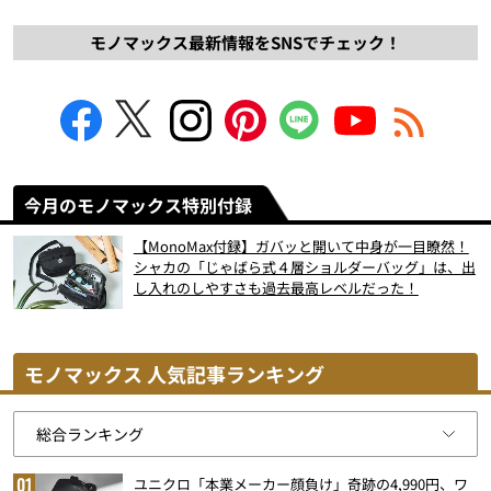
モノマックス最新情報をSNSでチェック！
今月のモノマックス特別付録
【MonoMax付録】ガバッと開いて中身が一目瞭然！
シャカの「じゃばら式４層ショルダーバッグ」は、出
し入れのしやすさも過去最高レベルだった！
モノマックス 人気記事ランキング
ユニクロ「本業メーカー顔負け」奇跡の4,990円、ワ