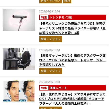
家電・デジモノ
雑貨
2026/06/18 15:00
特集
トレンドモノ3選
【発毛クリニックの治療法が自宅で!?】美容ジ
ャーナリスト絶賛の最新ドライヤーが凄い「夏
の頭皮を救うヘア家電」3選
家電・デジモノ
2026/06/16 19:00
【座るマッサージガン】梅雨のデスクワーク疲
れに！MYTREXの新発想シートマッサージャー
を深堀りしてみた
家電・デジモノ
2026/06/06 19:00
特集
体験レポート
【脱・疲れたおじさん】スマホ片手にながらで
OK！プロと初心者が挑む“美顔器”ビフォーア
フター／『大人の価値向上研究所』