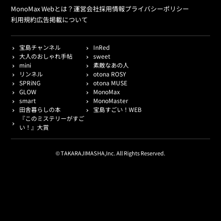
MonoMax Webとは？
運営会社
採用情報
プライバシーポリシー
利用規約
広告掲載について
宝島チャンネル
InRed
大人のおしゃれ手帖
sweet
mini
素敵なあの人
リンネル
otona ROSY
SPRiNG
otona MUSE
GLOW
MonoMax
smart
MonoMaster
田舎暮らしの本
宝島すごい！WEB
『このミステリーがすご
い！』大賞
© TAKARAJIMASHA,Inc. All Rights Reserved.