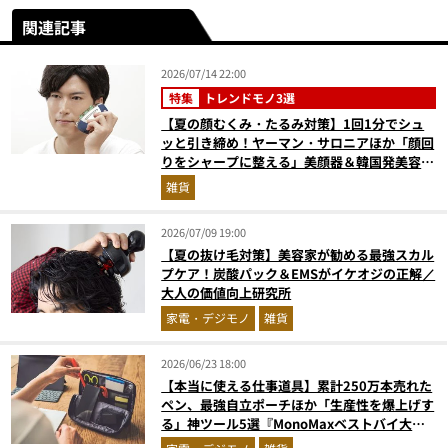
関連記事
2026/07/14 22:00
特集
トレンドモノ3選
【夏の顔むくみ・たるみ対策】1回1分でシュ
ッと引き締め！ヤーマン・サロニアほか「顔回
りをシャープに整える」美顔器＆韓国発美容医
療をプロが解説
雑貨
2026/07/09 19:00
【夏の抜け毛対策】美容家が勧める最強スカル
プケア！炭酸パック＆EMSがイケオジの正解／
大人の価値向上研究所
家電・デジモノ
雑貨
2026/06/23 18:00
【本当に使える仕事道具】累計250万本売れた
ペン、最強自立ポーチほか「生産性を爆上げす
る」神ツール5選『MonoMaxベストバイ大
賞』