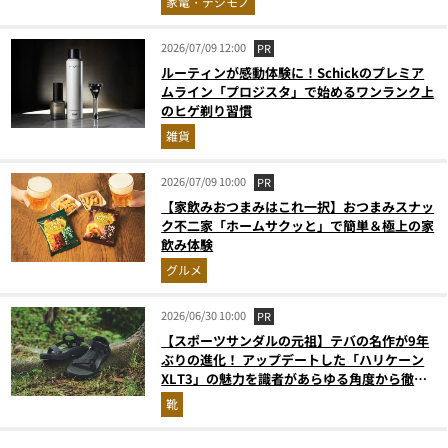
家電・デジモノ
2026/07/09 12:00
PR
ルーティンが感動体験に！Schickのプレミア
ムライン「プロジスタ」で始めるワンランク上
のヒゲ剃り習慣
雑貨
2026/07/09 10:00
PR
【家飲みおつまみはこれ一択】おつまみスナッ
ク不二家「ホームサクッと」で簡単＆極上の家
飲み体験
グルメ
2026/06/30 10:00
PR
【スポーツサンダルの元祖】テバの名作が9年
ぶりの進化！ アップデートした「ハリケーン
XLT3」の魅力を識者があらゆる角度から徹底
解説！
靴