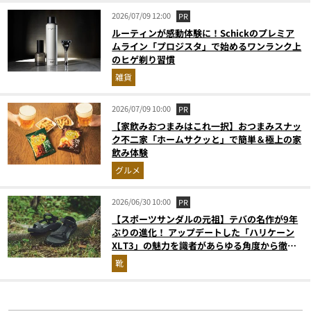
2026/07/09 12:00
PR
ルーティンが感動体験に！Schickのプレミア
ムライン「プロジスタ」で始めるワンランク上
のヒゲ剃り習慣
雑貨
2026/07/09 10:00
PR
【家飲みおつまみはこれ一択】おつまみスナッ
ク不二家「ホームサクッと」で簡単＆極上の家
飲み体験
グルメ
2026/06/30 10:00
PR
【スポーツサンダルの元祖】テバの名作が9年
ぶりの進化！ アップデートした「ハリケーン
XLT3」の魅力を識者があらゆる角度から徹底
解説！
靴