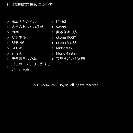
利用規約
広告掲載について
宝島チャンネル
InRed
大人のおしゃれ手帖
sweet
mini
素敵なあの人
リンネル
otona ROSY
SPRiNG
otona MUSE
GLOW
MonoMax
smart
MonoMaster
田舎暮らしの本
宝島すごい！WEB
『このミステリーがすご
い！』大賞
© TAKARAJIMASHA,Inc. All Rights Reserved.