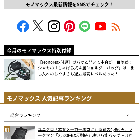
モノマックス最新情報をSNSでチェック！
今月のモノマックス特別付録
【MonoMax付録】ガバッと開いて中身が一目瞭然！
シャカの「じゃばら式４層ショルダーバッグ」は、出
し入れのしやすさも過去最高レベルだった！
モノマックス 人気記事ランキング
ユニクロ「本業メーカー顔負け」奇跡の4,990円、ワ
ークマン「2,500円は反則級」凄い万能バッグ…ほか