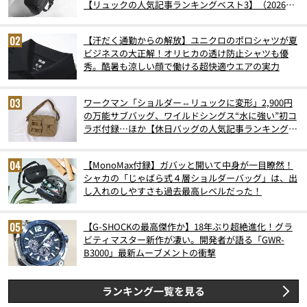
【リュックの人気記事ランキングベスト3】（2026年
6月版）
【汗だく通勤からの解放】ユニクロのポロシャツが夏
ビジネスの大正解！オリヒカの透け防止シャツも優
秀。酷暑も涼しい顔で働ける超快適ウエアの実力
ワークマン「ショルダー⇔リュックに変形」2,900円
の万能サブバッグ、ワイルドシングス“水に強い”初コ
ラボ付録…ほか【休日バッグの人気記事ランキングベ
スト3】（2026年6月版）
【MonoMax付録】ガバッと開いて中身が一目瞭然！
シャカの「じゃばら式４層ショルダーバッグ」は、出
し入れのしやすさも過去最高レベルだった！
【G-SHOCKの最高傑作か】18年ぶり超絶進化！グラ
ビティマスター新作が凄い。開発者が語る「GWR-
B3000」最新ムーブメントの衝撃
ランキング一覧を見る