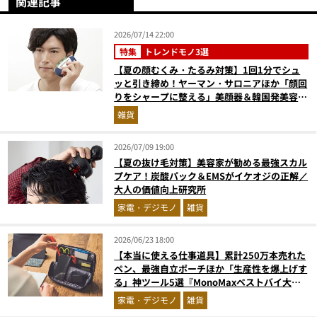
関連記事
2026/07/14 22:00
特集
トレンドモノ3選
【夏の顔むくみ・たるみ対策】1回1分でシュ
ッと引き締め！ヤーマン・サロニアほか「顔回
りをシャープに整える」美顔器＆韓国発美容医
療をプロが解説
雑貨
2026/07/09 19:00
【夏の抜け毛対策】美容家が勧める最強スカル
プケア！炭酸パック＆EMSがイケオジの正解／
大人の価値向上研究所
家電・デジモノ
雑貨
2026/06/23 18:00
【本当に使える仕事道具】累計250万本売れた
ペン、最強自立ポーチほか「生産性を爆上げす
る」神ツール5選『MonoMaxベストバイ大
賞』
家電・デジモノ
雑貨