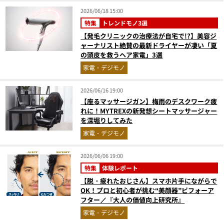
2026/06/18 15:00
特集
トレンドモノ3選
【発毛クリニックの治療法が自宅で!?】美容ジ
ャーナリスト絶賛の最新ドライヤーが凄い「夏
の頭皮を救うヘア家電」3選
家電・デジモノ
2026/06/16 19:00
【座るマッサージガン】梅雨のデスクワーク疲
れに！MYTREXの新発想シートマッサージャー
を深堀りしてみた
家電・デジモノ
2026/06/06 19:00
特集
体験レポート
【脱・疲れたおじさん】スマホ片手にながらで
OK！プロと初心者が挑む“美顔器”ビフォーア
フター／『大人の価値向上研究所』
家電・デジモノ