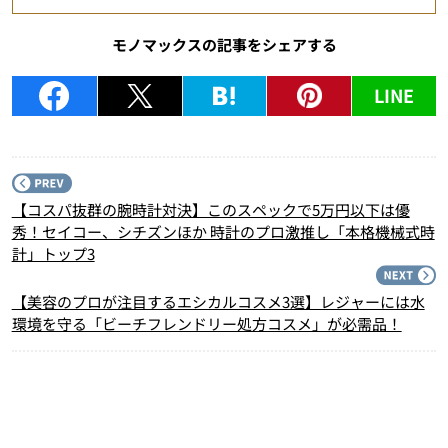
モノマックスの記事をシェアする
LINE
P
【コスパ抜群の腕時計対決】このスペックで5万円以下は優
秀！セイコー、シチズンほか 時計のプロ激推し「本格機械式時
計」トップ3
N
【美容のプロが注目するエシカルコスメ3選】レジャーには水
環境を守る「ビーチフレンドリー処方コスメ」が必需品！