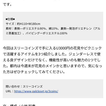
です。
■仕様■
サイズ：約H110×W180cm
素材：表側―ポリエステル90％、綿10％、裏側―発泡ポリエチレン（アル
ミ蒸着加工）、パイピングーポリエステル100％
今回はスリーコインズで手に入るU3000円の花見やピクニック
で活躍するアイテムを3つ紹介しました。ジェンダーレスで使
える良デザインだけでなく、機能性が高いのも魅力の1つでし
た。都内は今週末が花見のメインかと思いますので、気になっ
た方はぜひチェックしてみてください。
問い合わせ：スリーコインズ
URL：
https://www.palcloset.jp/3coins/
文・構成／小林 知典