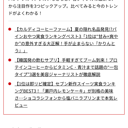
から注目作を3つピックアップ。比べてみると今のトレン
ドがよくわかる！
【カルディコーヒーファーム】夏の隠れ名品発見!?パ
インおやつ実食ランキングベスト3「1位は“甘み×爽や
か”の意外すぎる大正解！手が止まらない『かりんと
う』」
【韓国発の飲むサプリ】手軽すぎてブーム到来！プロ
テインコーヒーからビタミンC・青汁まで話題の“一包
タイプ”3選を美容ジャーナリストが徹底解説
【1位は即リピ確定】セブン新作スイーツ実食ランキ
ングBEST3！「瀬戸内レモンケーキ」が別格の美味
さ…ショコラシフォンから塩バニラプリンまで本気レ
ビュー