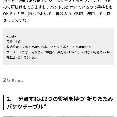
持ち方も2通りあります。ショルダーストラップがついている
ので肩掛けもできますし、ハンドルが付いているので手持ちも
OKです！車に積んでおいて、普段の買い物時に使用しても良
さそうですね。
■仕様■
容量：約7L
収納目安：＜缶＞350ml×9本、＜ペットボトル＞500ml×6本
サイズ：＜外寸＞約高さ26.9×幅29×奥行き21.9cm、＜内寸＞約高さ22.6×
幅21.1×奥行き14.1cm
2/
3
Pages
2. 分離すれば2つの役割を持つ“折りたたみ
バケツテーブル”