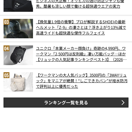
ビジネスの大正解！オリヒカの透け防止シャツも優
秀。酷暑も涼しい顔で働ける超快適ウエアの実力
【換気量1.9倍の衝撃】プロが解説するSHOEIの最新
ヘルメット「Z-9」の凄さとは？浮き上がり13%減で
高速ライドも超快適な傑作フルフェイス
ユニクロ「本業メーカー顔負け」奇跡の4,990円、ワ
ークマン「2,500円は反則級」凄い万能バッグ…ほか
【リュックの人気記事ランキングベスト3】（2026年
6月版）
【ワークマンの大人気バッグ】3500円の「3WAYリュ
ック」をマニアが絶賛！“しごできカバン”が撥水防汚
で評判以上に優秀だった
ランキング一覧を見る