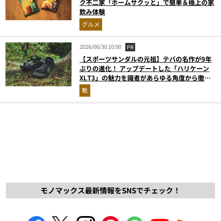
ク不二家「ホームサクッと」で簡単＆極上の家
飲み体験
グルメ
2026/06/30 10:00
PR
【スポーツサンダルの元祖】テバの名作が9年
ぶりの進化！ アップデートした「ハリケーン
XLT3」の魅力を識者があらゆる角度から徹底
解説！
靴
モノマックス最新情報をSNSでチェック！