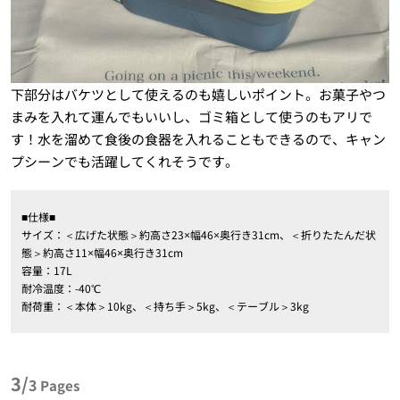
下部分はバケツとして使えるのも嬉しいポイント。お菓子やつ
まみを入れて運んでもいいし、ゴミ箱として使うのもアリで
す！水を溜めて食後の食器を入れることもできるので、キャン
プシーンでも活躍してくれそうです。
■仕様■
サイズ：＜広げた状態＞約高さ23×幅46×奥行き31cm、＜折りたたんだ状
態＞約高さ11×幅46×奥行き31cm
容量：17L
耐冷温度：-40℃
耐荷重：＜本体＞10kg、＜持ち手＞5kg、＜テーブル＞3kg
3/
3
Pages