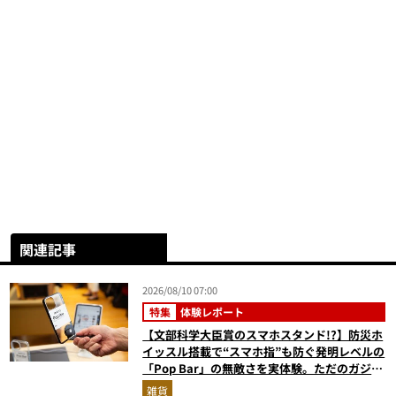
関連記事
2026/08/10 07:00
特集
体験レポート
【文部科学大臣賞のスマホスタンド!?】防災ホ
イッスル搭載で“スマホ指”も防ぐ発明レベルの
「Pop Bar」の無敵さを実体験。ただのガジェ
ットじゃない！
雑貨