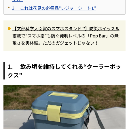
3. これは花見の必需品“レジャーシート L”
【文部科学大臣賞のスマホスタンド!?】防災ホイッスル
搭載で“スマホ指”も防ぐ発明レベルの「Pop Bar」の無
敵さを実体験。ただのガジェットじゃない！
1. 飲み頃を維持してくれる“クーラーボッ
クス”