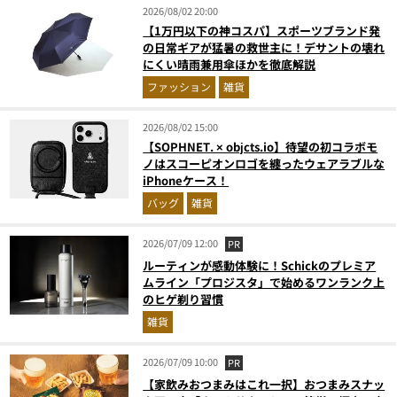
2026/08/02 20:00
【1万円以下の神コスパ】スポーツブランド発
の日常ギアが猛暑の救世主に！デサントの壊れ
にくい晴雨兼用傘ほかを徹底解説
ファッション
雑貨
2026/08/02 15:00
【SOPHNET. × objcts.io】待望の初コラボモ
ノはスコーピオンロゴを纏ったウェアラブルな
iPhoneケース！
バッグ
雑貨
2026/07/09 12:00
PR
ルーティンが感動体験に！Schickのプレミア
ムライン「プロジスタ」で始めるワンランク上
のヒゲ剃り習慣
雑貨
2026/07/09 10:00
PR
【家飲みおつまみはこれ一択】おつまみスナッ