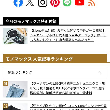
今月のモノマックス特別付録
【MonoMax付録】ガバッと開いて中身が一目瞭然！
シャカの「じゃばら式４層ショルダーバッグ」は、出
し入れのしやすさも過去最高レベルだった！
モノマックス 人気記事ランキング
【ワークマンの1,590円冷感デニム】vsユニクロ・無
印で比較！猛暑を乗り切る“涼感ロングパンツ”3選を
徹底解剖。接触冷感から綿100%まで決定版
【汗だく通勤からの解放】ユニクロのポロシャツが夏