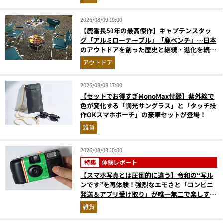
2026/08/09 19:00
【鹿番長50年の最高傑作】キャプテンスタッ
グ「アルミローテーブル」「鹿ベンチ」…日本
のアウトドアを創った歴史と継続・進化を続け
る定番神ギア11選
アウトドア
2026/08/08 17:00
【セットでお得すぎMonoMax付録】紫外線で
色が変化する「調光サングラス」と「タッチ操
作OKスマホポーチ」の豪華セットが登場！
雑貨
2026/08/03 20:00
特集
体験レポート
【スマホ写真とは圧倒的に違う】令和の“写ル
ンです”を再体験！強烈なエモさと「コンビニ
発送＆アプリ受け取り」が唯一無二で楽しすぎ
た
雑貨