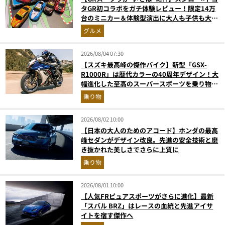
タGR初コラボをガチ体験レビュー！限定14万
台のミニカー＆体験型演出に大人も子供も大興
奮間違いなし
グルメ
2026/08/04 07:30
【スズキ最高峰の傑作バイク】新型「GSX-
R1000R」は歴代カラーの40周年デザイン！大
幅進化した至高のスーパースポーツを乗り物ラ
イターが解説
乗り物
2026/08/02 10:00
【日本の大人のためのアコード】ホンダの最高
峰セダンがデザイン改良。先進の安全技術と磨
き抜かれた美しさでさらに上質に
乗り物
2026/08/01 10:00
【人気FRピュアスポーツがさらに進化】最新
「スバル BRZ」はレースの血統と先進アイサ
イトを宿す傑作へ