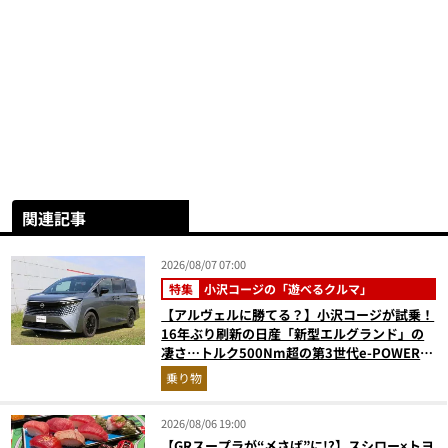
関連記事
2026/08/07 07:00
特集
小沢コージの「遊べるクルマ」
【アルヴェルに勝てる？】小沢コージが試乗！
16年ぶり刷新の日産「新型エルグランド」の
凄さ…トルク500Nm超の第3世代e-POWER＆
和の格調高きデザインを徹底チェック
乗り物
2026/08/06 19:00
【GRスープラが“〆さば”に!?】スシロー×トヨ