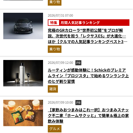
乗り物
2026/07/31 07:00
特集
月間人気記事ランキング
究極のGRカローラ“世界初公開”をプロが解
説、次世代を担う「レクサスES」が大進化…
ほか【クルマの人気記事ランキングベスト3】
（2026年6月版）
乗り物
2026/07/09 12:00
PR
ルーティンが感動体験に！Schickのプレミア
ムライン「プロジスタ」で始めるワンランク上
のヒゲ剃り習慣
雑貨
2026/07/09 10:00
PR
【家飲みおつまみはこれ一択】おつまみスナッ
ク不二家「ホームサクッと」で簡単＆極上の家
飲み体験
グルメ