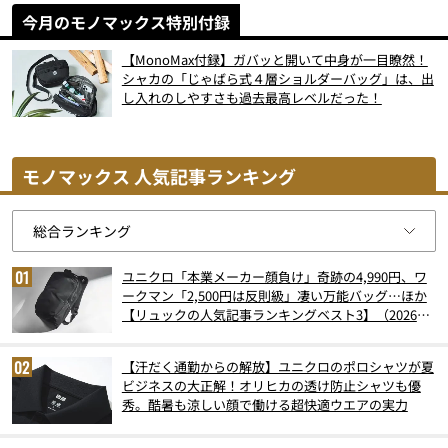
今月のモノマックス特別付録
【MonoMax付録】ガバッと開いて中身が一目瞭然！
シャカの「じゃばら式４層ショルダーバッグ」は、出
し入れのしやすさも過去最高レベルだった！
モノマックス 人気記事ランキング
ユニクロ「本業メーカー顔負け」奇跡の4,990円、ワ
ークマン「2,500円は反則級」凄い万能バッグ…ほか
【リュックの人気記事ランキングベスト3】（2026年
6月版）
【汗だく通勤からの解放】ユニクロのポロシャツが夏
ビジネスの大正解！オリヒカの透け防止シャツも優
秀。酷暑も涼しい顔で働ける超快適ウエアの実力