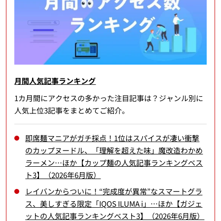
月間人気記事ランキング
1カ月間にアクセスの多かった注目記事は？ジャンル別に
人気上位3記事をまとめてご紹介。
即席麺マニアがガチ採点！1位はスパイスが凄い衝撃
のカップヌードル、「理解を超えた味」魔改造わかめ
ラーメン…ほか【カップ麺の人気記事ランキングベス
ト3】（2026年6月版）
レイバンからついに！“完成度が異常”なスマートグラ
ス、美しすぎる限定「IQOS ILUMA i」…ほか【ガジェ
ットの人気記事ランキングベスト3】（2026年6月版）