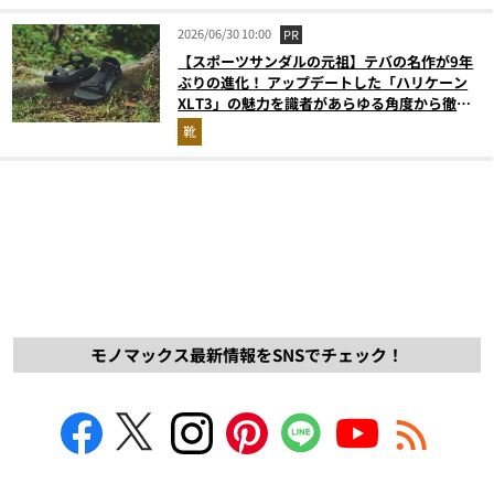
2026/06/30 10:00
PR
【スポーツサンダルの元祖】テバの名作が9年
ぶりの進化！ アップデートした「ハリケーン
XLT3」の魅力を識者があらゆる角度から徹底
解説！
靴
モノマックス最新情報をSNSでチェック！