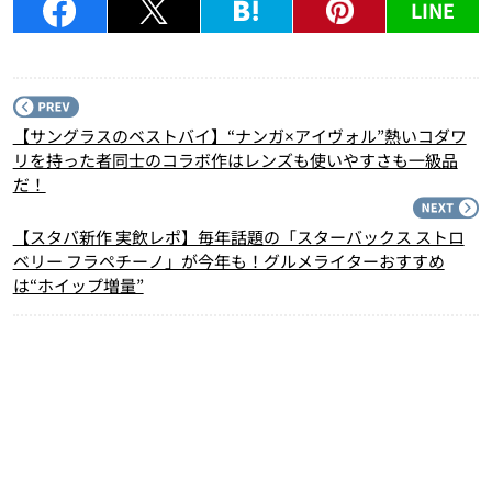
LINE
P
【サングラスのベストバイ】“ナンガ×アイヴォル”熱いコダワ
リを持った者同士のコラボ作はレンズも使いやすさも一級品
だ！
N
【スタバ新作 実飲レポ】毎年話題の「スターバックス ストロ
ベリー フラペチーノ」が今年も！グルメライターおすすめ
は“ホイップ増量”