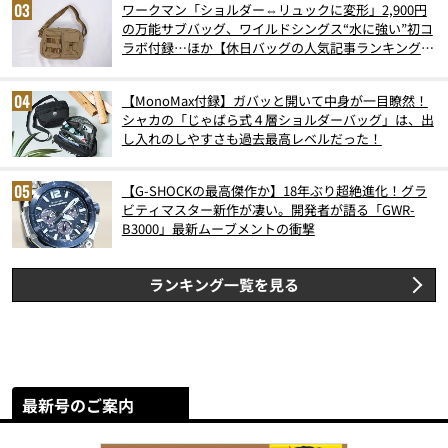
ワークマン「ショルダー⇔リュックに変形」2,900円
の万能サブバッグ、ワイルドシングス“水に強い”初コ
ラボ付録…ほか【休日バッグの人気記事ランキングベ
スト3】（2026年6月版）
【MonoMax付録】ガバッと開いて中身が一目瞭然！
シャカの「じゃばら式４層ショルダーバッグ」は、出
し入れのしやすさも過去最高レベルだった！
【G-SHOCKの最高傑作か】18年ぶり超絶進化！グラ
ビティマスター新作が凄い。開発者が語る「GWR-
B3000」最新ムーブメントの衝撃
ランキング一覧を見る
最新号のご案内