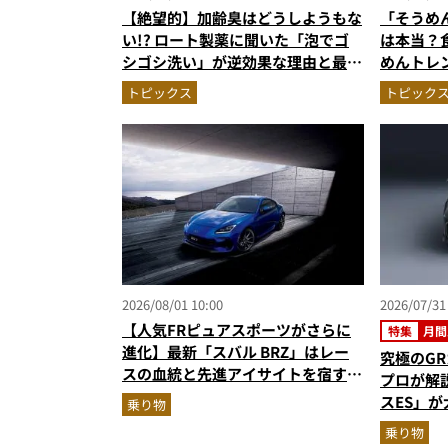
【絶望的】加齢臭はどうしようもな
「そうめ
い!? ロート製薬に聞いた「泡でゴ
は本当？
シゴシ洗い」が逆効果な理由と最強
めんトレ
のニオイ対策
の“夏バテ
トピックス
トピック
2026/08/01 10:00
2026/07/31
【人気FRピュアスポーツがさらに
特集
月間
進化】最新「スバル BRZ」はレー
究極のG
スの血統と先進アイサイトを宿す傑
プロが解
作へ
スES」
乗り物
人気記事
乗り物
（2026