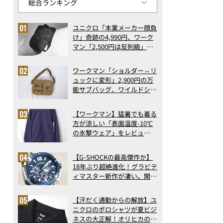
ユニクロ「本業メーカー顔負
け」奇跡の4,990円、ワーク
マン「2,500円は反則級」凄
い万能バッグ…ほか【リュッ
クの人気記事ランキングベス
ワークマン「ショルダー⇔リ
ト3】（2026年6月版）
ュックに変形」2,900円の万
能サブバッグ、ワイルドシン
グス“水に強い”初コラボ付
録…ほか【休日バッグの人気
【ワークマン】猛暑でも着る
記事ランキングベスト3】
方が涼しい「表面温度-10℃
（2026年6月版）
の氷撃ウェア」をレビュ
ー！“腕だけ濡らすのが正
解”の気化冷却機能が凄い
【G-SHOCKの最高傑作か】
18年ぶり超絶進化！グラビテ
ィマスター新作が凄い。開発
者が語る「GWR-B3000」最
新ムーブメントの衝撃
【汗だく通勤からの解放】ユ
ニクロのポロシャツが夏ビジ
ネスの大正解！オリヒカの透