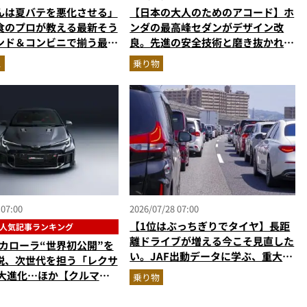
んは夏バテを悪化させる」
【日本の大人のためのアコード】ホ
食のプロが教える最新そう
ンダの最高峰セダンがデザイン改
ンド＆コンビニで揃う最強
良。先進の安全技術と磨き抜かれた
撃退飯”
美しさでさらに上質に
ス
乗り物
 07:00
2026/07/28 07:00
【1位はぶっちぎりでタイヤ】長距
人気記事ランキング
離ドライブが増える今こそ見直した
Rカローラ“世界初公開”を
い。JAF出動データに学ぶ、重大ト
説、次世代を担う「レクサ
ラブル回避の「実は簡単な」セルフ
が大進化…ほか【クルマの
乗り物
メンテ術
ランキングベスト3】
年6月版）