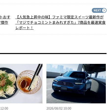
PREV
N
トおす
【人気急上昇中の味】ファミマ限定スイーツ最新作が
ア傑作
「マジでチョコミントまみれすぎた」7商品を最速実食
レポート！
 12:00
2026/08/02 10:00