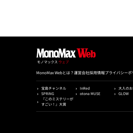
MonoMax Webとは？
運営会社
採用情報
プライバシーポ
宝島チャンネル
InRed
大人のお
SPRiNG
otona MUSE
GLOW
『このミステリーが
すごい！』大賞