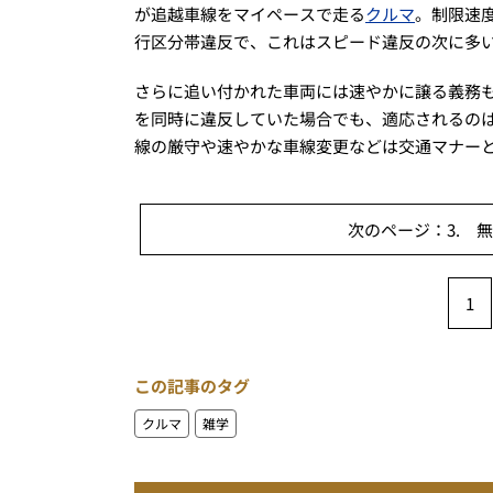
が追越車線をマイペースで走る
クルマ
。制限速
行区分帯違反で、これはスピード違反の次に多い
さらに追い付かれた車両には速やかに譲る義務
を同時に違反していた場合でも、適応されるの
線の厳守や速やかな車線変更などは交通マナー
次のページ：3. 
1
この記事のタグ
クルマ
雑学