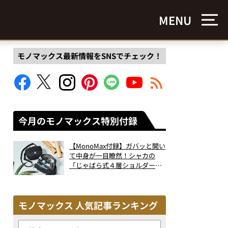
MENU
モノマックス最新情報をSNSでチェック！
今月のモノマックス特別付録
【MonoMax付録】ガバッと開い
て中身が一目瞭然！シャカの
「じゃばら式４層ショルダーバ
ッグ」は、出し入れのしやすさ
も過去最高レベルだった！
モノマックス 人気記事ランキング