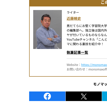
こ
ライター
近藤暁史
男だてらにお堅く学習院大
の編集部へ。独立後は国内
ヤが付いているものならなん
YouTubeチャンネル「
マに関わる裏技を紹介中！
執筆記事一覧
Website：
https://monomax.
お問い合わせ：monomaxofficia
モノマ