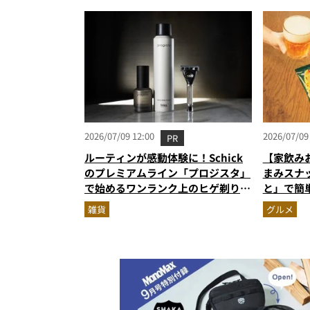
2026/07/09 12:00
2026/07/09
PR
ルーティンが感動体験に！Schick
【家飲み
のプレミアムライン「プロジスタ」
まみスナ
で始めるワンランク上のヒゲ剃り習
と」で簡
慣
雑貨
グルメ