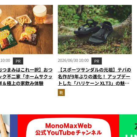
 10:00
2026/06/30 10:00
PR
PR
おつまみはこれ一択】おつ
【スポーツサンダルの元祖】テバの
ック不二家「ホームサクッ
名作が9年ぶりの進化！ アップデー
単＆極上の家飲み体験
トした「ハリケーン XLT3」の魅力
を識者があらゆる角度から徹底解
靴
説！