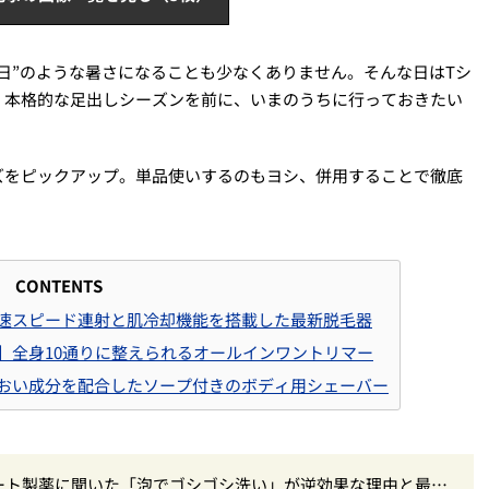
日”のような暑さになることも少なくありません。そんな日はTシ
、本格的な足出しシーズンを前に、いまのうちに行っておきたい
ズをピックアップ。単品使いするのもヨシ、併用することで徹底
CONTENTS
ン】高速スピード連射と肌冷却機能を搭載した最新脱毛器
プス】全身10通りに整えられるオールインワントリマー
】うるおい成分を配合したソープ付きのボディ用シェーバー
ロート製薬に聞いた「泡でゴシゴシ洗い」が逆効果な理由と最強