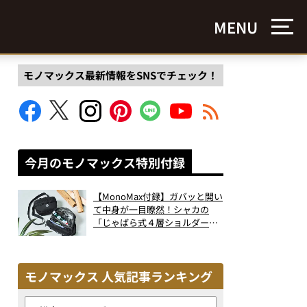
MENU
モノマックス最新情報をSNSでチェック！
今月のモノマックス特別付録
【MonoMax付録】ガバッと開い
て中身が一目瞭然！シャカの
「じゃばら式４層ショルダーバ
ッグ」は、出し入れのしやすさ
も過去最高レベルだった！
モノマックス 人気記事ランキング