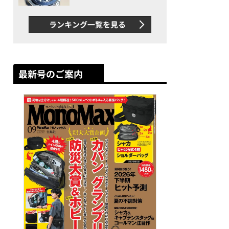
者が語る「GWR-B3000」最
新ムーブメントの衝撃
ランキング一覧を見る
最新号のご案内