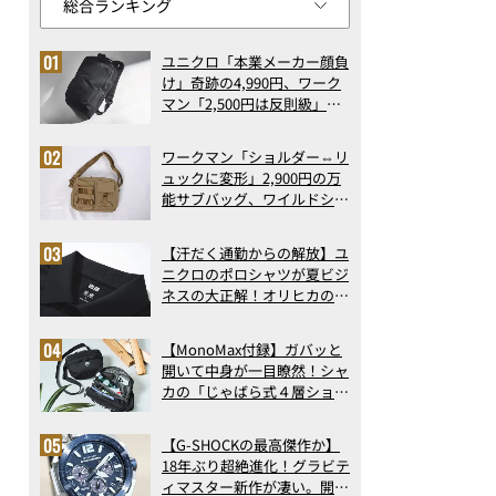
ユニクロ「本業メーカー顔負
け」奇跡の4,990円、ワーク
マン「2,500円は反則級」凄
い万能バッグ…ほか【リュッ
クの人気記事ランキングベス
ワークマン「ショルダー⇔リ
ト3】（2026年6月版）
ュックに変形」2,900円の万
能サブバッグ、ワイルドシン
グス“水に強い”初コラボ付
録…ほか【休日バッグの人気
【汗だく通勤からの解放】ユ
記事ランキングベスト3】
ニクロのポロシャツが夏ビジ
（2026年6月版）
ネスの大正解！オリヒカの透
け防止シャツも優秀。酷暑も
涼しい顔で働ける超快適ウエ
【MonoMax付録】ガバッと
アの実力
開いて中身が一目瞭然！シャ
カの「じゃばら式４層ショル
ダーバッグ」は、出し入れの
しやすさも過去最高レベルだ
【G-SHOCKの最高傑作か】
った！
18年ぶり超絶進化！グラビテ
ィマスター新作が凄い。開発