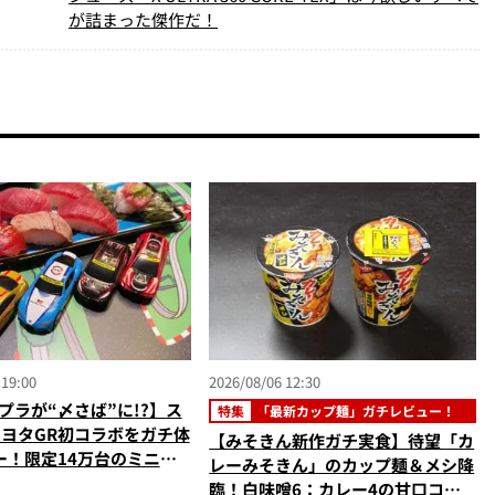
が詰まった傑作だ！
 19:00
2026/08/06 12:30
プラが“〆さば”に!?】ス
特集
「最新カップ麺」ガチレビュー！
トヨタGR初コラボをガチ体
【みそきん新作ガチ実食】待望「カ
ー！限定14万台のミニカ
レーみそきん」のカップ麺＆メシ降
型演出に大人も子供も大興
臨！白味噌6：カレー4の甘口コク