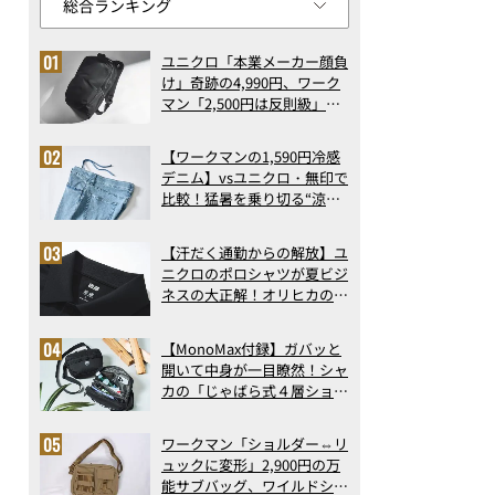
ユニクロ「本業メーカー顔負
け」奇跡の4,990円、ワーク
マン「2,500円は反則級」凄
い万能バッグ…ほか【リュッ
クの人気記事ランキングベス
【ワークマンの1,590円冷感
ト3】（2026年6月版）
デニム】vsユニクロ・無印で
比較！猛暑を乗り切る“涼感
ロングパンツ”3選を徹底解
剖。接触冷感から綿100%ま
【汗だく通勤からの解放】ユ
で決定版
ニクロのポロシャツが夏ビジ
ネスの大正解！オリヒカの透
け防止シャツも優秀。酷暑も
涼しい顔で働ける超快適ウエ
【MonoMax付録】ガバッと
アの実力
開いて中身が一目瞭然！シャ
カの「じゃばら式４層ショル
ダーバッグ」は、出し入れの
しやすさも過去最高レベルだ
ワークマン「ショルダー⇔リ
った！
ュックに変形」2,900円の万
能サブバッグ、ワイルドシン