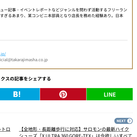
ビュー記事・イベントレポートなどジャンルを問わず活動するフリーラン
すぎるあまり、某コンビニ本部員となり店長を務めた経験あり。日本
jp/
l@takarajimasha.co.jp
ックスの記事をシェアする
LINE
PREV
N
レトロ
【全地形・長距離歩行に対応】サロモンの最新ハイク
シューズ「X ULTRA 360 GORE-TEX」は今欲しいすべて