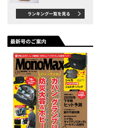
グス“水に強い”初コラボ付
録…ほか【休日バッグの人気
ランキング一覧を見る
記事ランキングベスト3】
（2026年6月版）
最新号のご案内