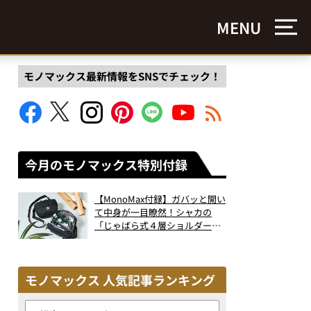
MENU
モノマックス最新情報をSNSでチェック！
今月のモノマックス特別付録
【MonoMax付録】ガバッと開い
て中身が一目瞭然！シャカの
「じゃばら式４層ショルダーバ
ッグ」は、出し入れのしやすさ
も過去最高レベルだった！
モノマックス 人気記事ランキング