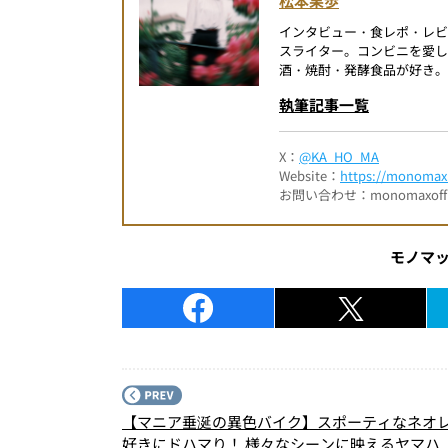
松本果歩
インタビュー・食レポ・レ
スライター。コンビニを愛し
酒・焼酎・発酵食品が好き。
執筆記事一覧
X：
@KA_HO_MA
Website：
https://monomax.
お問い合わせ：monomaxofficia
モノマ
【マニア垂涎の異色バイク】スポーティなネオ
好きにドハマり！ 様々なシーンに映えるヤマハ