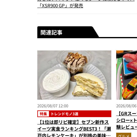
「XSR900 GP」が発売
関連記事
2026/08/07 12:00
2026/08/06
【GRスー
特集
トレンドモノ3選
シロー×
【1位は即リピ確定】セブン新作ス
験レビュ
イーツ実食ランキングBEST3！「瀬
ー＆体験
戸内レモンケーキ」が別格の美味
グルメ