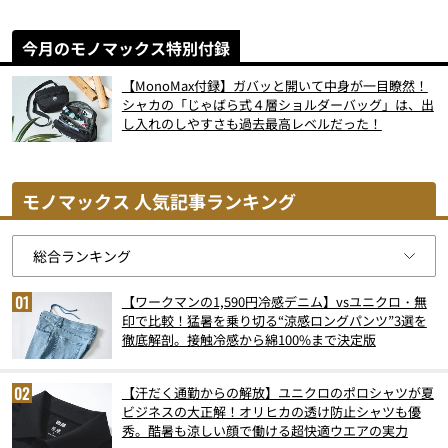
今月のモノマックス特別付録
【MonoMax付録】ガバッと開いて中身が一目瞭然！
シャカの「じゃばら式４層ショルダーバッグ」は、出
し入れのしやすさも過去最高レベルだった！
モノマックス 人気記事ランキング
【ワークマンの1,590円冷感デニム】vsユニクロ・無
印で比較！猛暑を乗り切る“涼感ロングパンツ”3選を
徹底解剖。接触冷感から綿100%まで決定版
【汗だく通勤からの解放】ユニクロのポロシャツが夏
ビジネスの大正解！オリヒカの透け防止シャツも優
秀。酷暑も涼しい顔で働ける超快適ウエアの実力