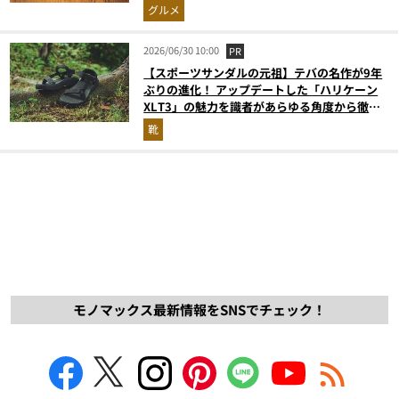
グルメ
2026/06/30 10:00
PR
【スポーツサンダルの元祖】テバの名作が9年
ぶりの進化！ アップデートした「ハリケーン
XLT3」の魅力を識者があらゆる角度から徹底
解説！
靴
モノマックス最新情報をSNSでチェック！