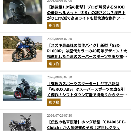
2026/08/06 07:00
【換気量1.9倍の衝撃】プロが解説するSHOEI
の最新ヘルメット「Z-9」の凄さとは？浮き上
がり13%減で高速ライドも超快適な傑作フル
フェイス
乗り物
2026/08/04 07:30
【スズキ最高峰の傑作バイク】新型「GSX-
R1000R」は歴代カラーの40周年デザイン！大
幅進化した至高のスーパースポーツを乗り物ラ
イターが解説
乗り物
2026/08/03 07:30
【究極のスポーツスクーター】ヤマハ新型
「AEROX ABS」はスーパースポーツの血を引
く傑作！シフトダウン可能で街乗りからツーリ
ングまで最強
乗り物
2026/07/29 07:30
【伝説の名車復活】ホンダ新型「CB400SF E-
Clutch」が人気爆発の予感！次世代クラッ