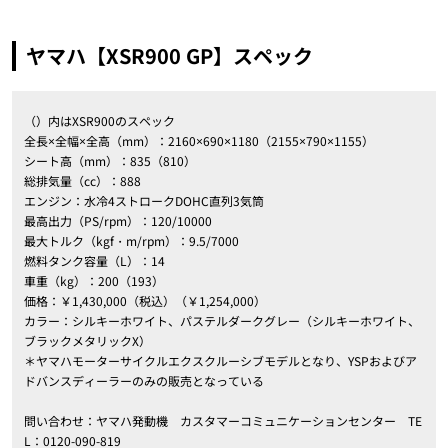
ヤマハ【XSR900 GP】スペック
（）内はXSR900のスペック
全長×全幅×全高（mm）：2160×690×1180（2155×790×1155）
シート高（mm）：835（810）
総排気量（cc）：888
エンジン：水冷4ストロークDOHC直列3気筒
最高出力（PS/rpm）：120/10000
最大トルク（kgf・m/rpm）：9.5/7000
燃料タンク容量（L）：14
車重（kg）：200（193）
価格：￥1,430,000（税込）（￥1,254,000）
カラー：シルキーホワイト、パステルダークグレー（シルキーホワイト、
ブラックメタリックX）
＊ヤマハモーターサイクルエクスクルーシブモデルとなり、YSPおよびア
ドバンスディーラーのみの販売となっている
問い合わせ：ヤマハ発動機 カスタマーコミュニケーションセンター TE
L：0120-090-819