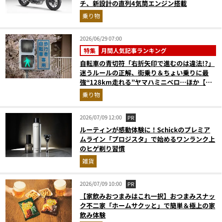
チ、新設計の直列4気筒エンジン搭載
乗り物
2026/06/29 07:00
特集
月間人気記事ランキング
自転車の青切符「右折矢印で進むのは違法!?」
迷うルールの正解、街乗り＆ちょい乗りに最
強“128km走れる”ヤマハミニベロ…ほか【自
転車の人気記事ランキングベスト3】（2026年
乗り物
5月版）
2026/07/09 12:00
PR
ルーティンが感動体験に！Schickのプレミア
ムライン「プロジスタ」で始めるワンランク上
のヒゲ剃り習慣
雑貨
2026/07/09 10:00
PR
【家飲みおつまみはこれ一択】おつまみスナッ
ク不二家「ホームサクッと」で簡単＆極上の家
飲み体験