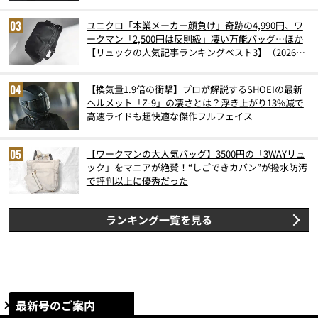
ユニクロ「本業メーカー顔負け」奇跡の4,990円、ワ
ークマン「2,500円は反則級」凄い万能バッグ…ほか
【リュックの人気記事ランキングベスト3】（2026年
6月版）
【換気量1.9倍の衝撃】プロが解説するSHOEIの最新
ヘルメット「Z-9」の凄さとは？浮き上がり13%減で
高速ライドも超快適な傑作フルフェイス
【ワークマンの大人気バッグ】3500円の「3WAYリュ
ック」をマニアが絶賛！“しごできカバン”が撥水防汚
で評判以上に優秀だった
ランキング一覧を見る
最新号のご案内