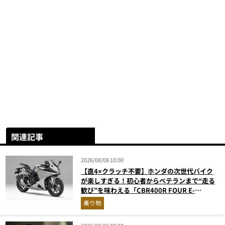
関連記事
2026/08/08 10:00
【直4×クラッチ不要】ホンダの次世代バイク
が楽しすぎる！初心者からベテランまで“走る
歓び”を味わえる「CBR400R FOUR E-
Clutch」を徹底解説
乗り物