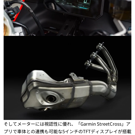
そしてメーターには視認性に優れ、「Garmin StreetCross」ア
プリで車体との連携も可能な5インチのTFTディスプレイが搭載