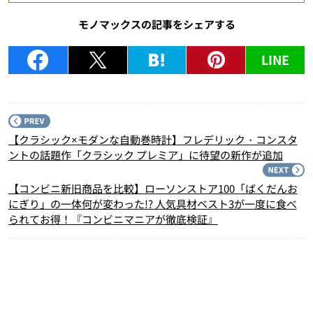
モノマックスの記事をシェアする
LINE
P
【クラシック×モダンな自動巻時計】フレデリック・コンスタ
ントの話題作「クラシック プレミア」に待望の新作が追加
N
【コンビニ新旧商品を比較】ローソンストア100「ばくだんお
にぎり」の一体何が変わった!? 人気具材ベスト3が一度に食べ
られてお得！『コンビニマニアが徹底検証』