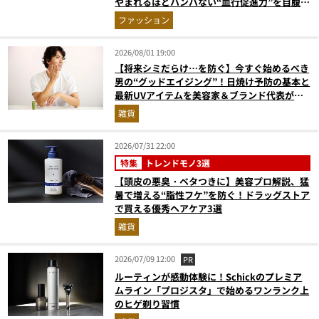
やまれるほどハンパない“血行促進力”を自腹レ
ビュー
ファッション
2026/08/01 19:00
【将来シミだらけ…を防ぐ】今すぐ始めるべき
男の“グッドエイジング”！日焼け予防の基本と
最新UVアイテムを美容家＆ブランド代表がプ
ロ目線で指南／大人の価値向上研究所
雑貨
2026/07/31 22:00
特集
トレンドモノ3選
【頭皮の悪臭・ベタつきに】美容プロ解説、猛
暑で増える“脂性フケ”を防ぐ！ドラッグストア
で買える優秀ヘアケア3選
雑貨
2026/07/09 12:00
PR
ルーティンが感動体験に！Schickのプレミア
ムライン「プロジスタ」で始めるワンランク上
のヒゲ剃り習慣