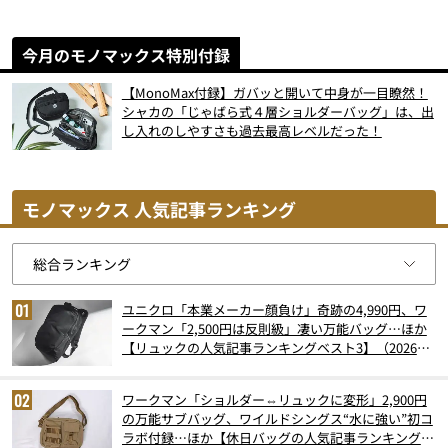
今月のモノマックス特別付録
【MonoMax付録】ガバッと開いて中身が一目瞭然！
シャカの「じゃばら式４層ショルダーバッグ」は、出
し入れのしやすさも過去最高レベルだった！
モノマックス 人気記事ランキング
ユニクロ「本業メーカー顔負け」奇跡の4,990円、ワ
ークマン「2,500円は反則級」凄い万能バッグ…ほか
【リュックの人気記事ランキングベスト3】（2026年
6月版）
ワークマン「ショルダー⇔リュックに変形」2,900円
の万能サブバッグ、ワイルドシングス“水に強い”初コ
ラボ付録…ほか【休日バッグの人気記事ランキングベ