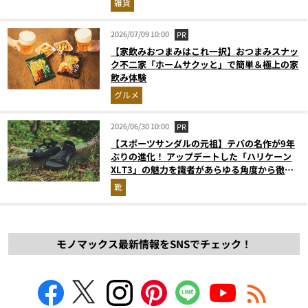
雑貨
2026/07/09 10:00
PR
【家飲みおつまみはこれ一択】おつまみスナッ
ク不二家「ホームサクッと」で簡単＆極上の家
飲み体験
グルメ
2026/06/30 10:00
PR
【スポーツサンダルの元祖】テバの名作が9年
ぶりの進化！ アップデートした「ハリケーン
XLT3」の魅力を識者があらゆる角度から徹底
解説！
靴
モノマックス最新情報をSNSでチェック！