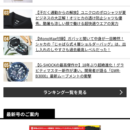
スト3】（2026年6月版）
【汗だく通勤からの解放】ユニクロのポロシャツが夏
ビジネスの大正解！オリヒカの透け防止シャツも優
秀。酷暑も涼しい顔で働ける超快適ウエアの実力
【MonoMax付録】ガバッと開いて中身が一目瞭然！
シャカの「じゃばら式４層ショルダーバッグ」は、出
し入れのしやすさも過去最高レベルだった！
【G-SHOCKの最高傑作か】18年ぶり超絶進化！グラ
ビティマスター新作が凄い。開発者が語る「GWR-
B3000」最新ムーブメントの衝撃
ランキング一覧を見る
最新号のご案内