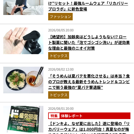
け”リセット！最強ルームウェア「リカバリー
プロラボ」に新色登場
ファッション
2026/08/05 20:00
【絶望的】加齢臭はどうしようもない!? ロー
ト製薬に聞いた「泡でゴシゴシ洗い」が逆効果
な理由と最強のニオイ対策
トピックス
2026/08/02 12:00
「そうめんは夏バテを悪化させる」は本当？食
のプロが教える最新そうめんトレンド＆コンビ
ニで揃う最強の“夏バテ撃退飯”
トピックス
2026/08/01 20:00
特集
体験レポート
【ドンキよ、なぜ夏に出した】遂に登場の「リ
カバリーウェア」は1,000円台！真夏なのが悔