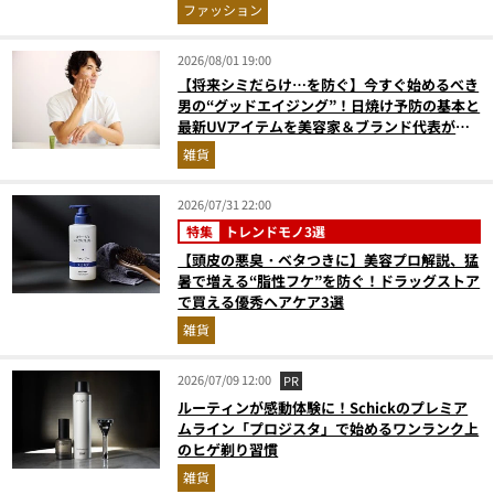
ビュー
ファッション
2026/08/01 19:00
【将来シミだらけ…を防ぐ】今すぐ始めるべき
男の“グッドエイジング”！日焼け予防の基本と
最新UVアイテムを美容家＆ブランド代表がプ
ロ目線で指南／大人の価値向上研究所
雑貨
2026/07/31 22:00
特集
トレンドモノ3選
【頭皮の悪臭・ベタつきに】美容プロ解説、猛
暑で増える“脂性フケ”を防ぐ！ドラッグストア
で買える優秀ヘアケア3選
雑貨
2026/07/09 12:00
PR
ルーティンが感動体験に！Schickのプレミア
ムライン「プロジスタ」で始めるワンランク上
のヒゲ剃り習慣
雑貨