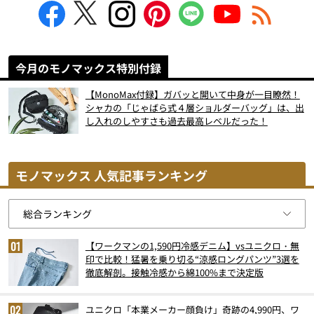
今月のモノマックス特別付録
【MonoMax付録】ガバッと開いて中身が一目瞭然！
シャカの「じゃばら式４層ショルダーバッグ」は、出
し入れのしやすさも過去最高レベルだった！
モノマックス 人気記事ランキング
【ワークマンの1,590円冷感デニム】vsユニクロ・無
印で比較！猛暑を乗り切る“涼感ロングパンツ”3選を
徹底解剖。接触冷感から綿100%まで決定版
ユニクロ「本業メーカー顔負け」奇跡の4,990円、ワ