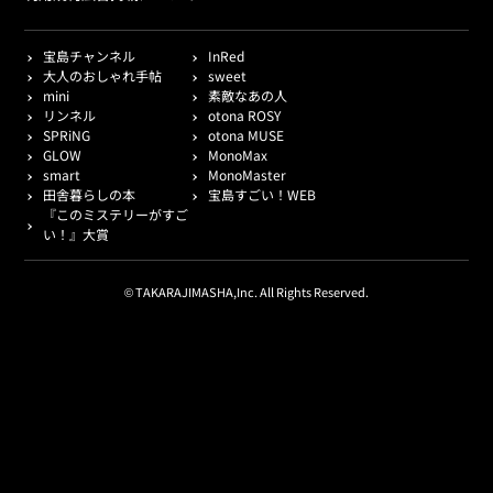
宝島チャンネル
InRed
大人のおしゃれ手帖
sweet
mini
素敵なあの人
リンネル
otona ROSY
SPRiNG
otona MUSE
GLOW
MonoMax
smart
MonoMaster
田舎暮らしの本
宝島すごい！WEB
『このミステリーがすご
い！』大賞
© TAKARAJIMASHA,Inc. All Rights Reserved.