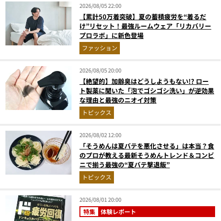
2026/08/05 22:00
【累計50万着突破】夏の蓄積疲労を“着るだ
け”リセット！最強ルームウェア「リカバリー
プロラボ」に新色登場
ファッション
2026/08/05 20:00
【絶望的】加齢臭はどうしようもない!? ロー
ト製薬に聞いた「泡でゴシゴシ洗い」が逆効果
な理由と最強のニオイ対策
トピックス
2026/08/02 12:00
「そうめんは夏バテを悪化させる」は本当？食
のプロが教える最新そうめんトレンド＆コンビ
ニで揃う最強の“夏バテ撃退飯”
トピックス
2026/08/01 20:00
特集
体験レポート