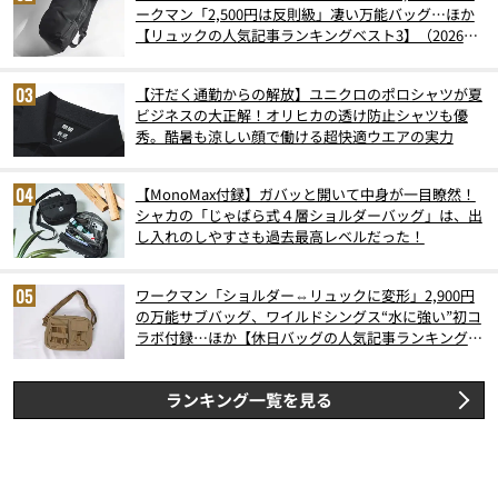
ークマン「2,500円は反則級」凄い万能バッグ…ほか
【リュックの人気記事ランキングベスト3】（2026年
6月版）
【汗だく通勤からの解放】ユニクロのポロシャツが夏
ビジネスの大正解！オリヒカの透け防止シャツも優
秀。酷暑も涼しい顔で働ける超快適ウエアの実力
【MonoMax付録】ガバッと開いて中身が一目瞭然！
シャカの「じゃばら式４層ショルダーバッグ」は、出
し入れのしやすさも過去最高レベルだった！
ワークマン「ショルダー⇔リュックに変形」2,900円
の万能サブバッグ、ワイルドシングス“水に強い”初コ
ラボ付録…ほか【休日バッグの人気記事ランキングベ
スト3】（2026年6月版）
ランキング一覧を見る