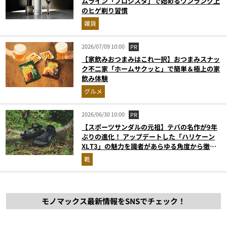
ムライン「プロジスタ」で始めるワンランク上
のヒゲ剃り習慣
雑貨
2026/07/09 10:00
PR
【家飲みおつまみはこれ一択】おつまみスナッ
ク不二家「ホームサクッと」で簡単＆極上の家
飲み体験
グルメ
2026/06/30 10:00
PR
【スポーツサンダルの元祖】テバの名作が9年
ぶりの進化！ アップデートした「ハリケーン
XLT3」の魅力を識者があらゆる角度から徹底
解説！
靴
モノマックス最新情報をSNSでチェック！