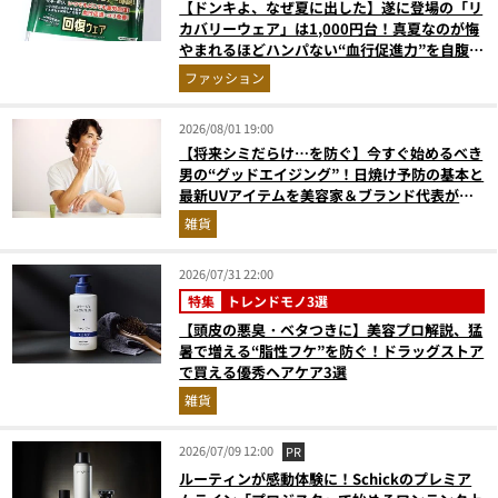
【ドンキよ、なぜ夏に出した】遂に登場の「リ
カバリーウェア」は1,000円台！真夏なのが悔
やまれるほどハンパない“血行促進力”を自腹レ
ビュー
ファッション
2026/08/01 19:00
【将来シミだらけ…を防ぐ】今すぐ始めるべき
男の“グッドエイジング”！日焼け予防の基本と
最新UVアイテムを美容家＆ブランド代表がプ
ロ目線で指南／大人の価値向上研究所
雑貨
2026/07/31 22:00
特集
トレンドモノ3選
【頭皮の悪臭・ベタつきに】美容プロ解説、猛
暑で増える“脂性フケ”を防ぐ！ドラッグストア
で買える優秀ヘアケア3選
雑貨
2026/07/09 12:00
PR
ルーティンが感動体験に！Schickのプレミア