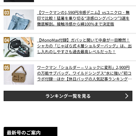
【ワークマンの1,590円冷感デニム】vsユニクロ・無
印で比較！猛暑を乗り切る“涼感ロングパンツ”3選を
徹底解剖。接触冷感から綿100%まで決定版
【MonoMax付録】ガバッと開いて中身が一目瞭然！
シャカの「じゃばら式４層ショルダーバッグ」は、出
し入れのしやすさも過去最高レベルだった！
ワークマン「ショルダー⇔リュックに変形」2,900円
の万能サブバッグ、ワイルドシングス“水に強い”初コ
ラボ付録…ほか【休日バッグの人気記事ランキングベ
スト3】（2026年6月版）
ランキング一覧を見る
最新号のご案内