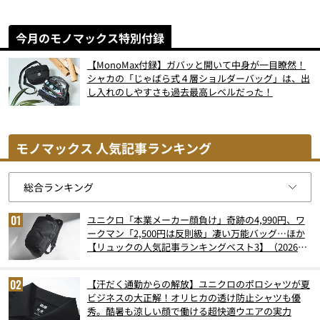
今月のモノマックス特別付録
【MonoMax付録】ガバッと開いて中身が一目瞭然！
シャカの「じゃばら式４層ショルダーバッグ」は、出
し入れのしやすさも過去最高レベルだった！
モノマックス 人気記事ランキング
ユニクロ「本業メーカー顔負け」奇跡の4,990円、ワ
ークマン「2,500円は反則級」凄い万能バッグ…ほか
【リュックの人気記事ランキングベスト3】（2026年
6月版）
【汗だく通勤からの解放】ユニクロのポロシャツが夏
ビジネスの大正解！オリヒカの透け防止シャツも優
秀。酷暑も涼しい顔で働ける超快適ウエアの実力