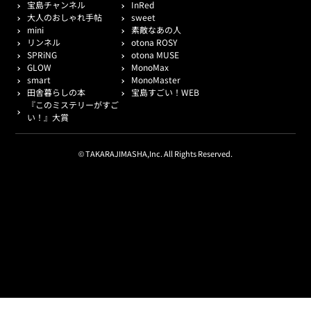
宝島チャンネル
InRed
大人のおしゃれ手帖
sweet
mini
素敵なあの人
リンネル
otona ROSY
SPRiNG
otona MUSE
GLOW
MonoMax
smart
MonoMaster
田舎暮らしの本
宝島すごい！WEB
『このミステリーがすご
い！』大賞
© TAKARAJIMASHA,Inc. All Rights Reserved.