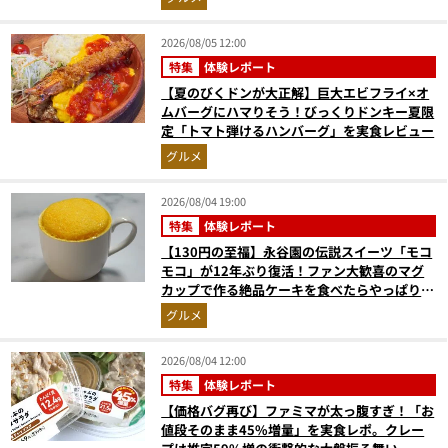
2026/08/05 12:00
特集
体験レポート
【夏のびくドンが大正解】巨大エビフライ×オ
ムバーグにハマりそう！びっくりドンキー夏限
定「トマト弾けるハンバーグ」を実食レビュー
グルメ
2026/08/04 19:00
特集
体験レポート
【130円の至福】永谷園の伝説スイーツ「モコ
モコ」が12年ぶり復活！ファン大歓喜のマグ
カップで作る絶品ケーキを食べたらやっぱり最
高にウマかった
グルメ
2026/08/04 12:00
特集
体験レポート
【価格バグ再び】ファミマが太っ腹すぎ！「お
値段そのまま45%増量」を実食レポ。クレー