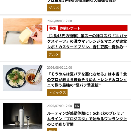
プは推定59%増の衝撃的な大盤振る舞い
グルメ
2026/08/03 12:00
特集
体験レポート
【1食45円の衝撃】業スーの神コスパ「1Lパッ
クスイーツ」の激ウマアレンジをマニアが実食
レポ！カスタードプリン、杏仁豆腐…夏休みの
おやつに最強すぎた
グルメ
2026/08/02 12:00
「そうめんは夏バテを悪化させる」は本当？食
のプロが教える最新そうめんトレンド＆コンビ
ニで揃う最強の“夏バテ撃退飯”
トピックス
2026/07/09 12:00
PR
ルーティンが感動体験に！Schickのプレミア
ムライン「プロジスタ」で始めるワンランク上
のヒゲ剃り習慣