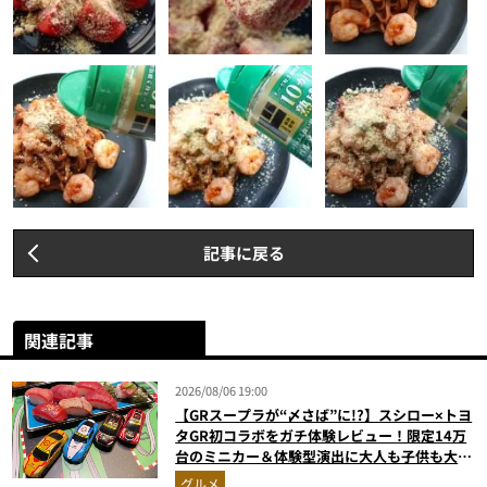
記事に戻る
関連記事
2026/08/06 19:00
【GRスープラが“〆さば”に!?】スシロー×トヨ
タGR初コラボをガチ体験レビュー！限定14万
台のミニカー＆体験型演出に大人も子供も大興
奮間違いなし
グルメ