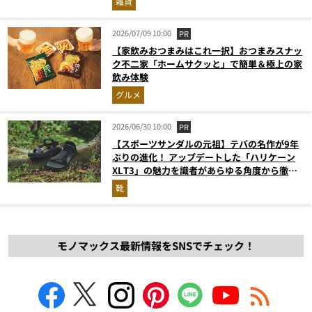
雑貨
2026/07/09 10:00
PR
【家飲みおつまみはこれ一択】おつまみスナッ
ク不二家「ホームサクッと」で簡単＆極上の家
飲み体験
グルメ
2026/06/30 10:00
PR
【スポーツサンダルの元祖】テバの名作が9年
ぶりの進化！ アップデートした「ハリケーン
XLT3」の魅力を識者があらゆる角度から徹底
解説！
靴
モノマックス最新情報をSNSでチェック！