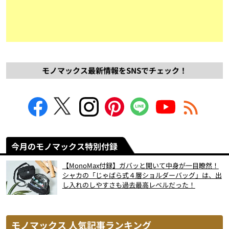
モノマックス最新情報をSNSでチェック！
今月のモノマックス特別付録
【MonoMax付録】ガバッと開いて中身が一目瞭然！
シャカの「じゃばら式４層ショルダーバッグ」は、出
し入れのしやすさも過去最高レベルだった！
モノマックス 人気記事ランキング