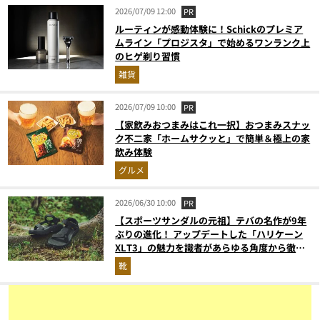
2026/07/09 12:00
PR
ルーティンが感動体験に！Schickのプレミア
ムライン「プロジスタ」で始めるワンランク上
のヒゲ剃り習慣
雑貨
2026/07/09 10:00
PR
【家飲みおつまみはこれ一択】おつまみスナッ
ク不二家「ホームサクッと」で簡単＆極上の家
飲み体験
グルメ
2026/06/30 10:00
PR
【スポーツサンダルの元祖】テバの名作が9年
ぶりの進化！ アップデートした「ハリケーン
XLT3」の魅力を識者があらゆる角度から徹底
解説！
靴