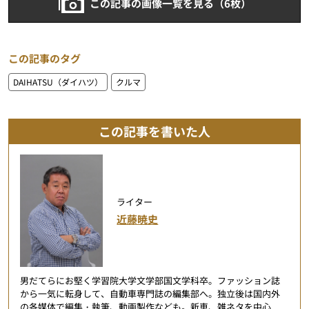
この記事の画像一覧を見る（6枚）
この記事のタグ
DAIHATSU（ダイハツ）
クルマ
この記事を書いた人
ライター
近藤暁史
男だてらにお堅く学習院大学文学部国文学科卒。ファッション誌
から一気に転身して、自動車専門誌の編集部へ。独立後は国内外
の各媒体で編集・執筆、動画製作なども。新車、雑ネタを中心