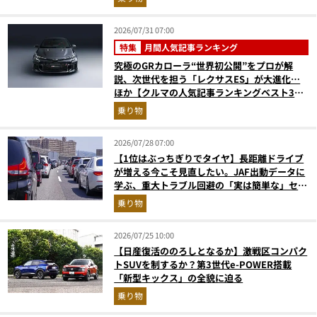
2026/07/31 07:00
特集
月間人気記事ランキング
究極のGRカローラ“世界初公開”をプロが解
説、次世代を担う「レクサスES」が大進化…
ほか【クルマの人気記事ランキングベスト3】
（2026年6月版）
乗り物
2026/07/28 07:00
【1位はぶっちぎりでタイヤ】長距離ドライブ
が増える今こそ見直したい。JAF出動データに
学ぶ、重大トラブル回避の「実は簡単な」セル
フメンテ術
乗り物
2026/07/25 10:00
【日産復活ののろしとなるか】激戦区コンパク
トSUVを制するか？第3世代e-POWER搭載
「新型キックス」の全貌に迫る
乗り物