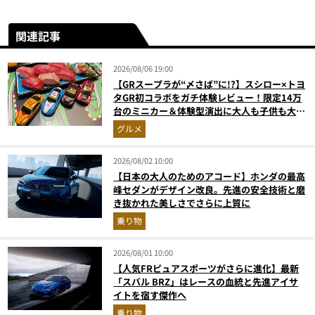
関連記事
2026/08/06 19:00
【GRスープラが“〆さば”に!?】スシロー×トヨ
タGR初コラボをガチ体験レビュー！限定14万
台のミニカー＆体験型演出に大人も子供も大興
奮間違いなし
グルメ
2026/08/02 10:00
【日本の大人のためのアコード】ホンダの最高
峰セダンがデザイン改良。先進の安全技術と磨
き抜かれた美しさでさらに上質に
乗り物
2026/08/01 10:00
【人気FRピュアスポーツがさらに進化】最新
「スバル BRZ」はレースの血統と先進アイサ
イトを宿す傑作へ
乗り物