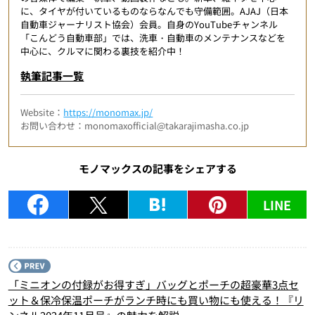
に、タイヤが付いているものならなんでも守備範囲。AJAJ（日本
自動車ジャーナリスト協会）会員。自身のYouTubeチャンネル
「こんどう自動車部」では、洗車・自動車のメンテナンスなどを
中心に、クルマに関わる裏技を紹介中！
執筆記事一覧
Website：
https://monomax.jp/
お問い合わせ：monomaxofficial@takarajimasha.co.jp
モノマックスの記事をシェアする
LINE
P
「ミニオンの付録がお得すぎ」バッグとポーチの超豪華3点セ
ット＆保冷保温ポーチがランチ時にも買い物にも使える！『リ