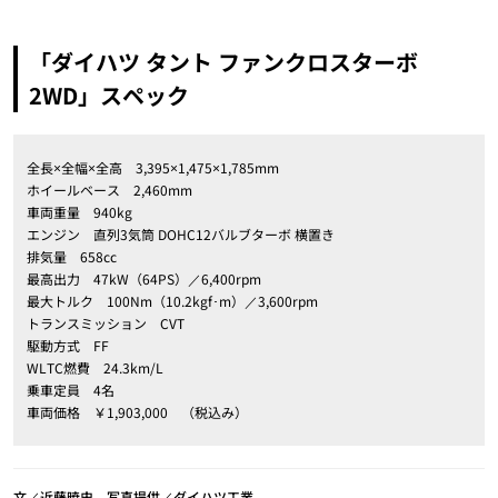
「ダイハツ タント ファンクロスターボ
2WD」スペック
全長×全幅×全高 3,395×1,475×1,785mm
ホイールベース 2,460mm
車両重量 940kg
エンジン 直列3気筒 DOHC12バルブターボ 横置き
排気量 658cc
最高出力 47kW（64PS）／6,400rpm
最大トルク 100Nm（10.2kgf･m）／3,600rpm
トランスミッション CVT
駆動方式 FF
WLTC燃費 24.3km/L
乗車定員 4名
車両価格 ￥1,903,000 （税込み）
文／近藤暁史 写真提供／ダイハツ工業