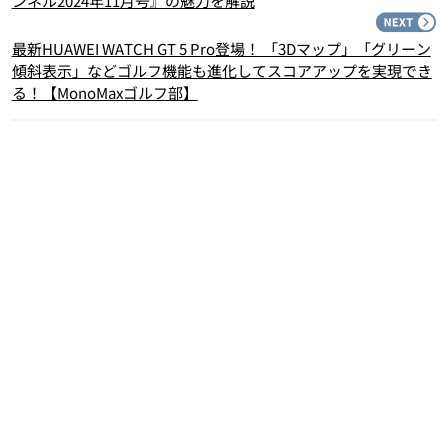
ンネル2024年11月号』の魅力を解説
N
最新HUAWEI WATCH GT 5 Pro登場！ 「3Dマップ」「グリーン
傾斜表示」などゴルフ機能も進化してスコアアップを実現でき
る！【MonoMaxゴルフ部】