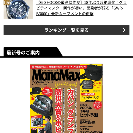
【G-SHOCKの最高傑作か】18年ぶり超絶進化！グラ
ビティマスター新作が凄い。開発者が語る「GWR-
B3000」最新ムーブメントの衝撃
ランキング一覧を見る
最新号のご案内