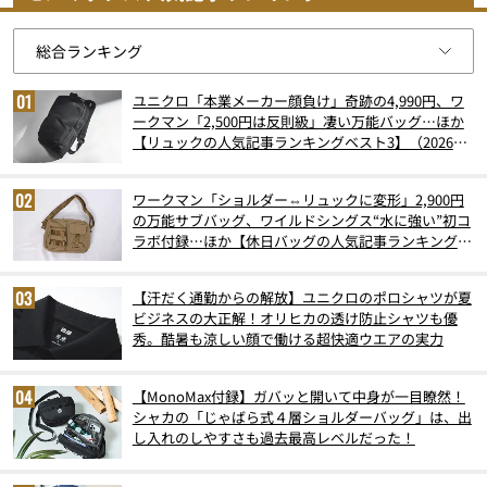
ユニクロ「本業メーカー顔負け」奇跡の4,990円、ワ
ークマン「2,500円は反則級」凄い万能バッグ…ほか
【リュックの人気記事ランキングベスト3】（2026年
6月版）
ワークマン「ショルダー⇔リュックに変形」2,900円
の万能サブバッグ、ワイルドシングス“水に強い”初コ
ラボ付録…ほか【休日バッグの人気記事ランキングベ
スト3】（2026年6月版）
【汗だく通勤からの解放】ユニクロのポロシャツが夏
ビジネスの大正解！オリヒカの透け防止シャツも優
秀。酷暑も涼しい顔で働ける超快適ウエアの実力
【MonoMax付録】ガバッと開いて中身が一目瞭然！
シャカの「じゃばら式４層ショルダーバッグ」は、出
し入れのしやすさも過去最高レベルだった！