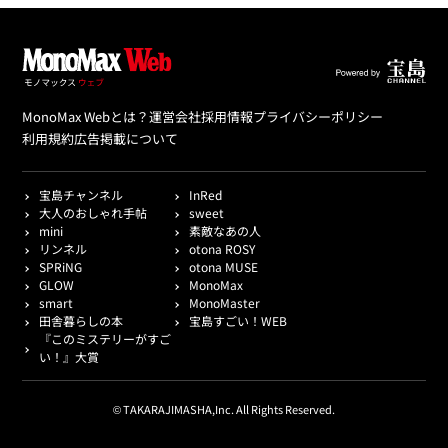
MonoMax Webとは？
運営会社
採用情報
プライバシーポリシー
利用規約
広告掲載について
宝島チャンネル
InRed
大人のおしゃれ手帖
sweet
mini
素敵なあの人
リンネル
otona ROSY
SPRiNG
otona MUSE
GLOW
MonoMax
smart
MonoMaster
田舎暮らしの本
宝島すごい！WEB
『このミステリーがすご
い！』大賞
© TAKARAJIMASHA,Inc. All Rights Reserved.