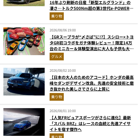
16年ぶり刷新の日産「新型エルグランド」の
凄さ…トルク500Nm超の第3世代e-POWER＆
和の格調高きデザインを徹底チェック
乗り物
2026/08/06 19:00
【GRスープラが“〆さば”に!?】スシロー×トヨ
タGR初コラボをガチ体験レビュー！限定14万
台のミニカー＆体験型演出に大人も子供も大興
奮間違いなし
グルメ
2026/08/02 10:00
【日本の大人のためのアコード】ホンダの最高
峰セダンがデザイン改良。先進の安全技術と磨
き抜かれた美しさでさらに上質に
乗り物
2026/08/01 10:00
【人気FRピュアスポーツがさらに進化】最新
「スバル BRZ」はレースの血統と先進アイサ
イトを宿す傑作へ
乗り物