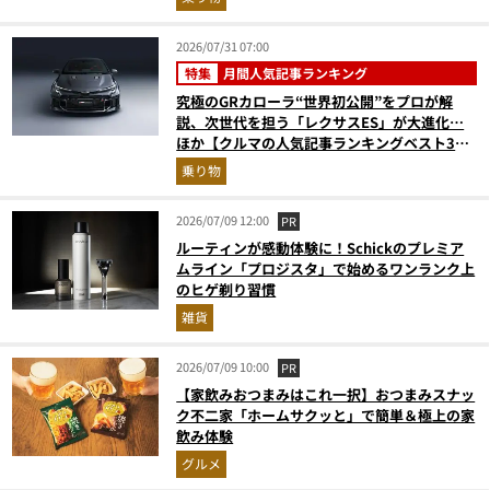
2026/07/31 07:00
特集
月間人気記事ランキング
究極のGRカローラ“世界初公開”をプロが解
説、次世代を担う「レクサスES」が大進化…
ほか【クルマの人気記事ランキングベスト3】
（2026年6月版）
乗り物
2026/07/09 12:00
PR
ルーティンが感動体験に！Schickのプレミア
ムライン「プロジスタ」で始めるワンランク上
のヒゲ剃り習慣
雑貨
2026/07/09 10:00
PR
【家飲みおつまみはこれ一択】おつまみスナッ
ク不二家「ホームサクッと」で簡単＆極上の家
飲み体験
グルメ