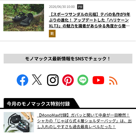
2026/06/30 10:00
PR
【スポーツサンダルの元祖】テバの名作が9年
ぶりの進化！ アップデートした「ハリケーン
XLT3」の魅力を識者があらゆる角度から徹底
解説！
靴
モノマックス最新情報をSNSでチェック！
今月のモノマックス特別付録
【MonoMax付録】ガバッと開いて中身が一目瞭然！
シャカの「じゃばら式４層ショルダーバッグ」は、出
し入れのしやすさも過去最高レベルだった！