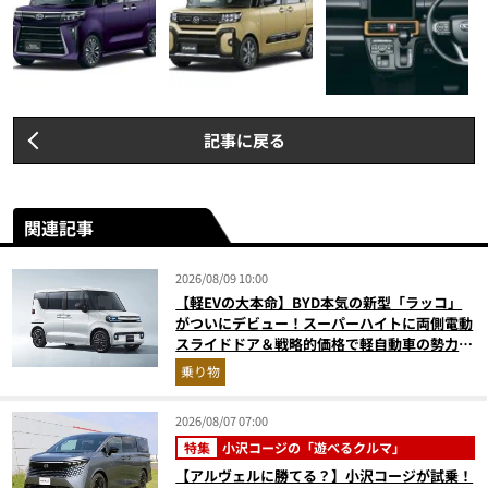
記事に戻る
関連記事
2026/08/09 10:00
【軽EVの大本命】BYD本気の新型「ラッコ」
がついにデビュー！スーパーハイトに両側電動
スライドドア＆戦略的価格で軽自動車の勢力図
はどうなる？
乗り物
2026/08/07 07:00
特集
小沢コージの「遊べるクルマ」
【アルヴェルに勝てる？】小沢コージが試乗！