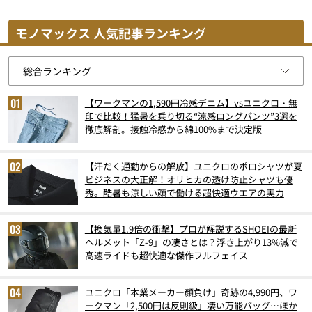
モノマックス 人気記事ランキング
【ワークマンの1,590円冷感デニム】vsユニクロ・無
印で比較！猛暑を乗り切る“涼感ロングパンツ”3選を
徹底解剖。接触冷感から綿100%まで決定版
【汗だく通勤からの解放】ユニクロのポロシャツが夏
ビジネスの大正解！オリヒカの透け防止シャツも優
秀。酷暑も涼しい顔で働ける超快適ウエアの実力
【換気量1.9倍の衝撃】プロが解説するSHOEIの最新
ヘルメット「Z-9」の凄さとは？浮き上がり13%減で
高速ライドも超快適な傑作フルフェイス
ユニクロ「本業メーカー顔負け」奇跡の4,990円、ワ
ークマン「2,500円は反則級」凄い万能バッグ…ほか