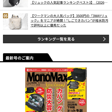
【リュックの人気記事ランキングベスト3】（2026年
6月版）
【ワークマンの大人気バッグ】3500円の「3WAYリュ
ック」をマニアが絶賛！“しごできカバン”が撥水防汚
で評判以上に優秀だった
ランキング一覧を見る
最新号のご案内