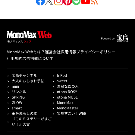
MonoMax Webとは？
運営会社
採用情報
プライバシーポリシー
利用規約
広告掲載について
宝島チャンネル
InRed
大人のおしゃれ手帖
sweet
mini
素敵なあの人
リンネル
otona ROSY
SPRiNG
otona MUSE
GLOW
MonoMax
smart
MonoMaster
田舎暮らしの本
宝島すごい！WEB
『このミステリーがすご
い！』大賞