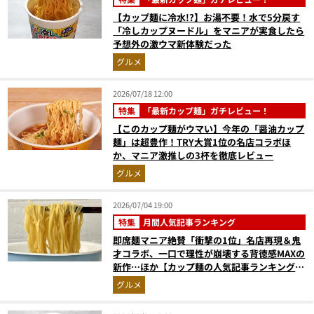
【カップ麺に冷水!?】お湯不要！水で5分戻す
「冷しカップヌードル」をマニアが実食したら
予想外の激ウマ新体験だった
グルメ
2026/07/18 12:00
特集
「最新カップ麺」ガチレビュー！
【このカップ麺がウマい】今年の「醤油カップ
麺」は超豊作！TRY大賞1位の名店コラボほ
か、マニア激推しの3杯を徹底レビュー
グルメ
2026/07/04 19:00
特集
月間人気記事ランキング
即席麺マニア絶賛「衝撃の1位」名店再現＆鬼
才コラボ、一口で理性が崩壊する背徳感MAXの
新作…ほか【カップ麺の人気記事ランキングベ
スト3】（2026年5月版）
グルメ