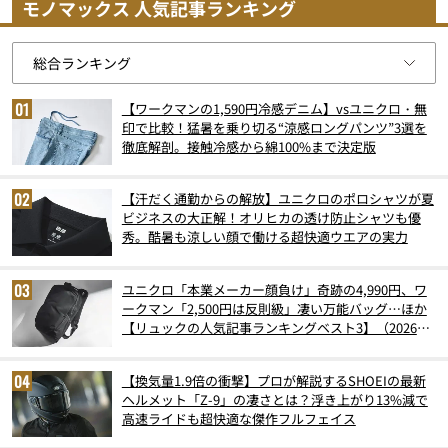
モノマックス 人気記事ランキング
【ワークマンの1,590円冷感デニム】vsユニクロ・無
印で比較！猛暑を乗り切る“涼感ロングパンツ”3選を
徹底解剖。接触冷感から綿100%まで決定版
【汗だく通勤からの解放】ユニクロのポロシャツが夏
ビジネスの大正解！オリヒカの透け防止シャツも優
秀。酷暑も涼しい顔で働ける超快適ウエアの実力
ユニクロ「本業メーカー顔負け」奇跡の4,990円、ワ
ークマン「2,500円は反則級」凄い万能バッグ…ほか
【リュックの人気記事ランキングベスト3】（2026年
6月版）
【換気量1.9倍の衝撃】プロが解説するSHOEIの最新
ヘルメット「Z-9」の凄さとは？浮き上がり13%減で
高速ライドも超快適な傑作フルフェイス