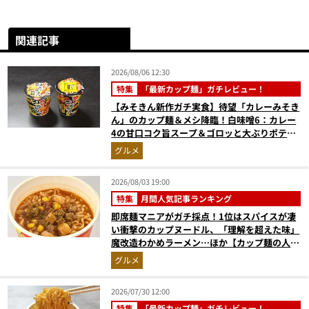
関連記事
2026/08/06 12:30
特集
「最新カップ麺」ガチレビュー！
【みそきん新作ガチ実食】待望「カレーみそき
ん」のカップ麺＆メシ降臨！白味噌6：カレー
4の甘口コク旨スープ＆ゴロッと大ぶりポテト
に歓喜
グルメ
2026/08/03 19:00
特集
月間人気記事ランキング
即席麺マニアがガチ採点！1位はスパイスが凄
い衝撃のカップヌードル、「理解を超えた味」
魔改造わかめラーメン…ほか【カップ麺の人気
記事ランキングベスト3】（2026年6月版）
グルメ
2026/07/30 12:00
特集
「最新カップ麺」ガチレビュー！