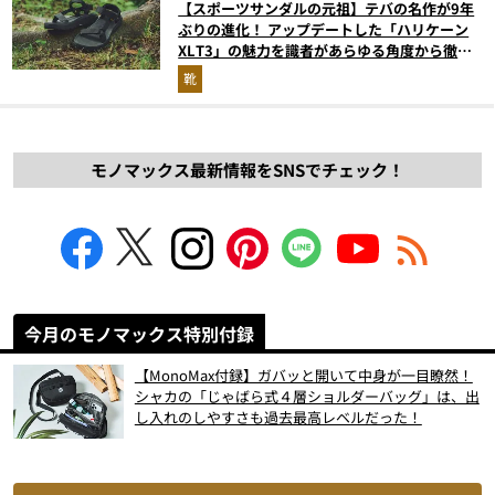
【スポーツサンダルの元祖】テバの名作が9年
ぶりの進化！ アップデートした「ハリケーン
XLT3」の魅力を識者があらゆる角度から徹底
解説！
靴
モノマックス最新情報をSNSでチェック！
今月のモノマックス特別付録
【MonoMax付録】ガバッと開いて中身が一目瞭然！
シャカの「じゃばら式４層ショルダーバッグ」は、出
し入れのしやすさも過去最高レベルだった！