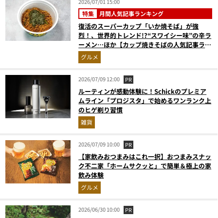
2026/07/01 15:00
特集
月間人気記事ランキング
復活のスーパーカップ「いか焼そば」が強
烈！、世界的トレンド!?“スワイシー味”の辛ラ
ーメン…ほか【カップ焼きそばの人気記事ラン
キングベスト3】（2026年5月版）
グルメ
2026/07/09 12:00
PR
ルーティンが感動体験に！Schickのプレミア
ムライン「プロジスタ」で始めるワンランク上
のヒゲ剃り習慣
雑貨
2026/07/09 10:00
PR
【家飲みおつまみはこれ一択】おつまみスナッ
ク不二家「ホームサクッと」で簡単＆極上の家
飲み体験
グルメ
2026/06/30 10:00
PR