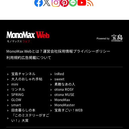
MonoMax Webとは？
運営会社
採用情報
プライバシーポリシー
利用規約
広告掲載について
宝島チャンネル
InRed
大人のおしゃれ手帖
sweet
mini
素敵なあの人
リンネル
otona ROSY
SPRiNG
otona MUSE
GLOW
MonoMax
smart
MonoMaster
田舎暮らしの本
宝島すごい！WEB
『このミステリーがすご
い！』大賞