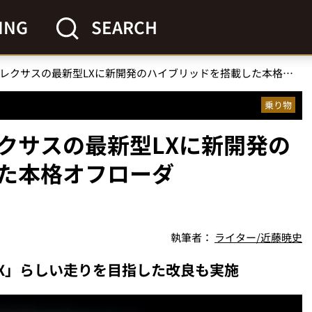
ING
SEARCH
「注目必至のSUV」レクサスの最新型LXに新開発のハイブリッドを搭載した本格オフローダー“LX700h”が登場！
乗り物
レクサスの最新型LXに新開発の
た本格オフローダ
執筆者：
ライター/近藤暁史
X」らしい走りを目指した改良も実施