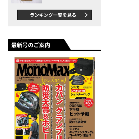
グス“水に強い”初コラボ付
録…ほか【休日バッグの人気
ランキング一覧を見る
記事ランキングベスト3】
（2026年6月版）
最新号のご案内