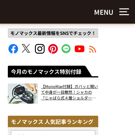
MENU
モノマックス最新情報をSNSでチェック！
今月のモノマックス特別付録
【MonoMax付録】ガバッと開い
て中身が一目瞭然！シャカの
「じゃばら式４層ショルダーバ
ッグ」は、出し入れのしやすさ
も過去最高レベルだった！
モノマックス 人気記事ランキング