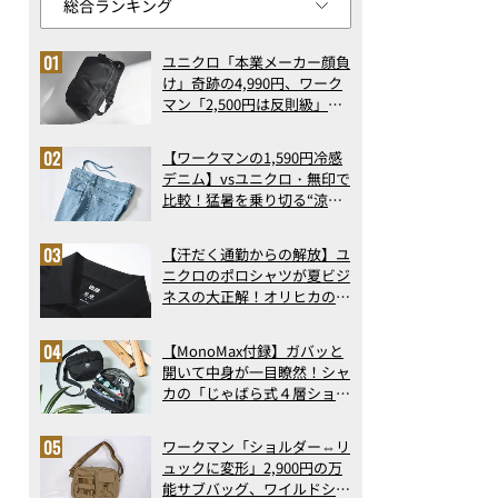
ユニクロ「本業メーカー顔負
け」奇跡の4,990円、ワーク
マン「2,500円は反則級」凄
い万能バッグ…ほか【リュッ
クの人気記事ランキングベス
【ワークマンの1,590円冷感
ト3】（2026年6月版）
デニム】vsユニクロ・無印で
比較！猛暑を乗り切る“涼感
ロングパンツ”3選を徹底解
剖。接触冷感から綿100%ま
【汗だく通勤からの解放】ユ
で決定版
ニクロのポロシャツが夏ビジ
ネスの大正解！オリヒカの透
け防止シャツも優秀。酷暑も
涼しい顔で働ける超快適ウエ
【MonoMax付録】ガバッと
アの実力
開いて中身が一目瞭然！シャ
カの「じゃばら式４層ショル
ダーバッグ」は、出し入れの
しやすさも過去最高レベルだ
ワークマン「ショルダー⇔リ
った！
ュックに変形」2,900円の万
能サブバッグ、ワイルドシン