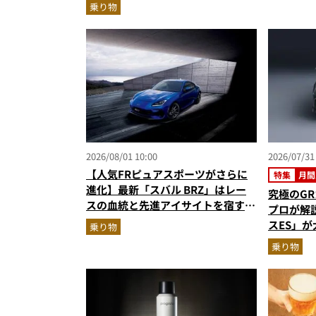
ク500Nm超の第3世代e-POWER＆
乗り物
和の格調高きデザインを徹底チェッ
ク
2026/08/01 10:00
2026/07/31
【人気FRピュアスポーツがさらに
特集
月間
進化】最新「スバル BRZ」はレー
究極のG
スの血統と先進アイサイトを宿す傑
プロが解
作へ
スES」
乗り物
人気記事
乗り物
（2026