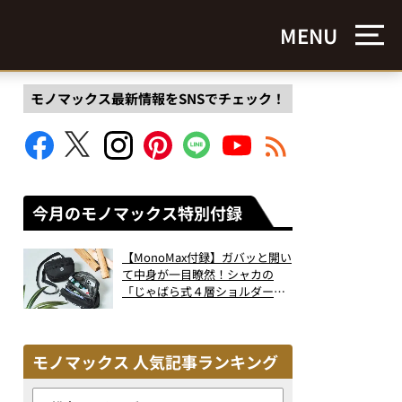
MENU
モノマックス最新情報をSNSでチェック！
今月のモノマックス特別付録
【MonoMax付録】ガバッと開い
て中身が一目瞭然！シャカの
「じゃばら式４層ショルダーバ
ッグ」は、出し入れのしやすさ
も過去最高レベルだった！
モノマックス 人気記事ランキング