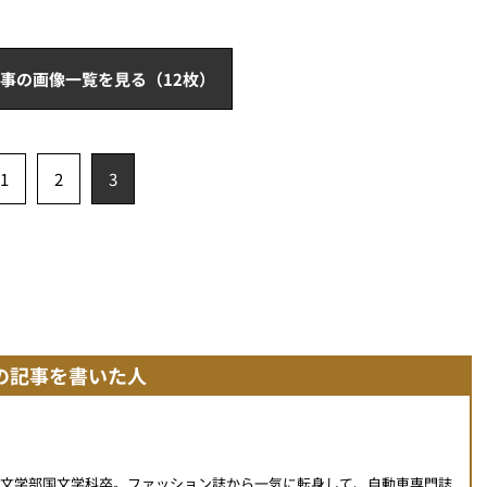
事の画像一覧を見る（12枚）
1
2
3
の記事を書いた人
学文学部国文学科卒。ファッション誌から一気に転身して、自動車専門誌