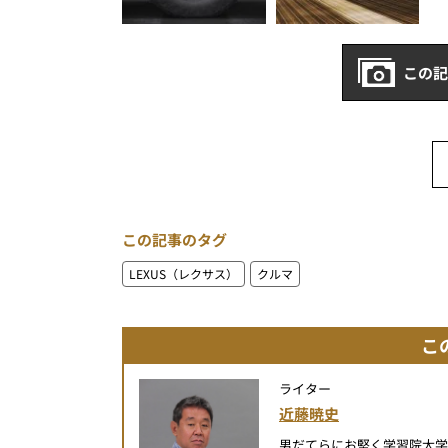
この記
この記事のタグ
LEXUS（レクサス）
クルマ
こ
ライター
近藤暁史
男だてらにお堅く学習院大