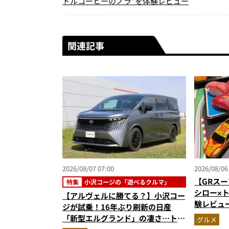
トルコーヒーのノラ”を体験レビュー
関連記事
2026/08/07 07:00
2026/08/06
【GRスー
特集
小沢コージの「遊べるクルマ」
シロー×
【アルヴェルに勝てる？】小沢コー
験レビュ
ジが試乗！16年ぶり刷新の日産
ー＆体験
「新型エルグランド」の凄さ…トル
グルメ
奮間違い