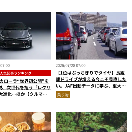
 07:00
2026/07/28 07:00
【1位はぶっちぎりでタイヤ】長距
人気記事ランキング
離ドライブが増える今こそ見直した
Rカローラ“世界初公開”を
い。JAF出動データに学ぶ、重大ト
説、次世代を担う「レクサ
ラブル回避の「実は簡単な」セルフ
が大進化…ほか【クルマの
乗り物
メンテ術
ランキングベスト3】
年6月版）