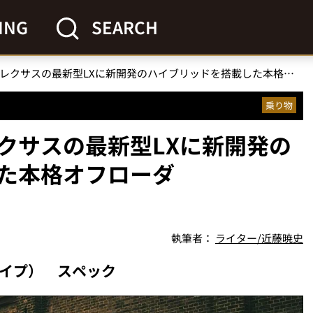
ING
SEARCH
「注目必至のSUV」レクサスの最新型LXに新開発のハイブリッドを搭載した本格オフローダー“LX700h”が登場！
乗り物
レクサスの最新型LXに新開発の
た本格オフローダ
執筆者：
ライター/近藤暁史
トタイプ） スペック