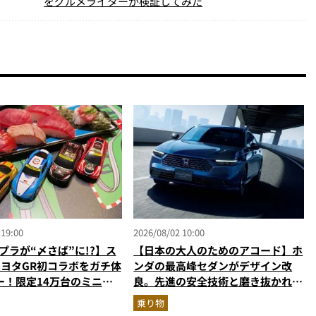
をグルメライターが検証してみた
 19:00
2026/08/02 10:00
プラが“〆さば”に!?】ス
【日本の大人のためのアコード】ホ
トヨタGR初コラボをガチ体
ンダの最高峰セダンがデザイン改
ー！限定14万台のミニカ
良。先進の安全技術と磨き抜かれた
型演出に大人も子供も大興
美しさでさらに上質に
乗り物
なし