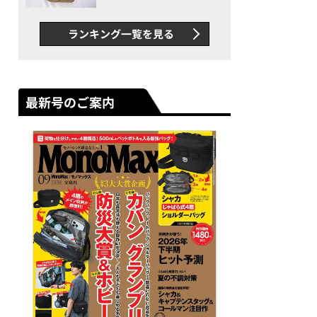
グス“水に強い”初コラボ付
録…ほか【休日バッグの人気
ランキング一覧を見る
記事ランキングベスト3】
（2026年6月版）
最新号のご案内