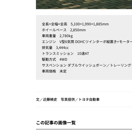
全長×全幅×全高 5,100×1,990×1,885mm
ホイールベース 2,850mm
車両重量 2,780kg
エンジン V型6気筒 DOHCツインターボ縦置き+モータ
排気量 3,444cc
トランスミッション 10速AT
駆動方式 4WD
サスペンション ダブルウイッシュボーン／トレーリング
車両価格 未定
文／近藤暁史 写真提供／トヨタ自動車
この記事の画像一覧