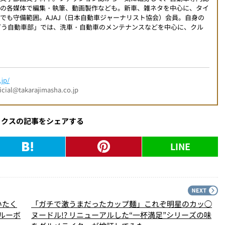
外の各媒体で編集・執筆、動画製作なども。新車、雑ネタを中心に、タイ
でも守備範囲。AJAJ（日本自動車ジャーナリスト協会）会員。自身の
こんどう自動車部」では、洗車・自動車のメンテナンスなどを中心に、クル
jp/
l@takarajimasha.co.jp
ックスの記事をシェアする
LINE
PREV
N
いたく
「ガチで激うまだったカップ麺」これぞ明星のカッ◯
ルーボ
ヌードル!? リニューアルした“一杯満足”シリーズの味