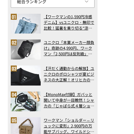
【ワークマンの1,590円冷感
デニム】vsユニクロ・無印で
比較！猛暑を乗り切る“涼感
ロングパンツ”3選を徹底解
剖。接触冷感から綿100%ま
ユニクロ「本業メーカー顔負
で決定版
け」奇跡の4,990円、ワーク
マン「2,500円は反則級」凄
い万能バッグ…ほか【リュッ
クの人気記事ランキングベス
【汗だく通勤からの解放】ユ
ト3】（2026年6月版）
ニクロのポロシャツが夏ビジ
ネスの大正解！オリヒカの透
け防止シャツも優秀。酷暑も
涼しい顔で働ける超快適ウエ
【MonoMax付録】ガバッと
アの実力
開いて中身が一目瞭然！シャ
カの「じゃばら式４層ショル
ダーバッグ」は、出し入れの
しやすさも過去最高レベルだ
ワークマン「ショルダー⇔リ
った！
ュックに変形」2,900円の万
能サブバッグ、ワイルドシン