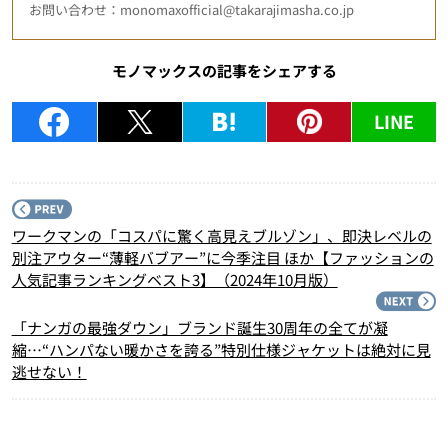
お問い合わせ：monomaxofficial@takarajimasha.co.jp
モノマックスの記事をシェアする
LINE
P
ワークマンの「コスパに驚く高見えブルゾン」、即決レベルの
別注アウター“薄軽バブアー”に今季注目 ほか【ファッションの
人気記事ランキングベスト3】（2024年10月版）
N
「ナンガの最強ダウン」ブランド誕生30周年の全てが凝
縮…“ハンパない暖かさを誇る”特別仕様ジャケットは絶対に見
逃せない！