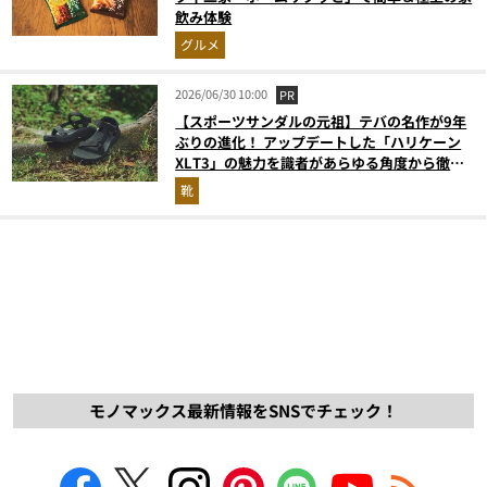
飲み体験
グルメ
2026/06/30 10:00
PR
【スポーツサンダルの元祖】テバの名作が9年
ぶりの進化！ アップデートした「ハリケーン
XLT3」の魅力を識者があらゆる角度から徹底
解説！
靴
モノマックス最新情報をSNSでチェック！