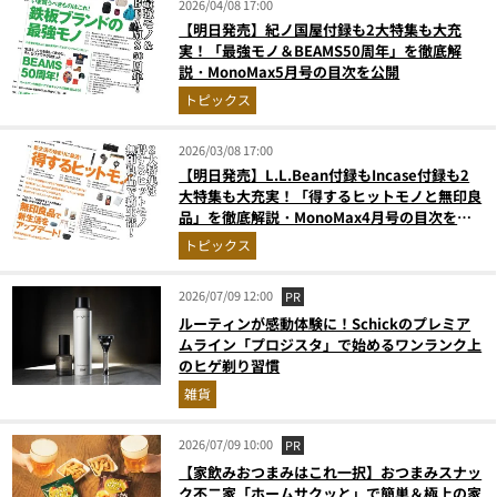
2026/04/08 17:00
【明日発売】紀ノ国屋付録も2大特集も大充
実！「最強モノ＆BEAMS50周年」を徹底解
説・MonoMax5月号の目次を公開
トピックス
2026/03/08 17:00
【明日発売】L.L.Bean付録もIncase付録も2
大特集も大充実！「得するヒットモノと無印良
品」を徹底解説・MonoMax4月号の目次を公
開
トピックス
2026/07/09 12:00
PR
ルーティンが感動体験に！Schickのプレミア
ムライン「プロジスタ」で始めるワンランク上
のヒゲ剃り習慣
雑貨
2026/07/09 10:00
PR
【家飲みおつまみはこれ一択】おつまみスナッ
ク不二家「ホームサクッと」で簡単＆極上の家