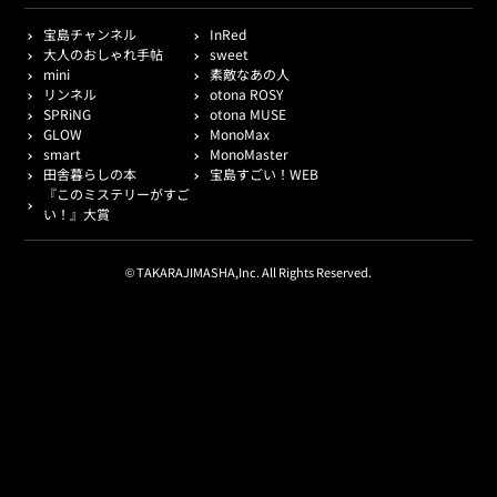
宝島チャンネル
InRed
大人のおしゃれ手帖
sweet
mini
素敵なあの人
リンネル
otona ROSY
SPRiNG
otona MUSE
GLOW
MonoMax
smart
MonoMaster
田舎暮らしの本
宝島すごい！WEB
『このミステリーがすご
い！』大賞
© TAKARAJIMASHA,Inc. All Rights Reserved.