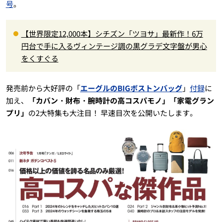
号
。
【世界限定12,000本】シチズン「ツヨサ」最新作！6万
円台で手に入るヴィンテージ調の黒グラデ文字盤が男心
をくすぐる
発売前から大好評の「
エーグルのBIGボストンバッグ
」
付録
に
加え、
「カバン・財布・腕時計の高コスパモノ」「家電グラン
プリ」
の2大特集も大注目！ 早速目次を公開いたします。