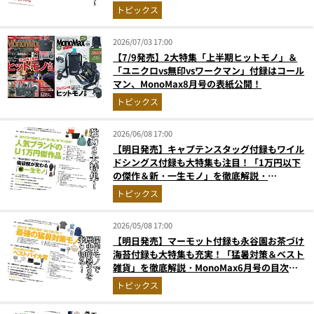
MonoMax8月号の目次を公開
トピックス
2026/07/03 17:00
【7/9発売】2大特集「上半期ヒットモノ」＆
「ユニクロvs無印vsワークマン」付録はコール
マン、MonoMax8月号の表紙公開！
トピックス
2026/06/08 17:00
【明日発売】キャプテンスタッグ付録もワイル
ドシングス付録も大特集も注目！「1万円以下
の傑作＆新・一生モノ」を徹底解説・
MonoMax7月号の目次を公開
トピックス
2026/05/08 17:00
【明日発売】マーモット付録も永谷園お茶づけ
海苔付録も大特集も充実！「猛暑対策＆ベスト
雑貨」を徹底解説・MonoMax6月号の目次を
公開
トピックス