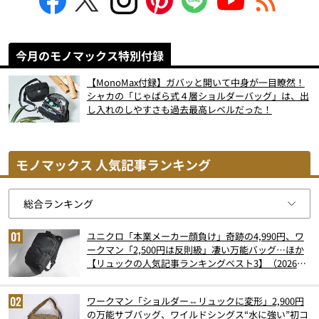
今月のモノマックス特別付録
【MonoMax付録】ガバッと開いて中身が一目瞭然！
シャカの「じゃばら式４層ショルダーバッグ」は、出
し入れのしやすさも過去最高レベルだった！
モノマックス 人気記事ランキング
ユニクロ「本業メーカー顔負け」奇跡の4,990円、ワ
ークマン「2,500円は反則級」凄い万能バッグ…ほか
【リュックの人気記事ランキングベスト3】（2026年
6月版）
ワークマン「ショルダー⇔リュックに変形」2,900円
の万能サブバッグ、ワイルドシングス“水に強い”初コ