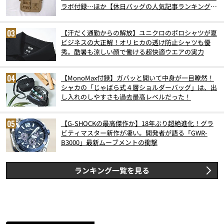
ラボ付録…ほか【休日バッグの人気記事ランキングベ
スト3】（2026年6月版）
【汗だく通勤からの解放】ユニクロのポロシャツが夏
ビジネスの大正解！オリヒカの透け防止シャツも優
秀。酷暑も涼しい顔で働ける超快適ウエアの実力
【MonoMax付録】ガバッと開いて中身が一目瞭然！
シャカの「じゃばら式４層ショルダーバッグ」は、出
し入れのしやすさも過去最高レベルだった！
【G-SHOCKの最高傑作か】18年ぶり超絶進化！グラ
ビティマスター新作が凄い。開発者が語る「GWR-
B3000」最新ムーブメントの衝撃
ランキング一覧を見る