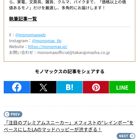
ら、家電、文房具、雑貨、クルマ、バイクまで、「価格以上の価
値あるモノ」だけを厳選し、多角的にお届けします！
執筆記事一覧
X：
@monomaxweb
Instagram：
@monomax_tkj
Website：
https://monomax.jp/
お問い合わせ：monomaxofficial@takarajimasha.co.jp
モノマックスの記事をシェアする
LINE
P
「注目のプレミアムスニーカー」メフィストの“レインボー”を
ベースにしたLAのマッドハッピーが渋すぎる！
N