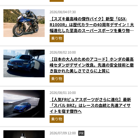
2026/08/04 07:30
【スズキ最高峰の傑作バイク】新型「GSX-
R1000R」は歴代カラーの40周年デザイン！大
幅進化した至高のスーパースポーツを乗り物ラ
イターが解説
乗り物
2026/08/02 10:00
【日本の大人のためのアコード】ホンダの最高
峰セダンがデザイン改良。先進の安全技術と磨
き抜かれた美しさでさらに上質に
乗り物
2026/08/01 10:00
【人気FRピュアスポーツがさらに進化】最新
「スバル BRZ」はレースの血統と先進アイサ
イトを宿す傑作へ
乗り物
2026/07/09 12:00
PR