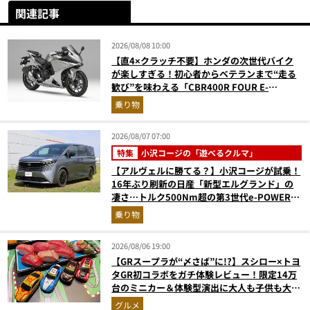
関連記事
2026/08/08 10:00
【直4×クラッチ不要】ホンダの次世代バイク
が楽しすぎる！初心者からベテランまで“走る
歓び”を味わえる「CBR400R FOUR E-
Clutch」を徹底解説
乗り物
2026/08/07 07:00
特集
小沢コージの「遊べるクルマ」
【アルヴェルに勝てる？】小沢コージが試乗！
16年ぶり刷新の日産「新型エルグランド」の
凄さ…トルク500Nm超の第3世代e-POWER＆
和の格調高きデザインを徹底チェック
乗り物
2026/08/06 19:00
【GRスープラが“〆さば”に!?】スシロー×トヨ
タGR初コラボをガチ体験レビュー！限定14万
台のミニカー＆体験型演出に大人も子供も大興
奮間違いなし
グルメ