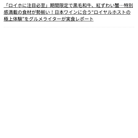
「ロイホに注目必至」期間限定で黒毛和牛、紅ずわい蟹…特別
感満載の食材が勢揃い！日本ワインに合う“ロイヤルホストの
極上体験”をグルメライターが実食レポート