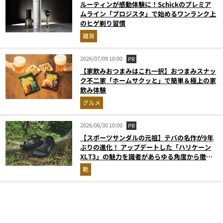
ルーティンが感動体験に！Schickのプレミア
ムライン「プロジスタ」で始めるワンランク上
のヒゲ剃り習慣
雑貨
2026/07/09 10:00
PR
【家飲みおつまみはこれ一択】おつまみスナッ
ク不二家「ホームサクッと」で簡単＆極上の家
飲み体験
グルメ
2026/06/30 10:00
PR
【スポーツサンダルの元祖】テバの名作が9年
ぶりの進化！ アップデートした「ハリケーン
XLT3」の魅力を識者があらゆる角度から徹底
解説！
靴