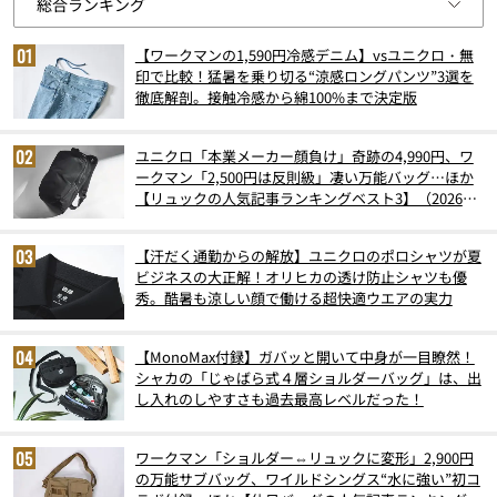
【ワークマンの1,590円冷感デニム】vsユニクロ・無
印で比較！猛暑を乗り切る“涼感ロングパンツ”3選を
徹底解剖。接触冷感から綿100%まで決定版
ユニクロ「本業メーカー顔負け」奇跡の4,990円、ワ
ークマン「2,500円は反則級」凄い万能バッグ…ほか
【リュックの人気記事ランキングベスト3】（2026年
6月版）
【汗だく通勤からの解放】ユニクロのポロシャツが夏
ビジネスの大正解！オリヒカの透け防止シャツも優
秀。酷暑も涼しい顔で働ける超快適ウエアの実力
【MonoMax付録】ガバッと開いて中身が一目瞭然！
シャカの「じゃばら式４層ショルダーバッグ」は、出
し入れのしやすさも過去最高レベルだった！
ワークマン「ショルダー⇔リュックに変形」2,900円
の万能サブバッグ、ワイルドシングス“水に強い”初コ