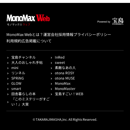
MonoMax Webとは？
運営会社
採用情報
プライバシーポリシー
利用規約
広告掲載について
宝島チャンネル
InRed
大人のおしゃれ手帖
sweet
mini
素敵なあの人
リンネル
otona ROSY
SPRiNG
otona MUSE
GLOW
MonoMax
smart
MonoMaster
田舎暮らしの本
宝島すごい！WEB
『このミステリーがすご
い！』大賞
© TAKARAJIMASHA,Inc. All Rights Reserved.