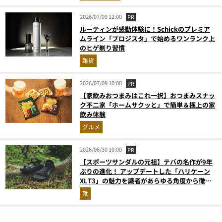
2026/07/09 12:00
PR
ルーティンが感動体験に！Schickのプレミア
ムライン「プロジスタ」で始めるワンランク上
のヒゲ剃り習慣
雑貨
2026/07/09 10:00
PR
【家飲みおつまみはこれ一択】おつまみスナッ
ク不二家「ホームサクッと」で簡単＆極上の家
飲み体験
グルメ
2026/06/30 10:00
PR
【スポーツサンダルの元祖】テバの名作が9年
ぶりの進化！ アップデートした「ハリケーン
XLT3」の魅力を識者があらゆる角度から徹底
解説！
靴