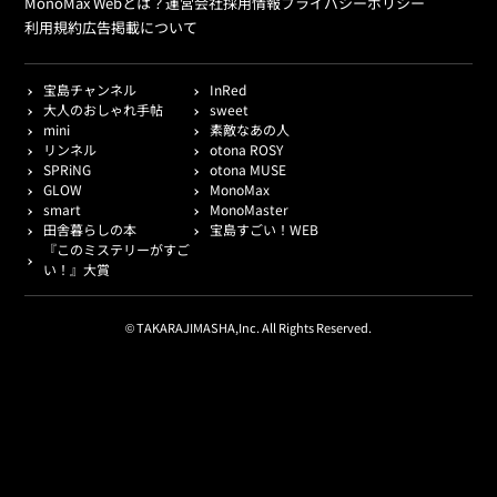
MonoMax Webとは？
運営会社
採用情報
プライバシーポリシー
利用規約
広告掲載について
宝島チャンネル
InRed
大人のおしゃれ手帖
sweet
mini
素敵なあの人
リンネル
otona ROSY
SPRiNG
otona MUSE
GLOW
MonoMax
smart
MonoMaster
田舎暮らしの本
宝島すごい！WEB
『このミステリーがすご
い！』大賞
© TAKARAJIMASHA,Inc. All Rights Reserved.