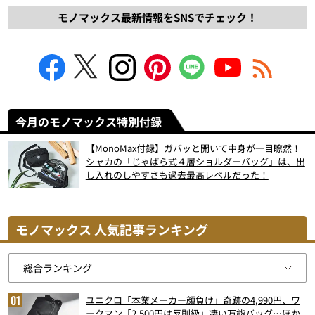
モノマックス最新情報をSNSでチェック！
今月のモノマックス特別付録
【MonoMax付録】ガバッと開いて中身が一目瞭然！
シャカの「じゃばら式４層ショルダーバッグ」は、出
し入れのしやすさも過去最高レベルだった！
モノマックス 人気記事ランキング
ユニクロ「本業メーカー顔負け」奇跡の4,990円、ワ
ークマン「2,500円は反則級」凄い万能バッグ…ほか