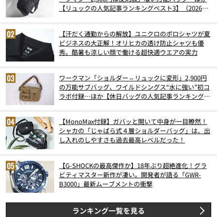
【リュックの人気記事ランキングベスト3】（2026年
6月版）
【汗だく通勤からの解放】ユニクロのポロシャツが夏
ビジネスの大正解！オリヒカの透け防止シャツも優
秀。酷暑も涼しい顔で働ける超快適ウエアの実力
ワークマン「ショルダー⇔リュックに変形」2,900円
の万能サブバッグ、ワイルドシングス“水に強い”初コ
ラボ付録…ほか【休日バッグの人気記事ランキングベ
スト3】（2026年6月版）
【MonoMax付録】ガバッと開いて中身が一目瞭然！
シャカの「じゃばら式４層ショルダーバッグ」は、出
し入れのしやすさも過去最高レベルだった！
【G-SHOCKの最高傑作か】18年ぶり超絶進化！グラ
ビティマスター新作が凄い。開発者が語る「GWR-
B3000」最新ムーブメントの衝撃
ランキング一覧を見る