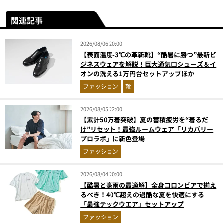
関連記事
2026/08/06 20:00
【表面温度-3℃の革新靴】“酷暑に勝つ”最新ビ
ジネスウェアを解説！巨大通気口シューズ＆イ
オンの洗える1万円台セットアップほか
ファッション
靴
2026/08/05 22:00
【累計50万着突破】夏の蓄積疲労を“着るだ
け”リセット！最強ルームウェア「リカバリー
プロラボ」に新色登場
ファッション
2026/08/04 20:00
【酷暑と豪雨の最適解】全身コロンビアで揃え
るべき！40℃超えの過酷な夏を快適にする
「最強テックウエア」セットアップ
ファッション