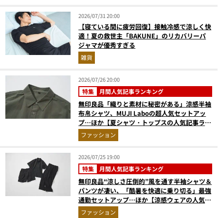
2026/07/31 20:00
【寝ている間に疲労回復】接触冷感で涼しく快
適！夏の救世主「BAKUNE」のリカバリーパ
ジャマが優秀すぎる
雑貨
2026/07/26 20:00
特集
月間人気記事ランキング
無印良品「織りと素材に秘密がある」涼感半袖
布帛シャツ、MUJI Laboの超人気セットアッ
プ…ほか【夏シャツ・トップスの人気記事ラン
キングベスト3】（2026年6月版）
ファッション
2026/07/25 19:00
特集
月間人気記事ランキング
無印良品“涼しさ圧倒的”風を通す半袖シャツ＆
パンツが凄い、「酷暑を快適に乗り切る」最強
通勤セットアップ…ほか【涼感ウェアの人気記
事ランキングベスト3】（2026年6月版）
ファッション