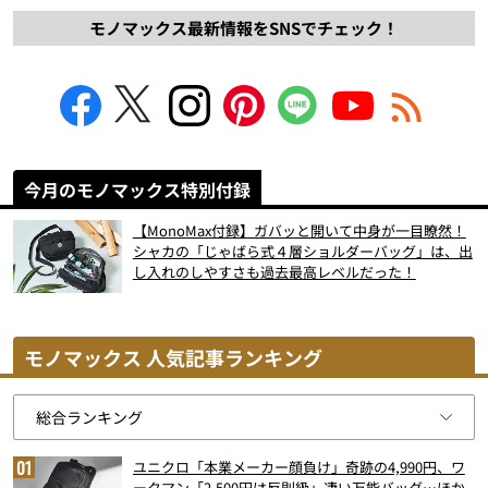
モノマックス最新情報をSNSでチェック！
今月のモノマックス特別付録
【MonoMax付録】ガバッと開いて中身が一目瞭然！
シャカの「じゃばら式４層ショルダーバッグ」は、出
し入れのしやすさも過去最高レベルだった！
モノマックス 人気記事ランキング
ユニクロ「本業メーカー顔負け」奇跡の4,990円、ワ
ークマン「2,500円は反則級」凄い万能バッグ…ほか