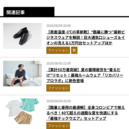
関連記事
2026/08/06 20:00
【表面温度-3℃の革新靴】“酷暑に勝つ”最新ビ
ジネスウェアを解説！巨大通気口シューズ＆イ
オンの洗える1万円台セットアップほか
ファッション
靴
2026/08/05 22:00
【累計50万着突破】夏の蓄積疲労を“着るだ
け”リセット！最強ルームウェア「リカバリー
プロラボ」に新色登場
ファッション
2026/08/04 20:00
【酷暑と豪雨の最適解】全身コロンビアで揃え
るべき！40℃超えの過酷な夏を快適にする
「最強テックウエア」セットアップ
ファッション