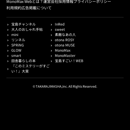
MonoMax Webとは？
運営会社
採用情報
プライバシーポリシー
利用規約
広告掲載について
宝島チャンネル
InRed
大人のおしゃれ手帖
sweet
mini
素敵なあの人
リンネル
otona ROSY
SPRiNG
otona MUSE
GLOW
MonoMax
smart
MonoMaster
田舎暮らしの本
宝島すごい！WEB
『このミステリーがすご
い！』大賞
© TAKARAJIMASHA,Inc. All Rights Reserved.