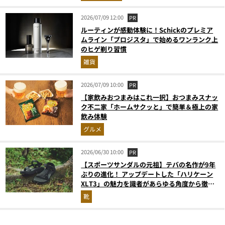
2026/07/09 12:00
PR
ルーティンが感動体験に！Schickのプレミア
ムライン「プロジスタ」で始めるワンランク上
のヒゲ剃り習慣
雑貨
2026/07/09 10:00
PR
【家飲みおつまみはこれ一択】おつまみスナッ
ク不二家「ホームサクッと」で簡単＆極上の家
飲み体験
グルメ
2026/06/30 10:00
PR
【スポーツサンダルの元祖】テバの名作が9年
ぶりの進化！ アップデートした「ハリケーン
XLT3」の魅力を識者があらゆる角度から徹底
解説！
靴