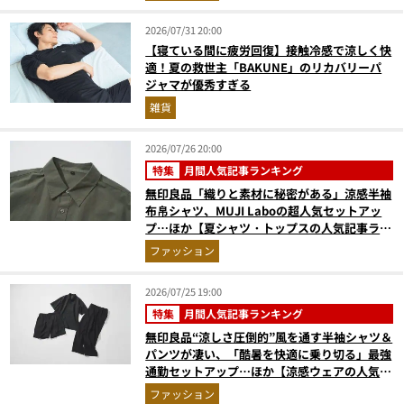
2026/07/31 20:00
【寝ている間に疲労回復】接触冷感で涼しく快
適！夏の救世主「BAKUNE」のリカバリーパ
ジャマが優秀すぎる
雑貨
2026/07/26 20:00
特集
月間人気記事ランキング
無印良品「織りと素材に秘密がある」涼感半袖
布帛シャツ、MUJI Laboの超人気セットアッ
プ…ほか【夏シャツ・トップスの人気記事ラン
キングベスト3】（2026年6月版）
ファッション
2026/07/25 19:00
特集
月間人気記事ランキング
無印良品“涼しさ圧倒的”風を通す半袖シャツ＆
パンツが凄い、「酷暑を快適に乗り切る」最強
通勤セットアップ…ほか【涼感ウェアの人気記
事ランキングベスト3】（2026年6月版）
ファッション