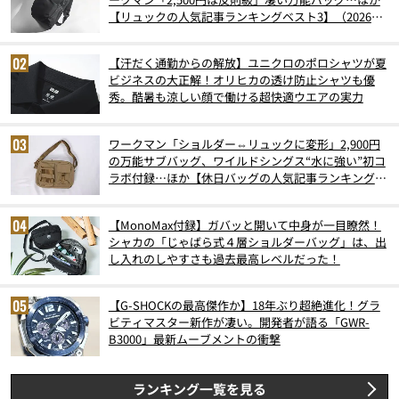
【リュックの人気記事ランキングベスト3】（2026年
6月版）
【汗だく通勤からの解放】ユニクロのポロシャツが夏
ビジネスの大正解！オリヒカの透け防止シャツも優
秀。酷暑も涼しい顔で働ける超快適ウエアの実力
ワークマン「ショルダー⇔リュックに変形」2,900円
の万能サブバッグ、ワイルドシングス“水に強い”初コ
ラボ付録…ほか【休日バッグの人気記事ランキングベ
スト3】（2026年6月版）
【MonoMax付録】ガバッと開いて中身が一目瞭然！
シャカの「じゃばら式４層ショルダーバッグ」は、出
し入れのしやすさも過去最高レベルだった！
【G-SHOCKの最高傑作か】18年ぶり超絶進化！グラ
ビティマスター新作が凄い。開発者が語る「GWR-
B3000」最新ムーブメントの衝撃
ランキング一覧を見る