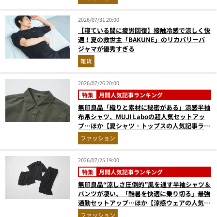
2026/07/31 20:00
【寝ている間に疲労回復】接触冷感で涼しく快
適！夏の救世主「BAKUNE」のリカバリーパ
ジャマが優秀すぎる
雑貨
2026/07/26 20:00
特集
月間人気記事ランキング
無印良品「織りと素材に秘密がある」涼感半袖
布帛シャツ、MUJI Laboの超人気セットアッ
プ…ほか【夏シャツ・トップスの人気記事ラン
キングベスト3】（2026年6月版）
ファッション
2026/07/25 19:00
特集
月間人気記事ランキング
無印良品“涼しさ圧倒的”風を通す半袖シャツ＆
パンツが凄い、「酷暑を快適に乗り切る」最強
通勤セットアップ…ほか【涼感ウェアの人気記
事ランキングベスト3】（2026年6月版）
ファッション