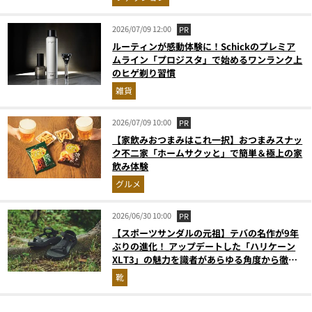
2026/07/09 12:00
PR
ルーティンが感動体験に！Schickのプレミア
ムライン「プロジスタ」で始めるワンランク上
のヒゲ剃り習慣
雑貨
2026/07/09 10:00
PR
【家飲みおつまみはこれ一択】おつまみスナッ
ク不二家「ホームサクッと」で簡単＆極上の家
飲み体験
グルメ
2026/06/30 10:00
PR
【スポーツサンダルの元祖】テバの名作が9年
ぶりの進化！ アップデートした「ハリケーン
XLT3」の魅力を識者があらゆる角度から徹底
解説！
靴