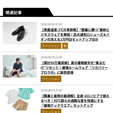
関連記事
2026/08/06 20:00
【表面温度-3℃の革新靴】“酷暑に勝つ”最新ビ
ジネスウェアを解説！巨大通気口シューズ＆イ
オンの洗える1万円台セットアップほか
ファッション
靴
2026/08/05 22:00
【累計50万着突破】夏の蓄積疲労を“着るだ
け”リセット！最強ルームウェア「リカバリー
プロラボ」に新色登場
ファッション
2026/08/04 20:00
【酷暑と豪雨の最適解】全身コロンビアで揃え
るべき！40℃超えの過酷な夏を快適にする
「最強テックウエア」セットアップ
ファッション