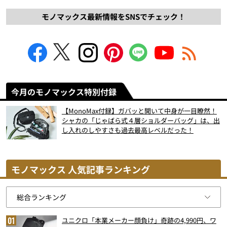
モノマックス最新情報をSNSでチェック！
今月のモノマックス特別付録
【MonoMax付録】ガバッと開いて中身が一目瞭然！
シャカの「じゃばら式４層ショルダーバッグ」は、出
し入れのしやすさも過去最高レベルだった！
モノマックス 人気記事ランキング
ユニクロ「本業メーカー顔負け」奇跡の4,990円、ワ