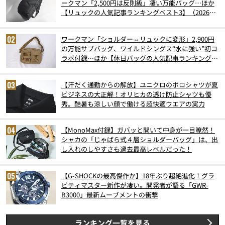
ークマン「2,500円は反則級」凄い万能バッグ…ほか
【リュックの人気記事ランキングベスト3】（2026年
6月版）
ワークマン「ショルダー⇔リュックに変形」2,900円
の万能サブバッグ、ワイルドシングス“水に強い”初コ
ラボ付録…ほか【休日バッグの人気記事ランキングベ
スト3】（2026年6月版）
【汗だく通勤からの解放】ユニクロのポロシャツが夏
ビジネスの大正解！オリヒカの透け防止シャツも優
秀。酷暑も涼しい顔で働ける超快適ウエアの実力
【MonoMax付録】ガバッと開いて中身が一目瞭然！
シャカの「じゃばら式４層ショルダーバッグ」は、出
し入れのしやすさも過去最高レベルだった！
【G-SHOCKの最高傑作か】18年ぶり超絶進化！グラ
ビティマスター新作が凄い。開発者が語る「GWR-
B3000」最新ムーブメントの衝撃
ランキング一覧を見る