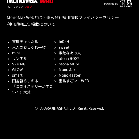
MonoMax Webとは？
運営会社
採用情報
プライバシーポリシー
利用規約
広告掲載について
宝島チャンネル
InRed
大人のおしゃれ手帖
sweet
mini
素敵なあの人
リンネル
otona ROSY
SPRiNG
otona MUSE
GLOW
MonoMax
smart
MonoMaster
田舎暮らしの本
宝島すごい！WEB
『このミステリーがすご
い！』大賞
© TAKARAJIMASHA,Inc. All Rights Reserved.