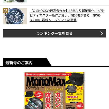
【G-SHOCKの最高傑作か】18年ぶり超絶進化！グラ
ビティマスター新作が凄い。開発者が語る「GWR-
B3000」最新ムーブメントの衝撃
ランキング一覧を見る
最新号のご案内