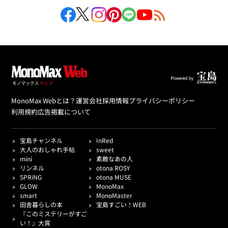
MonoMax Webとは？
運営会社
採用情報
プライバシーポリシー
利用規約
広告掲載について
宝島チャンネル
InRed
大人のおしゃれ手帖
sweet
mini
素敵なあの人
リンネル
otona ROSY
SPRiNG
otona MUSE
GLOW
MonoMax
smart
MonoMaster
田舎暮らしの本
宝島すごい！WEB
『このミステリーがすご
い！』大賞