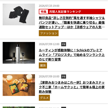
2026/07/25 19:00
特集
月間人気記事ランキング
無印良品“涼しさ圧倒的”風を通す半袖シャツ＆
パンツが凄い、「酷暑を快適に乗り切る」最強
通勤セットアップ…ほか【涼感ウェアの人気記
事ランキングベスト3】（2026年6月版）
ファッション
2026/07/09 12:00
PR
ルーティンが感動体験に！Schickのプレミア
ムライン「プロジスタ」で始めるワンランク上
のヒゲ剃り習慣
雑貨
2026/07/09 10:00
PR
【家飲みおつまみはこれ一択】おつまみスナッ
ク不二家「ホームサクッと」で簡単＆極上の家
飲み体験
グルメ