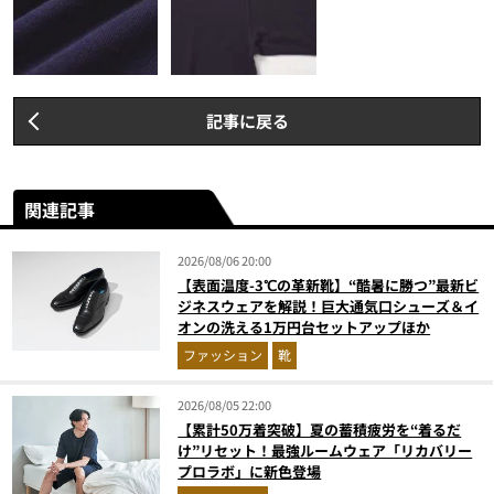
記事に戻る
関連記事
2026/08/06 20:00
【表面温度-3℃の革新靴】“酷暑に勝つ”最新ビ
ジネスウェアを解説！巨大通気口シューズ＆イ
オンの洗える1万円台セットアップほか
ファッション
靴
2026/08/05 22:00
【累計50万着突破】夏の蓄積疲労を“着るだ
け”リセット！最強ルームウェア「リカバリー
プロラボ」に新色登場