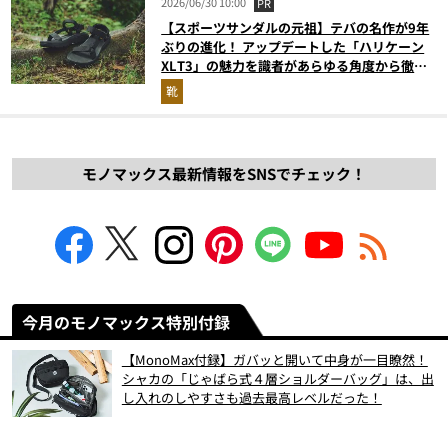
2026/06/30 10:00
PR
【スポーツサンダルの元祖】テバの名作が9年
ぶりの進化！ アップデートした「ハリケーン
XLT3」の魅力を識者があらゆる角度から徹底
解説！
靴
モノマックス最新情報をSNSでチェック！
今月のモノマックス特別付録
【MonoMax付録】ガバッと開いて中身が一目瞭然！
シャカの「じゃばら式４層ショルダーバッグ」は、出
し入れのしやすさも過去最高レベルだった！