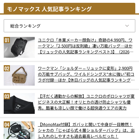
モノマックス 人気記事ランキング
ユニクロ「本業メーカー顔負け」奇跡の4,990円、ワ
ークマン「2,500円は反則級」凄い万能バッグ…ほか
【リュックの人気記事ランキングベスト3】（2026年
6月版）
ワークマン「ショルダー⇔リュックに変形」2,900円
の万能サブバッグ、ワイルドシングス“水に強い”初コ
ラボ付録…ほか【休日バッグの人気記事ランキングベ
スト3】（2026年6月版）
【汗だく通勤からの解放】ユニクロのポロシャツが夏
ビジネスの大正解！オリヒカの透け防止シャツも優
秀。酷暑も涼しい顔で働ける超快適ウエアの実力
【MonoMax付録】ガバッと開いて中身が一目瞭然！
シャカの「じゃばら式４層ショルダーバッグ」は、出
し入れのしやすさも過去最高レベルだった！