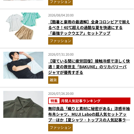
ファッション
2026/08/04 20:00
【酷暑と豪雨の最適解】全身コロンビアで揃え
るべき！40℃超えの過酷な夏を快適にする
「最強テックウエア」セットアップ
ファッション
2026/07/31 20:00
【寝ている間に疲労回復】接触冷感で涼しく快
適！夏の救世主「BAKUNE」のリカバリーパ
ジャマが優秀すぎる
雑貨
2026/07/26 20:00
特集
月間人気記事ランキング
無印良品「織りと素材に秘密がある」涼感半袖
布帛シャツ、MUJI Laboの超人気セットアッ
プ…ほか【夏シャツ・トップスの人気記事ラン
キングベスト3】（2026年6月版）
ファッション